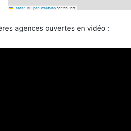
Leaflet
|
©
OpenStreetMap
contributors
ères agences ouvertes en vidéo :