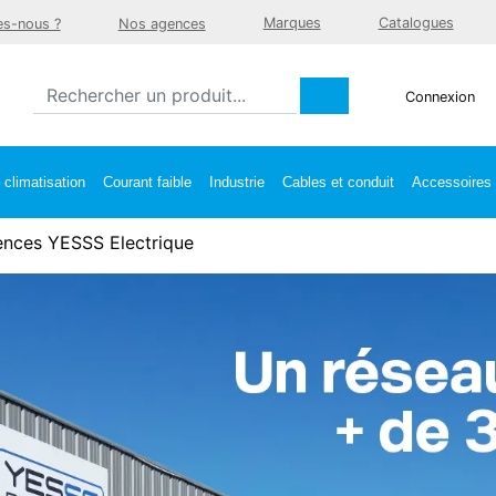
Marques
Catalogues
s-nous ?
Nos agences
Connexion
climatisation
Courant faible
Industrie
Cables et conduit
Accessoires e
nces YESSS Electrique