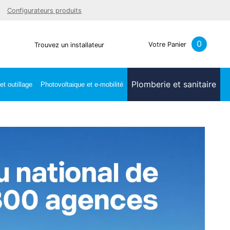
Facebook
Youtube
LinkedIn
Instagra
Configurateurs produits
0
Votre Panier
Trouvez un installateur
Plomberie et sanitaire
t outillage
Photovoltaique et e-mobilité