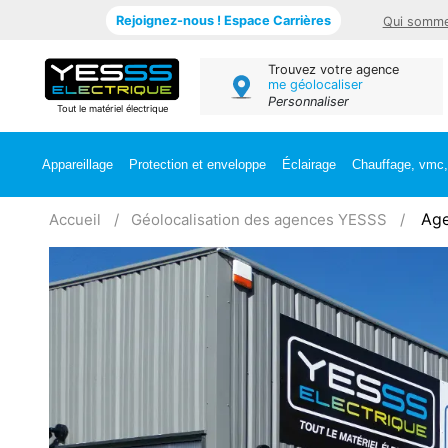
Rejoignez-nous ! Espace Carrières
Qui somme
Trouvez votre agence
me géolocaliser
Personnaliser
Tout le matériel électrique
Appareillage
Protection et enveloppe
Éclairage
Chauffage, vmc, 
Age
Accueil
Géolocalisation des agences YESSS