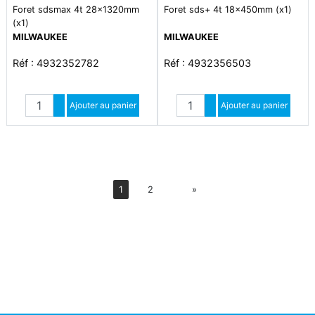
Foret sdsmax 4t 28x1320mm
Foret sds+ 4t 18x450mm (x1)
(x1)
MILWAUKEE
MILWAUKEE
Réf : 4932352782
Réf : 4932356503
Quantité
Quantité
Augmenter quantité
Ajouter au panier
Augmenter quantité
Ajouter au panier
Diminuer quantité
Diminuer quantité
Suiv
1
2
»