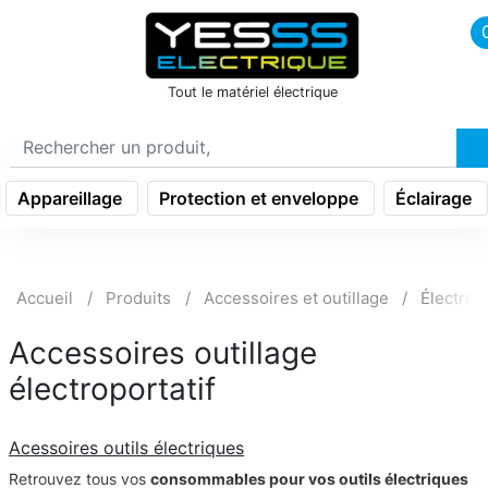
icon menu burger
Tout le matériel électrique
Appareillage
Protection et enveloppe
Éclairage
Accueil
Produits
Accessoires et outillage
Électropo
Accessoires outillage
électroportatif
Acessoires outils électriques
Retrouvez tous vos
consommables pour vos outils électriques