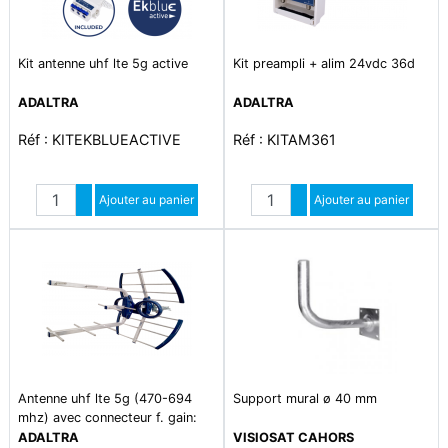
Kit antenne uhf lte 5g active
Kit preampli + alim 24vdc 36d
ADALTRA
ADALTRA
Réf : KITEKBLUEACTIVE
Réf : KITAM361
Quantité
Quantité
Augmenter quantité
Ajouter au panier
Augmenter quantité
Ajouter au panier
Diminuer quantité
Diminuer quantité
Antenne uhf lte 5g (470-694
Support mural ø 40 mm
mhz) avec connecteur f. gain:
17db
ADALTRA
VISIOSAT CAHORS