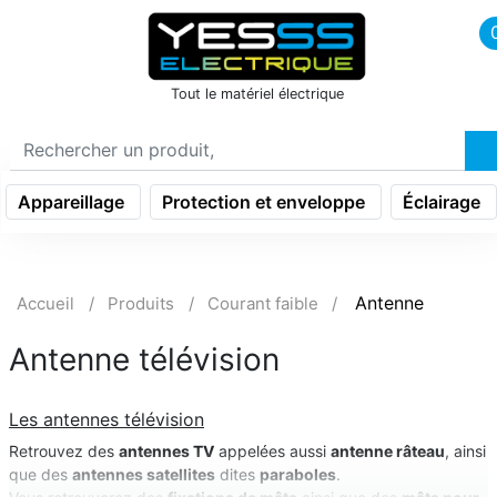
icon menu burger
Tout le matériel électrique
Appareillage
Protection et enveloppe
Éclairage
Antenne
Accueil
Produits
Courant faible
Antenne télévision
Les antennes télévision
Retrouvez des
antennes TV
appelées aussi
antenne râteau
, ainsi
que des
antennes satellites
dites
paraboles
.