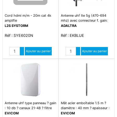
Cord hdmi m/m - 20m cat 4k
Antenne uhf lte 5g (470-694
amplifie
mhz) avec connecteur f. gain:
17db. emballage par 6 pièces.
L2S SYSTORM
ADALTRA
Réf : SYE6020N
Réf : EKBLUE
Quantité
Quantité
Augmenter quantité
Ajouter au panier
Augmenter quantité
Ajouter au panier
Diminuer quantité
Diminuer quantité
Antenne uhf type panneau ? gain
Mât acier emboîtable 1.5 m ?
: 10 db ? canaux 21-48 ? filtre
diamètre : 40 mm ? epaisseur :
lte 5g intégré ? rapport a/v : 20
1.2 mm
EVICOM
EVICOM