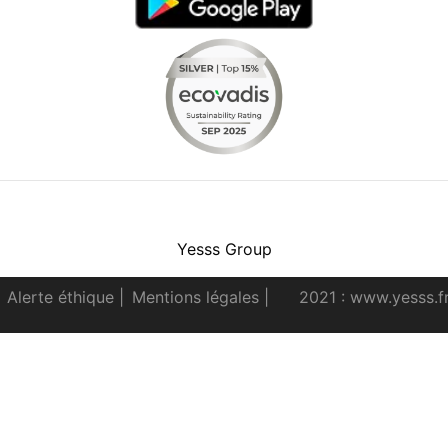
Facebook
Instagram
Youtube
LinkedIn
Yesss Group
Alerte éthique
|
Mentions légales
|
2021 : www.yesss.f