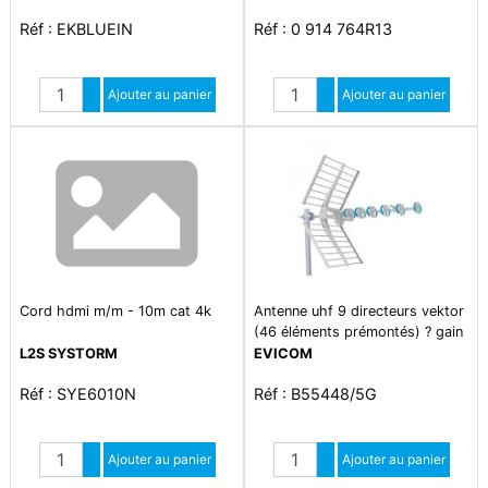
Réf : EKBLUEIN
Réf : 0 914 764R13
Quantité
Quantité
Augmenter quantité
Ajouter au panier
Augmenter quantité
Ajouter au panier
Diminuer quantité
Diminuer quantité
Cord hdmi m/m - 10m cat 4k
Antenne uhf 9 directeurs vektor
(46 éléments prémontés) ? gain
: 16-18 db ? canaux 21-48 ?
L2S SYSTORM
EVICOM
filtre lte 5g intégré ? rapport a/v
Réf : SYE6010N
Réf : B55448/5G
: 32 db ? connectique f
Quantité
Quantité
Augmenter quantité
Ajouter au panier
Augmenter quantité
Ajouter au panier
Diminuer quantité
Diminuer quantité