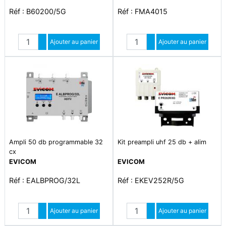
db ? connectique f
Réf : B60200/5G
Réf : FMA4015
Quantité
Quantité
Augmenter quantité
Ajouter au panier
Augmenter quantité
Ajouter au panier
Diminuer quantité
Diminuer quantité
Ampli 50 db programmable 32
Kit preampli uhf 25 db + alim
cx
EVICOM
EVICOM
Réf : EALBPROG/32L
Réf : EKEV252R/5G
Quantité
Quantité
Augmenter quantité
Ajouter au panier
Augmenter quantité
Ajouter au panier
Diminuer quantité
Diminuer quantité