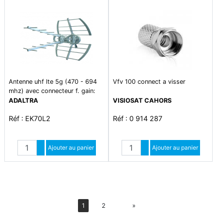
Antenne uhf lte 5g (470 - 694
Vfv 100 connect a visser
mhz) avec connecteur f. gain:
13.5db
ADALTRA
VISIOSAT CAHORS
Réf : EK70L2
Réf : 0 914 287
Quantité
Quantité
Augmenter quantité
Ajouter au panier
Augmenter quantité
Ajouter au panier
Diminuer quantité
Diminuer quantité
Suiv
1
2
»