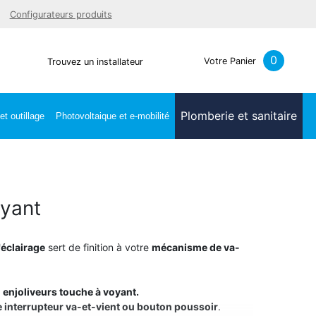
Facebook
Youtube
LinkedIn
Instagra
Configurateurs produits
0
Votre Panier
Trouvez un installateur
Plomberie et sanitaire
t outillage
Photovoltaique et e-mobilité
oyant
éclairage
sert de finition à votre
mécanisme de va-
s
enjoliveurs touche à voyant.
interrupteur va-et-vient ou bouton poussoir
.