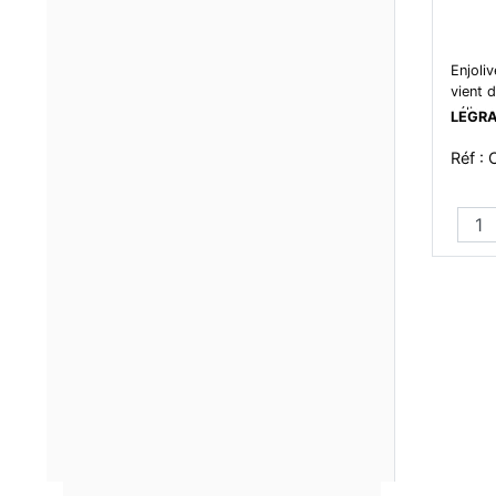
Enjoliv
vient 
céliane
LEGR
Réf :