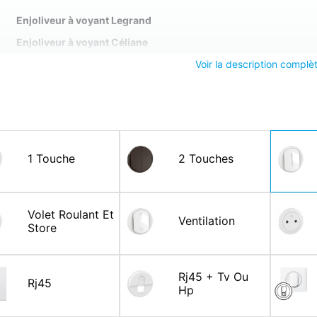
Enjoliveur à voyant Legrand
Enjoliveur à voyant Céliane
Voir la description complè
Enjoliveur touche à voyant Hager
Touche à voyant Gallery, Touche à voyant Kallysta
1 Touche
2 Touches
Volet Roulant Et
Ventilation
Store
Rj45 + Tv Ou
Rj45
Hp