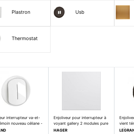
Plastron
Usb
Thermostat
eur interrupteur va-et-
Enjoliveur pour interrupteur à
Enjolive
témoin nouveau céliane -
voyant gallery 2 modules pure
vient té
noir
AND
HAGER
LEGRA