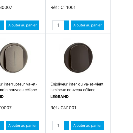
CN0007
Réf : CT1001
Quantité
Quantité
Augmenter quantité
Ajouter au panier
Augmenter quantité
Ajouter au panier
Diminuer quantité
Diminuer quantité
ur interrupteur va-et-
Enjoliveur inter ou va-et-vient
moin nouveau céliane -
lumineux nouveau céliane -
noir
ND
LEGRAND
CT0007
Réf : CN1001
Quantité
Quantité
Augmenter quantité
Ajouter au panier
Augmenter quantité
Ajouter au panier
Diminuer quantité
Diminuer quantité