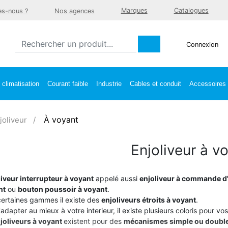
Marques
Catalogues
s-nous ?
Nos agences
Connexion
climatisation
Courant faible
Industrie
Cables et conduit
Accessoires e
À voyant
joliveur
Enjoliveur à v
liveur interrupteur à voyant
appelé aussi
enjoliveur à commande d'
nt
ou
bouton poussoir à voyant
.
ertaines gammes il existe des
enjoliveurs étroits à voyant
.
'adapter au mieux à votre interieur, il existe plusieurs coloris pour vo
joliveurs à voyant
existent pour des
mécanismes simple ou double 