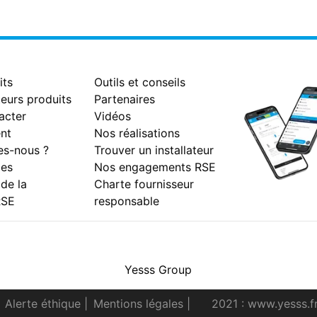
its
Outils et conseils
eurs produits
Partenaires
acter
Vidéos
nt
Nos réalisations
s-nous ?
Trouver un installateur
es
Nos engagements RSE
 de la
Charte fournisseur
RSE
responsable
Facebook
Instagram
Youtube
LinkedIn
Yesss Group
Alerte éthique
|
Mentions légales
|
2021 : www.yesss.f