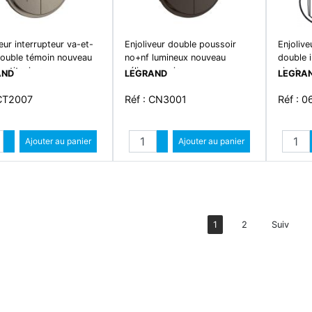
eur interrupteur va-et-
Enjoliveur double poussoir
Enjolive
double témoin nouveau
no+nf lumineux nouveau
double i
 - titanium
céliane - noir
vient o
AND
LEGRAND
LEGRA
- blan
 CT2007
Réf : CN3001
Réf : 
Quantité
Quantité
Augmenter quantité
Ajouter au panier
Augmenter quantité
Ajouter au panier
Diminuer quantité
Diminuer quantité
1
2
Suiv