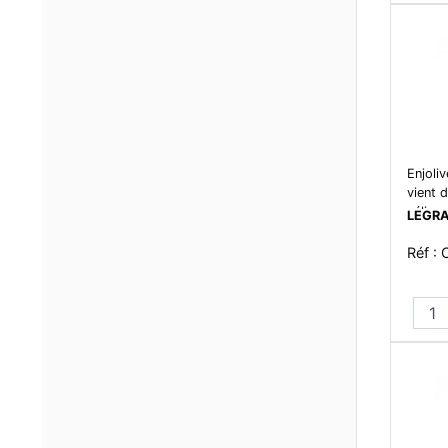
Enjoliv
vient 
céliane
LEGR
Réf :