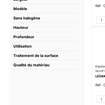
Réf :
Modèle
Sans halogène
Hauteur
Profondeur
Utilisation
Traitement de la surface
Qualité du matériau
Enjoli
no+nf 
céliane
LEGR
Réf :