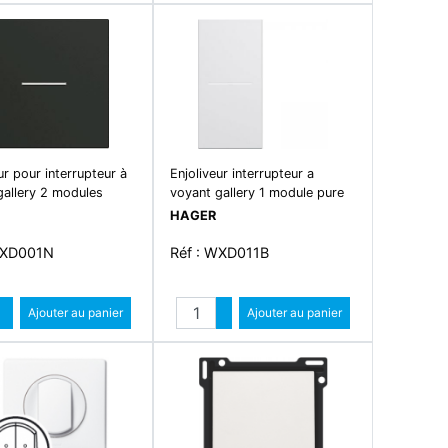
ur pour interrupteur à
Enjoliveur interrupteur a
gallery 2 modules
voyant gallery 1 module pure
HAGER
WXD001N
Réf : WXD011B
Quantité
Quantité
Augmenter quantité
Ajouter au panier
Augmenter quantité
Ajouter au panier
Diminuer quantité
Diminuer quantité