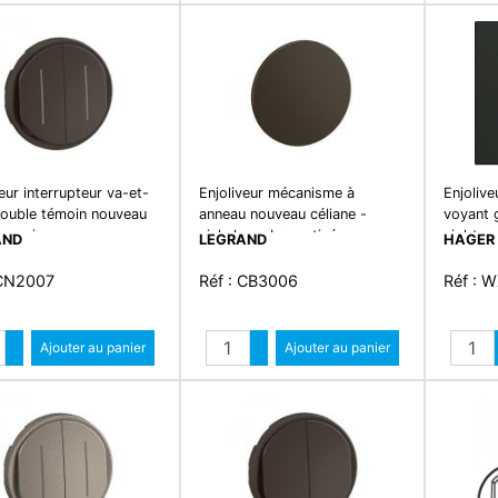
eur interrupteur va-et-
Enjoliveur mécanisme à
Enjolive
double témoin nouveau
anneau nouveau céliane -
voyant 
 - noir
nickel sombre satiné
night
AND
LEGRAND
HAGER
 CN2007
Réf : CB3006
Réf : 
Quantité
Quantité
Augmenter quantité
Ajouter au panier
Augmenter quantité
Ajouter au panier
Diminuer quantité
Diminuer quantité