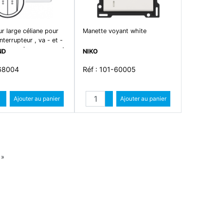
ur large céliane pour
Manette voyant white
nterrupteur , va - et -
u poussoir avec voyant
ND
NIKO
068004
Réf : 101-60005
Quantité
Quantité
Augmenter quantité
Ajouter au panier
Augmenter quantité
Ajouter au panier
Diminuer quantité
Diminuer quantité
Suiv
»