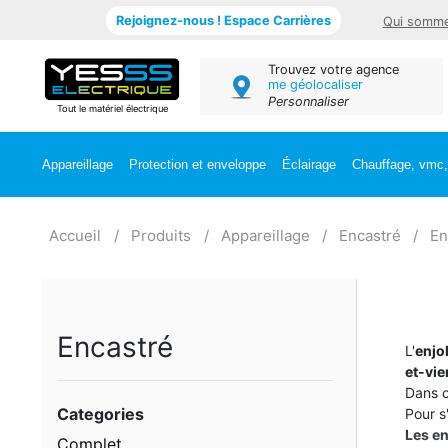
Rejoignez-nous ! Espace Carrières
Qui somme
Trouvez votre agence
me géolocaliser
Personnaliser
Tout le matériel électrique
Appareillage
Protection et enveloppe
Éclairage
Chauffage, vmc, 
Accueil
Produits
Appareillage
Encastré
En
Encastré
L'
enjo
et-vie
Dans c
Categories
Pour s
Les en
Complet