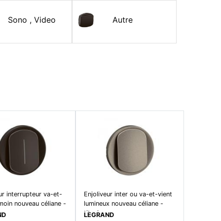
Sono , Video
Autre
ur interrupteur va-et-
Enjoliveur inter ou va-et-vient
moin nouveau céliane -
lumineux nouveau céliane -
titanium
ND
LEGRAND