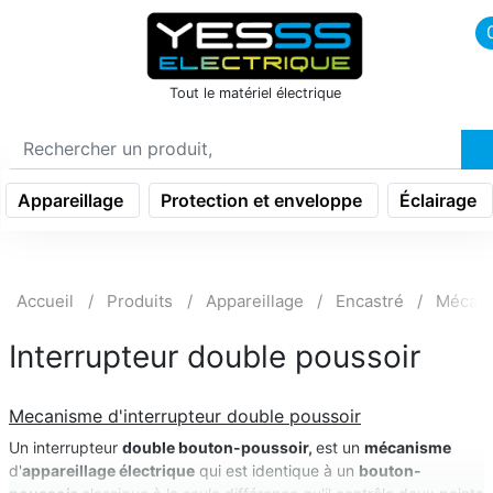
icon menu burger
Tout le matériel électrique
Appareillage
Protection et enveloppe
Éclairage
Accueil
Produits
Appareillage
Encastré
Mécani
Interrupteur double poussoir
Mecanisme d'interrupteur double poussoir
Un interrupteur
double bouton-poussoir,
est un
mécanisme
d'
appareillage électrique
qui est identique à un
bouton-