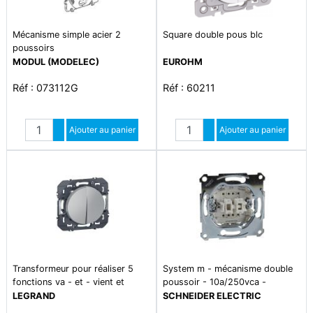
Mécanisme simple acier 2
Square double pous blc
poussoirs
MODUL (MODELEC)
EUROHM
Réf : 073112G
Réf : 60211
Quantité
Quantité
Augmenter quantité
Ajouter au panier
Augmenter quantité
Ajouter au panier
Diminuer quantité
Diminuer quantité
Transformeur pour réaliser 5
System m - mécanisme double
fonctions va - et - vient et
poussoir - 10a/250vca -
poussoir dooxie finition alu
connexion rapide
LEGRAND
SCHNEIDER ELECTRIC