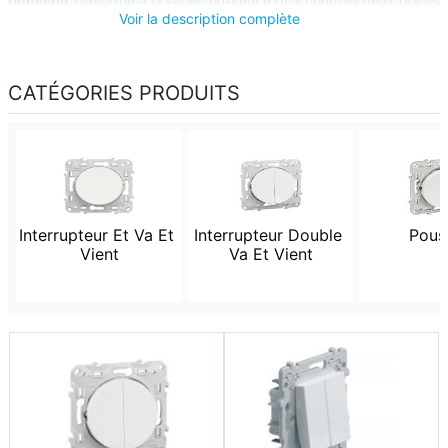
poussoir
classique à la seule différence qu'il contrôle deux points
Voir la description complète
d'éclairage différents sur un seul poste.
CATÉGORIES PRODUITS
Interrupteur Et Va Et 
Interrupteur Double 
Pous
Vient
Va Et Vient