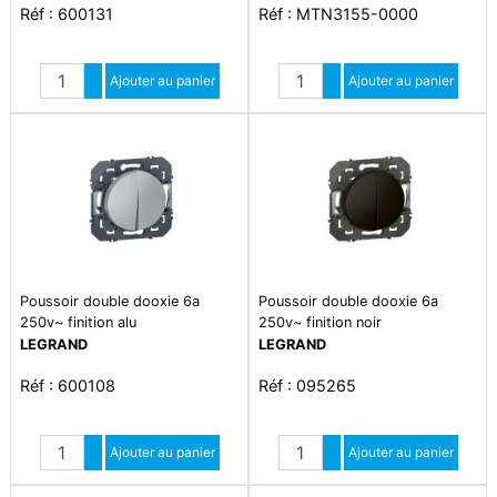
Réf : 600131
Réf : MTN3155-0000
Quantité
Quantité
Augmenter quantité
Ajouter au panier
Augmenter quantité
Ajouter au panier
Diminuer quantité
Diminuer quantité
Poussoir double dooxie 6a
Poussoir double dooxie 6a
250v~ finition alu
250v~ finition noir
LEGRAND
LEGRAND
Réf : 600108
Réf : 095265
Quantité
Quantité
Augmenter quantité
Ajouter au panier
Augmenter quantité
Ajouter au panier
Diminuer quantité
Diminuer quantité