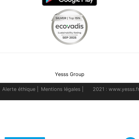
Facebook
Instagram
Youtube
LinkedIn
Yesss Group
Alerte éthique
|
Mentions légales
|
2021 : www.yesss.f