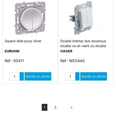
Square dble pous silver
Double interbp duo essensya
double va-et-vient ou double
poussoir à griffes pure
EUROHM
HAGER
Réf : 60411
Réf : WE044G
Quantité
Quantité
Augmenter quantité
Ajouter au panier
Augmenter quantité
Ajouter au panier
Diminuer quantité
Diminuer quantité
Suiv
1
2
»