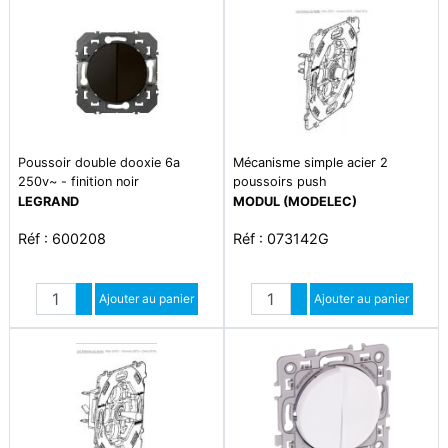
Poussoir double dooxie 6a
Mécanisme simple acier 2
250v~ - finition noir
poussoirs push
LEGRAND
MODUL (MODELEC)
Réf : 600208
Réf : 073142G
Quantité
Quantité
Augmenter quantité
Ajouter au panier
Augmenter quantité
Ajouter au panier
Diminuer quantité
Diminuer quantité