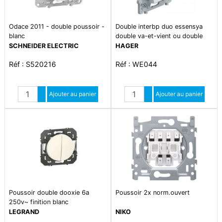
Odace 2011 - double poussoir -
Double interbp duo essensya
blanc
double va-et-vient ou double
poussoir pure
SCHNEIDER ELECTRIC
HAGER
Réf : S520216
Réf : WE044
Quantité
Quantité
Augmenter quantité
Ajouter au panier
Augmenter quantité
Ajouter au panier
Diminuer quantité
Diminuer quantité
Poussoir double dooxie 6a
Poussoir 2x norm.ouvert
250v~ finition blanc
LEGRAND
NIKO