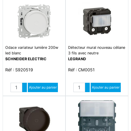
Odace variateur lumière 200w
Détecteur mural nouveau céliane
led blanc
3 fils avec neutre
SCHNEIDER ELECTRIC
LEGRAND
Réf : S920519
Réf : CM0051
Quantité
Quantité
Augmenter quantité
Ajouter au panier
Augmenter quantité
Ajouter au panier
Diminuer quantité
Diminuer quantité