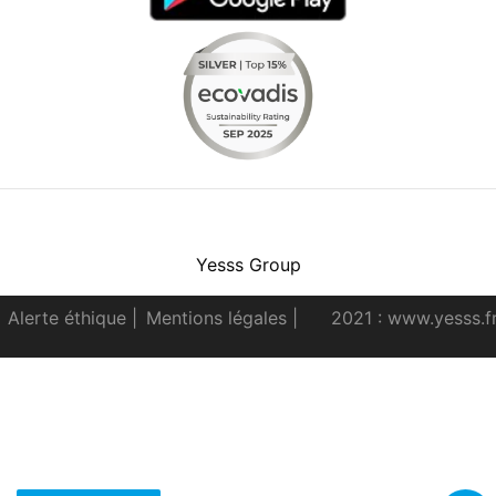
Facebook
Instagram
Youtube
LinkedIn
Yesss Group
Alerte éthique
|
Mentions légales
|
2021 : www.yesss.f