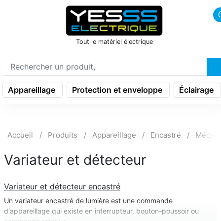
icon menu burger
Tout le matériel électrique
Appareillage
Protection et enveloppe
Éclairage
Accueil
Produits
Appareillage
Encastré
Mécani
Variateur et détecteur
Variateur et détecteur encastré
Un variateur encastré de lumière est une commande
d'appareillage qui existe en interrupteur, bouton-poussoir ou