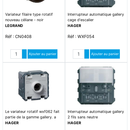
Variateur filaire type rotatif
Interrupteur automatique gallery
nouveau céliane - noir
cage d'escalier
LEGRAND
HAGER
Réf : CN0408
Réf : WXF054
Quantité
Quantité
Augmenter quantité
Ajouter au panier
Augmenter quantité
Ajouter au panier
Diminuer quantité
Diminuer quantité
Le variateur rotatif wxf062 fait
Interrupteur automatique gallery
partie de la gamme gallery. a
2 fils sans neutre
compléter d\'un enjoliveur. d\'un
HAGER
HAGER
support et d\'une plaque de