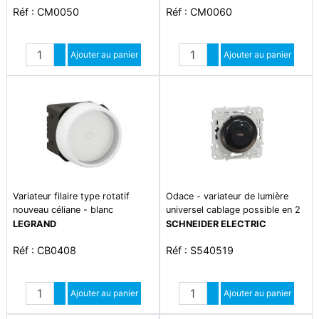
Réf : CM0050
Réf : CM0060
Quantité
Quantité
Augmenter quantité
Ajouter au panier
Augmenter quantité
Ajouter au panier
Diminuer quantité
Diminuer quantité
Variateur filaire type rotatif
Odace - variateur de lumière
nouveau céliane - blanc
universel cablage possible en 2
ou 3 fils- 3w 100w(led) 10-
LEGRAND
SCHNEIDER ELECTRIC
200w(halogen) lampes led /
Réf : CB0408
Réf : S540519
halogen / compatible lv
transformeur - ip20 - anthracite
Quantité
Quantité
Augmenter quantité
Ajouter au panier
Augmenter quantité
Ajouter au panier
Diminuer quantité
Diminuer quantité