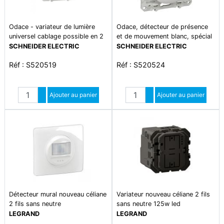
Variateur détecteur
schneider
Variateur détecteur
Odace,
v
ariateur
Odace - variateur de lumière
Odace, détecteur de présence
détecteur
Ovalis
universel cablage possible en 2
et de mouvement blanc, spécial
Variateur détecteur
Simon 100
ou 3 fils- 3w 100w (led) 10-
rénovation, 2 fils
SCHNEIDER ELECTRIC
SCHNEIDER ELECTRIC
200w(halogen) lampes led /
Réf : S520519
Réf : S520524
halogen / compatible lv
transformeur .ip20 .blanc
Quantité
Quantité
Augmenter quantité
Ajouter au panier
Augmenter quantité
Ajouter au panier
Diminuer quantité
Diminuer quantité
Détecteur mural nouveau céliane
Variateur nouveau céliane 2 fils
2 fils sans neutre
sans neutre 125w led
LEGRAND
LEGRAND