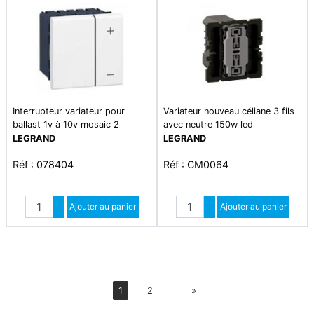
Interrupteur variateur pour
Variateur nouveau céliane 3 fils
ballast 1v à 10v mosaic 2
avec neutre 150w led
modules avec neutre - blanc
LEGRAND
LEGRAND
Réf : 078404
Réf : CM0064
Quantité
Quantité
Augmenter quantité
Ajouter au panier
Augmenter quantité
Ajouter au panier
Diminuer quantité
Diminuer quantité
Suiv
1
2
»