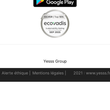
Facebook
Instagram
Youtube
LinkedIn
Yesss Group
Alerte éthique
|
Mentions légales
|
2021 : www.yesss.f