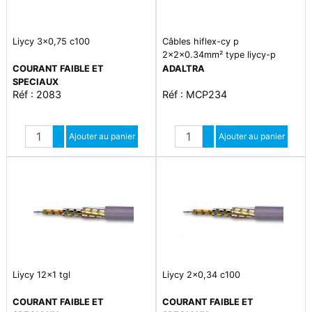
Liycy 3x0,75 c100
Câbles hiflex-cy p
2x2x0.34mm² type liycy-p
blindage général code couleur
COURANT FAIBLE ET
ADALTRA
din 47100
SPECIAUX
Réf : 2083
Réf : MCP234
Quantité
Quantité
Augmenter quantité
Ajouter au panier
Augmenter quantité
Ajouter au panier
Diminuer quantité
Diminuer quantité
Liycy 12x1 tgl
Liycy 2x0,34 c100
COURANT FAIBLE ET
COURANT FAIBLE ET