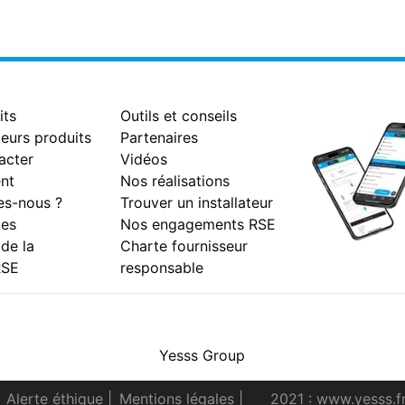
its
Outils et conseils
eurs produits
Partenaires
acter
Vidéos
nt
Nos réalisations
s-nous ?
Trouver un installateur
es
Nos engagements RSE
 de la
Charte fournisseur
RSE
responsable
Facebook
Instagram
Youtube
LinkedIn
Yesss Group
Alerte éthique
|
Mentions légales
|
2021 : www.yesss.f