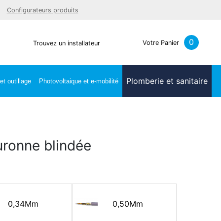
Facebook
Youtube
LinkedIn
Instagra
Configurateurs produits
0
Votre Panier
Trouvez un installateur
Plomberie et sanitaire
t outillage
Photovoltaique et e-mobilité
ronne blindée
0,34Mm
0,50Mm