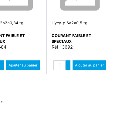
 2x2x0,34 tgl
Liycy-p 6x2x0,5 tgl
T FAIBLE ET
COURANT FAIBLE ET
AUX
SPECIAUX
684
Réf : 3692
Quantité
Quantité
Augmenter quantité
Ajouter au panier
Augmenter quantité
Ajouter au panier
Diminuer quantité
Diminuer quantité
Suiv
»