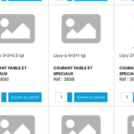
Diminuer quantité
Diminuer quantité
p 3x2x0,5 tgl
Liycy-p 4x2x1 tgl
Liycy 2
NT FAIBLE ET
COURANT FAIBLE ET
COURAN
IAUX
SPECIAUX
SPECI
 3690
Réf : 3698
Réf : 3
Quantité
Quantité
Augmenter quantité
Ajouter au panier
Augmenter quantité
Ajouter au panier
Diminuer quantité
Diminuer quantité