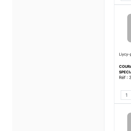
Liycy-
COURA
SPEC
Réf :