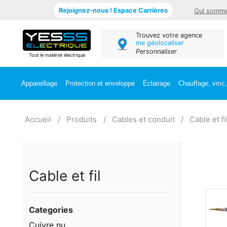
Rejoignez-nous ! Espace Carrières
Qui somme
Trouvez votre agence
me géolocaliser
Personnaliser
Tout le matériel électrique
Appareillage
Protection et enveloppe
Éclairage
Chauffage, vmc, 
Accueil
Produits
Cables et conduit
Cable et fi
Cable et fil
Categories
Cuivre nu