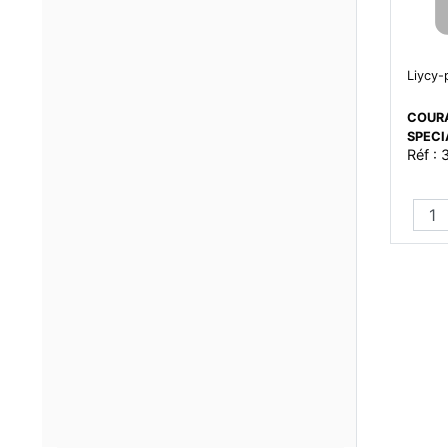
Liycy-
COURA
SPEC
Réf :