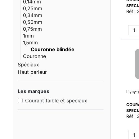
0,14mm
SPEC
0,25mm
Réf :
0,34mm
0,50mm
0,75mm
1mm
1,5mm
Couronne blindée
Couronne
Spéciaux
Haut parleur
Les marques
Liycy-
Courant faible et speciaux
COURA
SPEC
Réf :