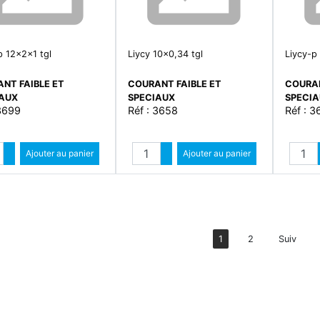
p 12x2x1 tgl
Liycy 10x0,34 tgl
Liycy-p
NT FAIBLE ET
COURANT FAIBLE ET
COURAN
IAUX
SPECIAUX
SPECI
 3699
Réf : 3658
Réf : 3
Quantité
Quantité
Augmenter quantité
Ajouter au panier
Augmenter quantité
Ajouter au panier
Diminuer quantité
Diminuer quantité
1
2
Suiv