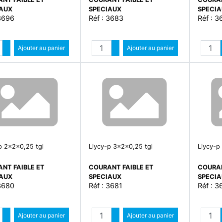
IAUX
SPECIAUX
SPECI
 3696
Réf : 3683
Réf : 3
Quantité
Quantité
Augmenter quantité
Ajouter au panier
Augmenter quantité
Ajouter au panier
Diminuer quantité
Diminuer quantité
p 2x2x0,25 tgl
Liycy-p 3x2x0,25 tgl
Liycy-p
NT FAIBLE ET
COURANT FAIBLE ET
COURAN
IAUX
SPECIAUX
SPECI
 3680
Réf : 3681
Réf : 3
Quantité
Quantité
Augmenter quantité
Ajouter au panier
Augmenter quantité
Ajouter au panier