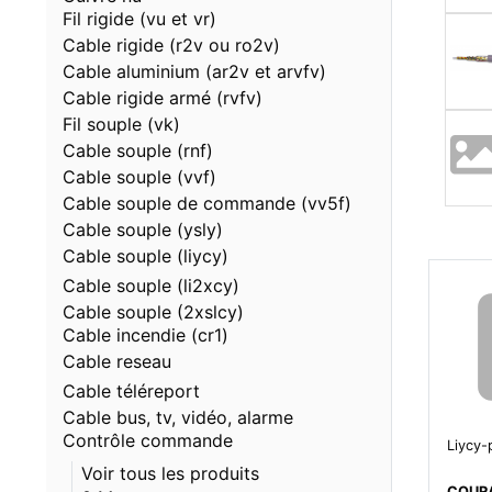
Fil rigide (vu et vr)
Cable rigide (r2v ou ro2v)
Cable aluminium (ar2v et arvfv)
Cable rigide armé (rvfv)
Fil souple (vk)
Cable souple (rnf)
Cable souple (vvf)
Cable souple de commande (vv5f)
Cable souple (ysly)
Cable souple (liycy)
Cable souple (li2xcy)
Cable souple (2xslcy)
Cable incendie (cr1)
Cable reseau
Cable téléreport
Cable bus, tv, vidéo, alarme
Contrôle commande
Liycy-
Voir tous les produits
COURA