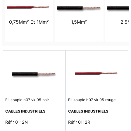
0,75Mm² Et 1Mm²
1,5Mm²
2,5
Fil souple h07 vk 95 noir
Fil souple h07 vk 95 rouge
CABLES INDUSTRIELS
CABLES INDUSTRIELS
Réf : 0112N
Réf : 0112R