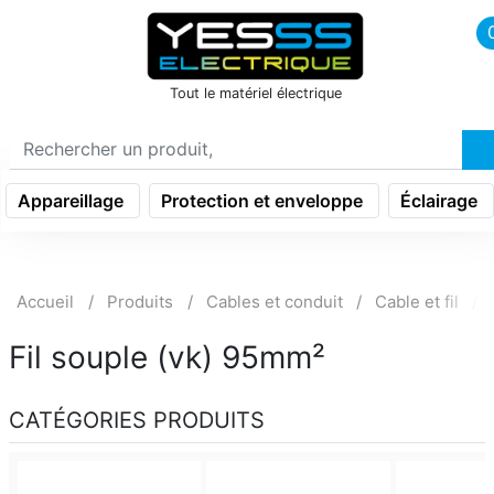
icon menu burger
Tout le matériel électrique
Appareillage
Protection et enveloppe
Éclairage
Accueil
Produits
Cables et conduit
Cable et fil
Fil souple (vk) 95mm²
CATÉGORIES PRODUITS