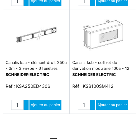
Augmenter quantité
Ajouter au panier
Augmenter quantité
Ajouter au panier
Diminuer quantité
Diminuer quantité
Canalis ksa - élément droit 250a
Canalis ksb - coffret de
- 3m - 3l+n+pe - 6 fenêtres
dérivation modulaire 100a - 12
mod. de18mm - 3l+n+pe
SCHNEIDER ELECTRIC
SCHNEIDER ELECTRIC
Réf : KSA250ED4306
Réf : KSB100SM412
Quantité
Quantité
Augmenter quantité
Ajouter au panier
Augmenter quantité
Ajouter au panier
Diminuer quantité
Diminuer quantité