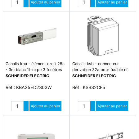
Augmenter quantité
Ajouter au panier
Augmenter quantité
Ajouter au panier
Diminuer quantité
Diminuer quantité
Canalis kba - élément droit 25a
Canalis ksb - connecteur
- 3m blanc 1l+n+pe 3 fenêtres
dérivation 32a pour fusible nf
10x38 - 3l+n+pe
SCHNEIDER ELECTRIC
SCHNEIDER ELECTRIC
Réf : KBA25ED2303W
Réf : KSB32CF5
Quantité
Quantité
Augmenter quantité
Ajouter au panier
Augmenter quantité
Ajouter au panier
Diminuer quantité
Diminuer quantité