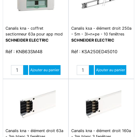
Canalis kna - coffret
Canalis ksa - élément droit 250a
sectionneur 63a pour app mod
- 5m - 3l+n+pe - 10 fenêtres
8 modules 18mm
SCHNEIDER ELECTRIC
SCHNEIDER ELECTRIC
Réf : KNB63SM48
Réf : KSA250ED45010
Quantité
Quantité
Augmenter quantité
Ajouter au panier
Augmenter quantité
Ajouter au panier
Diminuer quantité
Diminuer quantité
Canalis kna - élément droit 63a
Canalis kna - élément droit 160a
- 3m blanc 3 fenêtres
- 3m blanc 3 fenêtres