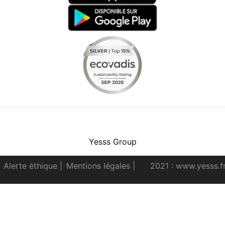
Facebook
Instagram
Youtube
LinkedIn
Yesss Group
Alerte éthique
|
Mentions légales
|
2021 : www.yesss.f