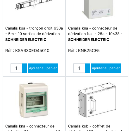
Canalis ksa - tronçon droit 630a
Canalis kna - connecteur de
- 5m - 10 sorties de dérivation
dérivation fus. - 25a - 10x38 -
3l+n+pe - nf
SCHNEIDER ELECTRIC
SCHNEIDER ELECTRIC
Réf : KSA630ED45010
Réf : KNB25CF5
Quantité
Quantité
Augmenter quantité
Ajouter au panier
Augmenter quantité
Ajouter au panier
Diminuer quantité
Diminuer quantité
Canalis kna - connecteur de
Canalis ksb - coffret de