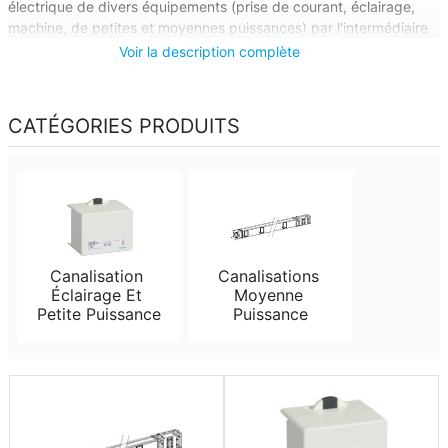
électrique de divers équipements (prise de courant, éclairage,
machine, de petites et moyennes puissances) par l'intermédiaire
d'un connecteur plug-and-play. Eléments de lignes de différentes
Voir la description complète
longueurs et à plusieurs connexions, qui permettent de supporter
les appareils d'éclairage, suspendus ou fixés directement sur ces
éléments de ligne. Pour les sites logistiques, industriels,
CATÉGORIES PRODUITS
commerciaux.
Canalisation 
Canalisations 
Éclairage Et 
Moyenne 
Petite Puissance
Puissance