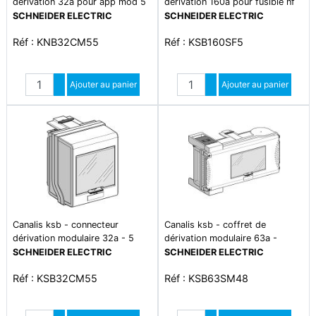
dérivation 32a pour app mod 5
dérivation 160a pour fusible nf
modules de 18mm
t0 - 3l+pen
SCHNEIDER ELECTRIC
SCHNEIDER ELECTRIC
Réf : KNB32CM55
Réf : KSB160SF5
Quantité
Quantité
Augmenter quantité
Ajouter au panier
Augmenter quantité
Ajouter au panier
Diminuer quantité
Diminuer quantité
Canalis ksb - connecteur
Canalis ksb - coffret de
dérivation modulaire 32a - 5
dérivation modulaire 63a -
mod. 18mm - 3l+n+pe
8mod.18mm - 3l+n+pe
SCHNEIDER ELECTRIC
SCHNEIDER ELECTRIC
Réf : KSB32CM55
Réf : KSB63SM48
Quantité
Quantité