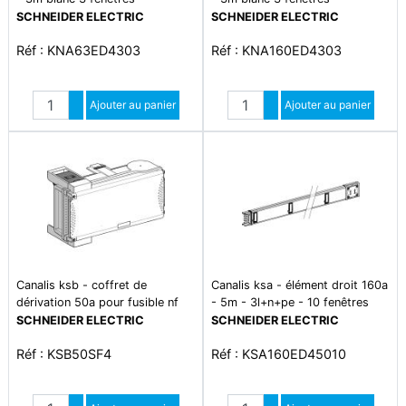
SCHNEIDER ELECTRIC
SCHNEIDER ELECTRIC
Réf : KNA63ED4303
Réf : KNA160ED4303
Quantité
Quantité
Augmenter quantité
Ajouter au panier
Augmenter quantité
Ajouter au panier
Diminuer quantité
Diminuer quantité
Canalis ksb - coffret de
Canalis ksa - élément droit 160a
dérivation 50a pour fusible nf
- 5m - 3l+n+pe - 10 fenêtres
14x51 - 3l+n+pe
SCHNEIDER ELECTRIC
SCHNEIDER ELECTRIC
Réf : KSB50SF4
Réf : KSA160ED45010
Quantité
Quantité