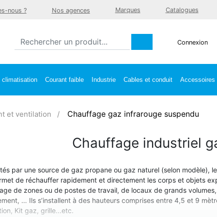
Marques
Catalogues
s-nous ?
Nos agences
Connexion
climatisation
Courant faible
Industrie
Cables et conduit
Accessoires e
Chauffage gaz infrarouge suspendu
 et ventilation
Chauffage industriel g
tés par une source de gaz propane ou gaz naturel (selon modèle), l
rmet de réchauffer rapidement et directement les corps et objets exp
age de zones ou de postes de travail, de locaux de grands volumes, n
ment, … Ils s’installent à des hauteurs comprises entre 4,5 et 9 mètr
ion, Kit gaz, grille...etc.