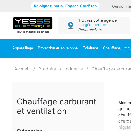
Rejoignez-nous ! Espace Carrières
Qui somme
Trouvez votre agence
me géolocaliser
Personnaliser
Tout le matériel électrique
Appareillage
Protection et enveloppe
Éclairage
Chauffage, vmc, 
Accueil
Produits
Industrie
Chauffage carburant
Chauffage carburant
Alimen
et ventilation
qui pe
chauff
charge
régulat
Categories