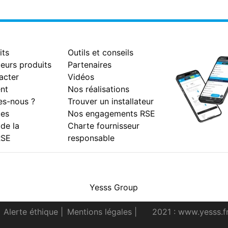
its
Outils et conseils
eurs produits
Partenaires
acter
Vidéos
nt
Nos réalisations
s-nous ?
Trouver un installateur
es
Nos engagements RSE
 de la
Charte fournisseur
RSE
responsable
Facebook
Instagram
Youtube
LinkedIn
Yesss Group
Alerte éthique
|
Mentions légales
|
2021 : www.yesss.f