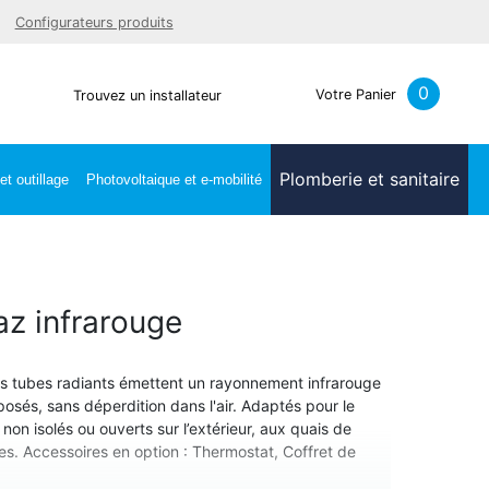
Facebook
Youtube
LinkedIn
Instagra
Configurateurs produits
0
Votre Panier
Trouvez un installateur
Plomberie et sanitaire
t outillage
Photovoltaique et e-mobilité
az infrarouge
es tubes radiants émettent un rayonnement infrarouge
osés, sans déperdition dans l'air. Adaptés pour le
on isolés ou ouverts sur l’extérieur, aux quais de
es. Accessoires en option : Thermostat, Coffret de