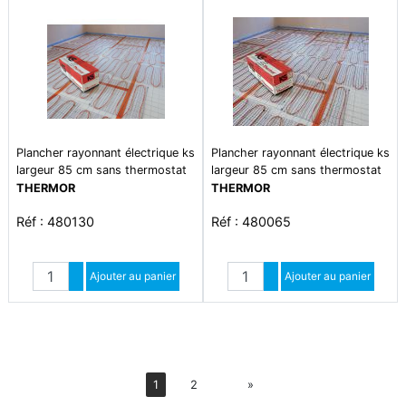
Plancher rayonnant électrique ks
Plancher rayonnant électrique ks
largeur 85 cm sans thermostat
largeur 85 cm sans thermostat
0780w
0650w
THERMOR
THERMOR
Réf : 480130
Réf : 480065
Quantité
Quantité
Augmenter quantité
Ajouter au panier
Augmenter quantité
Ajouter au panier
Diminuer quantité
Diminuer quantité
Suiv
1
2
»