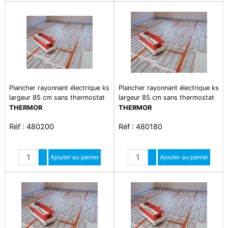
Plancher rayonnant électrique ks
Plancher rayonnant électrique ks
largeur 85 cm sans thermostat
largeur 85 cm sans thermostat
2000w
2200w
THERMOR
THERMOR
Réf : 480200
Réf : 480180
Quantité
Quantité
Augmenter quantité
Ajouter au panier
Augmenter quantité
Ajouter au panier
Diminuer quantité
Diminuer quantité