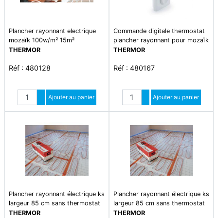
Plancher rayonnant electrique
Commande digitale thermostat
mozaïk 100w/m² 15m²
plancher rayonnant pour mozaïk
1500watts
et mozaïk parquet
THERMOR
THERMOR
Réf : 480128
Réf : 480167
Quantité
Quantité
Augmenter quantité
Ajouter au panier
Augmenter quantité
Ajouter au panier
Diminuer quantité
Diminuer quantité
Plancher rayonnant électrique ks
Plancher rayonnant électrique ks
largeur 85 cm sans thermostat
largeur 85 cm sans thermostat
2600w
1800w
THERMOR
THERMOR