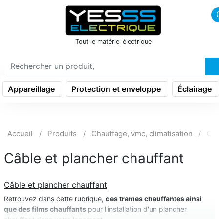
icon menu burger
Tout le matériel électrique
Appareillage
Protection et enveloppe
Éclairage
Accueil
Produits
Chauffage, vmc, climatisation
Cha
Câble et plancher chauffant
Câble et plancher chauffant
Retrouvez dans cette rubrique,
des trames chauffantes ainsi
que des films chauffants
pour l'installation d'un plancher