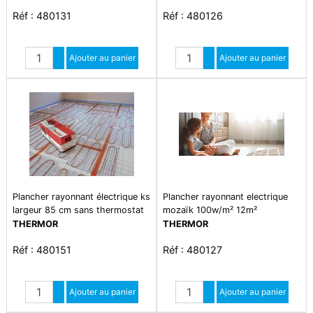
Réf : 480131
Réf : 480126
Quantité
Quantité
Augmenter quantité
Ajouter au panier
Augmenter quantité
Ajouter au panier
Diminuer quantité
Diminuer quantité
Plancher rayonnant électrique ks
Plancher rayonnant electrique
largeur 85 cm sans thermostat
mozaïk 100w/m² 12m²
1450w
1200watts
THERMOR
THERMOR
Réf : 480151
Réf : 480127
Quantité
Quantité
Augmenter quantité
Ajouter au panier
Augmenter quantité
Ajouter au panier
Diminuer quantité
Diminuer quantité