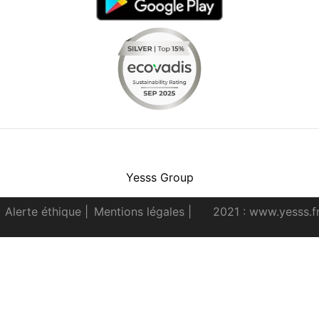
Facebook
Instagram
Youtube
LinkedIn
Yesss Group
Alerte éthique
|
Mentions légales
|
2021 : www.yesss.f