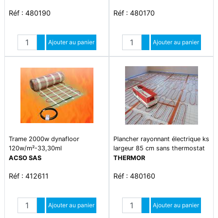
Réf : 480190
Réf : 480170
Quantité
Quantité
Augmenter quantité
Ajouter au panier
Augmenter quantité
Ajouter au panier
Diminuer quantité
Diminuer quantité
Trame 2000w dynafloor
Plancher rayonnant électrique ks
120w/m²-33,30ml
largeur 85 cm sans thermostat
1600w
ACSO SAS
THERMOR
Réf : 412611
Réf : 480160
Quantité
Quantité
Augmenter quantité
Ajouter au panier
Augmenter quantité
Ajouter au panier
Diminuer quantité
Diminuer quantité