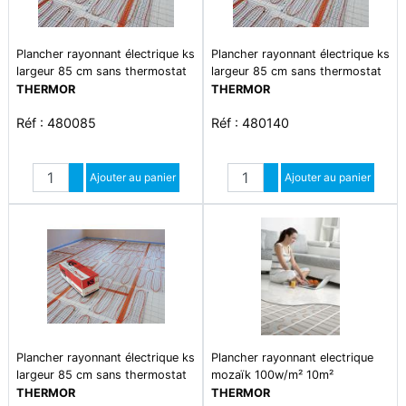
Plancher rayonnant électrique ks
Plancher rayonnant électrique ks
largeur 85 cm sans thermostat
largeur 85 cm sans thermostat
0850w
1170w
THERMOR
THERMOR
Réf : 480085
Réf : 480140
Quantité
Quantité
Augmenter quantité
Ajouter au panier
Augmenter quantité
Ajouter au panier
Diminuer quantité
Diminuer quantité
Plancher rayonnant électrique ks
Plancher rayonnant electrique
largeur 85 cm sans thermostat
mozaïk 100w/m² 10m²
0975w
1000watts
THERMOR
THERMOR