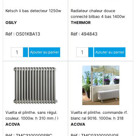
Ketsch ii bas detecteur 1250w
Radiateur chaleur douce
connecté bilbao 4 bas 1400w
gris ardoise
OSILY
THERMOR
Réf : OS01KBA13
Réf : 494843
Quantité
Quantité
Augmenter quantité
Ajouter au panier
Augmenter quantité
Ajouter au panier
Diminuer quantité
Diminuer quantité
Vuelta el plinthe. sans régul.
Vuelta el plinthe. commande rf.
couleur. 1000w. h 310 mm / l
blanc ral 9016. 1000w. h 318
1090 mm
mm / l 930 mm
ACOVA
ACOVA
Réf : TMC3100100SRC
Réf : TMC03100100/GF