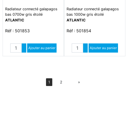
Radiateur connecté galapagos
Radiateur connecté galapagos
bas 0700w gris étoilé
bas 1000w gris étoilé
ATLANTIC
ATLANTIC
Réf : 501853
Réf : 501854
Quantité
Quantité
Augmenter quantité
Ajouter au panier
Augmenter quantité
Ajouter au panier
Diminuer quantité
Diminuer quantité
Suiv
1
2
»