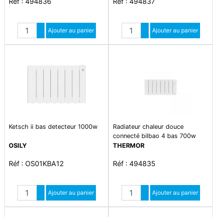
Réf : 494836
Réf : 494837
Quantité
Quantité
Augmenter quantité
Ajouter au panier
Augmenter quantité
Ajouter au panier
Diminuer quantité
Diminuer quantité
Ketsch ii bas detecteur 1000w
Radiateur chaleur douce
connecté bilbao 4 bas 700w
blanc brillant
OSILY
THERMOR
Réf : OS01KBA12
Réf : 494835
Quantité
Quantité
Augmenter quantité
Ajouter au panier
Augmenter quantité
Ajouter au panier
Diminuer quantité
Diminuer quantité