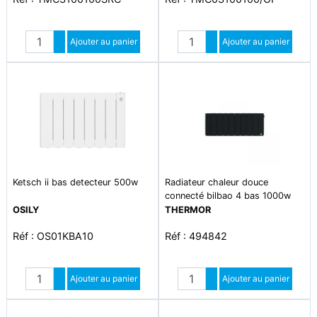
Quantité
Quantité
Augmenter quantité
Ajouter au panier
Augmenter quantité
Ajouter au panier
Diminuer quantité
Diminuer quantité
Ketsch ii bas detecteur 500w
Radiateur chaleur douce
connecté bilbao 4 bas 1000w
gris ardoise
OSILY
THERMOR
Réf : OS01KBA10
Réf : 494842
Quantité
Quantité
Augmenter quantité
Ajouter au panier
Augmenter quantité
Ajouter au panier
Diminuer quantité
Diminuer quantité