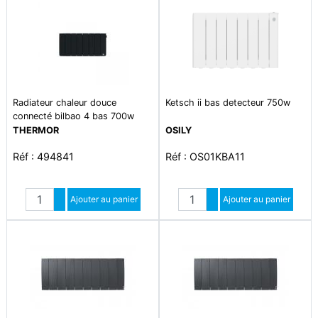
Radiateur chaleur douce
Ketsch ii bas detecteur 750w
connecté bilbao 4 bas 700w
gris ardoise
THERMOR
OSILY
Réf : 494841
Réf : OS01KBA11
Quantité
Quantité
Augmenter quantité
Ajouter au panier
Augmenter quantité
Ajouter au panier
Diminuer quantité
Diminuer quantité