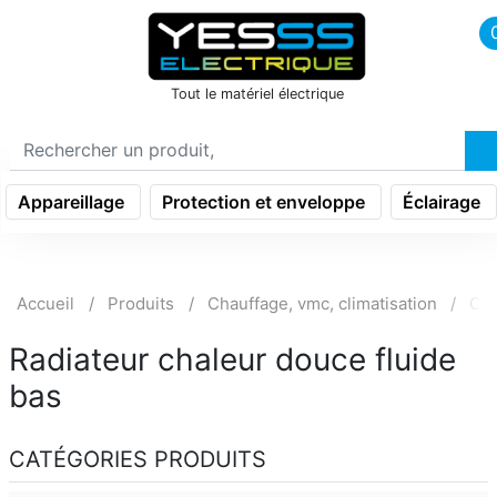
icon menu burger
Tout le matériel électrique
Appareillage
Protection et enveloppe
Éclairage
Accueil
Produits
Chauffage, vmc, climatisation
Cha
Radiateur chaleur douce fluide
bas
CATÉGORIES PRODUITS