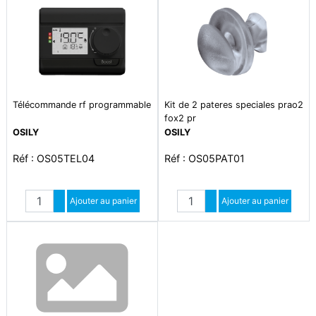
Télécommande rf programmable
Kit de 2 pateres speciales prao2
fox2 pr
OSILY
OSILY
Réf : OS05TEL04
Réf : OS05PAT01
Quantité
Quantité
Augmenter quantité
Ajouter au panier
Augmenter quantité
Ajouter au panier
Diminuer quantité
Diminuer quantité