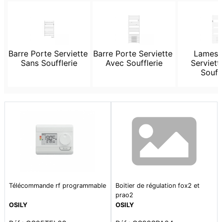
Barre Porte Serviette 
Barre Porte Serviette 
Lames P
Sans Soufflerie
Avec Soufflerie
Serviett
Souff
Télécommande rf programmable
Boitier de régulation fox2 et
prao2
OSILY
OSILY