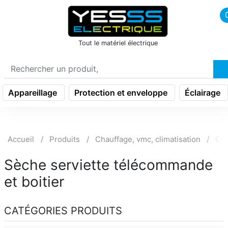
icon menu burger
Tout le matériel électrique
Appareillage
Protection et enveloppe
Éclairage
Accueil
Produits
Chauffage, vmc, climatisation
Cha
Sèche serviette télécommande
et boitier
CATÉGORIES PRODUITS