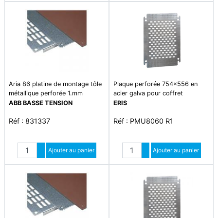
Aria 86 platine de montage tôle
Plaque perforée 754x556 en
métallique perforée 1.mm
acier galva pour coffret
pol8060
ABB BASSE TENSION
ERIS
Réf : 831337
Réf : PMU8060 R1
Quantité
Quantité
Augmenter quantité
Ajouter au panier
Augmenter quantité
Ajouter au panier
Diminuer quantité
Diminuer quantité