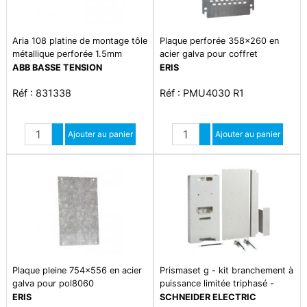
Aria 108 platine de montage tôle
Plaque perforée 358x260 en
métallique perforée 1.5mm
acier galva pour coffret
pol4030
ABB BASSE TENSION
ERIS
Réf : 831338
Réf : PMU4030 R1
Quantité
Quantité
Augmenter quantité
Ajouter au panier
Augmenter quantité
Ajouter au panier
Diminuer quantité
Diminuer quantité
Plaque pleine 754x556 en acier
Prismaset g - kit branchement à
galva pour pol8060
puissance limitée triphasé -
disjoncteur + compteur
ERIS
SCHNEIDER ELECTRIC