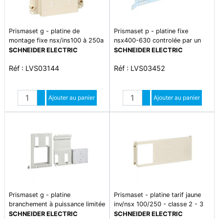
Prismaset g - platine de
Prismaset p - platine fixe
montage fixe nsx/ins100 à 250a
nsx400-630 controlée par un
pour gaine de coffret/armoire
maneton - horizontal - 4p - 5
SCHNEIDER ELECTRIC
SCHNEIDER ELECTRIC
l300mm - superposé - l300mm
modules verticaux - l650mm -
Réf : LVS03144
Réf : LVS03452
- h150mm - blanc ral9003 -
h250mm - blanc ral9003 -
conforme nf c 15-100/nf en
conforme nf en 61439-2
61439-2
Quantité
Quantité
Augmenter quantité
Ajouter au panier
Augmenter quantité
Ajouter au panier
Diminuer quantité
Diminuer quantité
Prismaset g - platine
Prismaset - platine tarif jaune
branchement à puissance limitée
inv/nsx 100/250 - classe 2 - 3
- kit panneau de contrôle mono
modules verticaux -
SCHNEIDER ELECTRIC
SCHNEIDER ELECTRIC