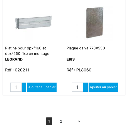
Platine pour dpx³160 et
Plaque galva 770x550
dpx³250 fixe en montage
vertical dans xl³400
LEGRAND
ERIS
Réf : 020211
Réf : PL8060
Quantité
Quantité
Augmenter quantité
Ajouter au panier
Augmenter quantité
Ajouter au panier
Diminuer quantité
Diminuer quantité
Suiv
1
2
»