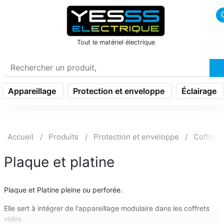
icon menu burger
Tout le matériel électrique
Appareillage
Protection et enveloppe
Éclairage
Accueil
Produits
Protection et enveloppe
Coffret t
Plaque et platine
Plaque et Platine pleine ou perforée.
Elle sert à intégrer de l'appareillage modulaire dans les coffrets
vides.