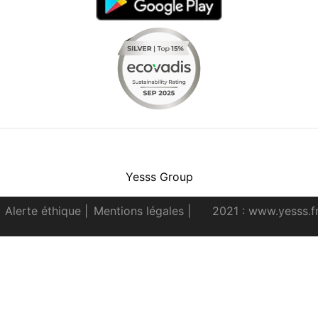
Facebook
Instagram
Youtube
LinkedIn
Yesss Group
Alerte éthique
|
Mentions légales
|
2021 : www.yesss.f