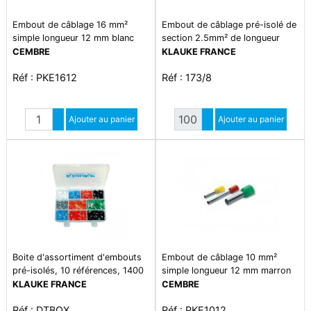
Embout de câblage 16 mm²
Embout de câblage pré-isolé de
simple longueur 12 mm blanc
section 2.5mm² de longueur
8mm. isolant en polypropylène
CEMBRE
KLAUKE FRANCE
sans halogène de couleur gris.
Réf : PKE1612
Réf : 173/8
température d'utilisation 105°c
maxi en continu. conforme à la
norme din 46228-4 et à la
Quantité
Quantité
norme nfc 63-023
Augmenter quantité
Ajouter au panier
Augmenter quantité
Ajouter au panier
Diminuer quantité
Diminuer quantité
Boite d'assortiment d'embouts
Embout de câblage 10 mm²
pré-isolés, 10 références, 1400
simple longueur 12 mm marron
pièces
KLAUKE FRANCE
CEMBRE
Réf : DTBOX
Réf : PKE1012