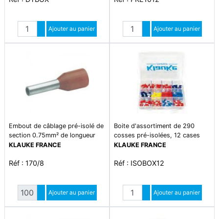
Quantité
Quantité
Augmenter quantité
Ajouter au panier
Augmenter quantité
Ajouter au panier
Diminuer quantité
Diminuer quantité
Embout de câblage pré-isolé de
Boite d'assortiment de 290
section 0.75mm² de longueur
cosses pré-isolées, 12 cases
8mm. isolant en polypropylène
KLAUKE FRANCE
KLAUKE FRANCE
sans halogène de couleur bleu.
Réf : 170/8
Réf : ISOBOX12
température d'utilisation 105°c
maxi en continu. conforme à la
norme din 46228-4 et à la
Quantité
Quantité
norme nfc 63-023
Augmenter quantité
Ajouter au panier
Augmenter quantité
Ajouter au panier
Diminuer quantité
Diminuer quantité