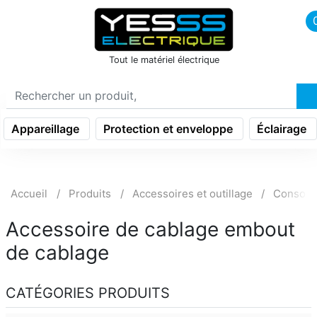
icon menu burger
Tout le matériel électrique
Appareillage
Protection et enveloppe
Éclairage
Accueil
Produits
Accessoires et outillage
Consom
Accessoire de cablage embout
de cablage
CATÉGORIES PRODUITS