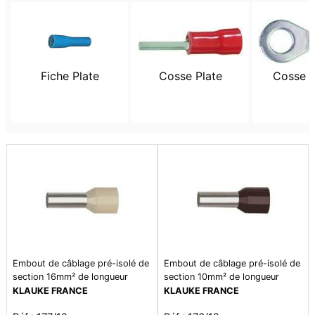
Fiche Plate
Cosse Plate
Cosse 
Embout de câblage pré-isolé de
Embout de câblage pré-isolé de
section 16mm² de longueur
section 10mm² de longueur
12mm. isolant en polypropylène
12mm. isolant en polypropylène
KLAUKE FRANCE
KLAUKE FRANCE
sans halogène de couleur ivoire.
sans halogène de couleur brun.