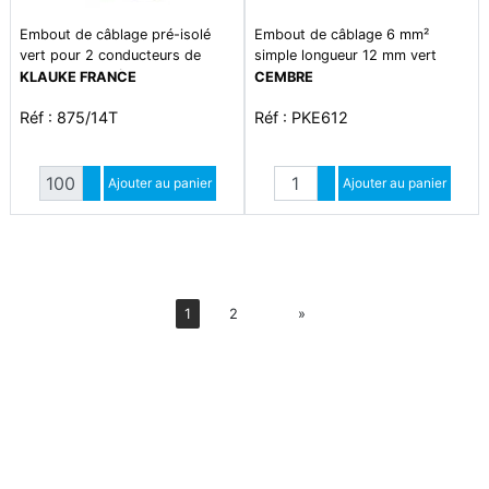
Embout de câblage pré-isolé
Embout de câblage 6 mm²
vert pour 2 conducteurs de
simple longueur 12 mm vert
section 6.0mm². longueur
KLAUKE FRANCE
CEMBRE
14mm. isolant en polypropylène
Réf : 875/14T
Réf : PKE612
sans halogène de couleur noir.
température d'utilisation 105°c
maxi en continu. selon din
Quantité
Quantité
46228-4 et à la norme nfc 63-
Augmenter quantité
Ajouter au panier
Augmenter quantité
Ajouter au panier
023
Diminuer quantité
Diminuer quantité
Suiv
1
2
»