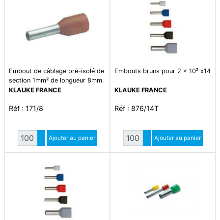
Embout de câblage pré-isolé de
Embouts bruns pour 2 x 10² x14
section 1mm² de longueur 8mm.
isolant en polypropylène sans
KLAUKE FRANCE
KLAUKE FRANCE
halogène de couleur rouge.
Réf : 171/8
Réf : 876/14T
température d'utilisation 105°c
maxi en continu. conforme à la
norme din 46228-4 et à la
Quantité
Quantité
norme nfc 63-023
Augmenter quantité
Ajouter au panier
Augmenter quantité
Ajouter au panier
Diminuer quantité
Diminuer quantité