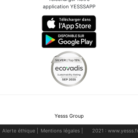
application YESSSAPP
Facebook
Instagram
Youtube
LinkedIn
Yesss Group
Alerte éthique
|
Mentions légales
|
2021 : www.yesss.f