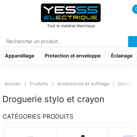
icon menu burger
Tout le matériel électrique
Appareillage
Protection et enveloppe
Éclairage
Accueil
Produits
Accessoires et outillage
Consom
Droguerie stylo et crayon
CATÉGORIES PRODUITS