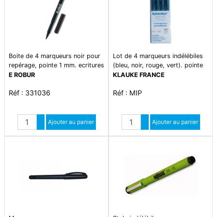
Boite de 4 marqueurs noir pour
Lot de 4 marqueurs indélébiles
repérage, pointe 1 mm. ecritures
(bleu, noir, rouge, vert). pointe
sur plastique, métal verre,
de larg. 0,6mm
E ROBUR
KLAUKE FRANCE
câbles, adhésifs, etc.
Réf : 331036
Réf : MIP
Quantité
Quantité
Augmenter quantité
Ajouter au panier
Augmenter quantité
Ajouter au panier
Diminuer quantité
Diminuer quantité