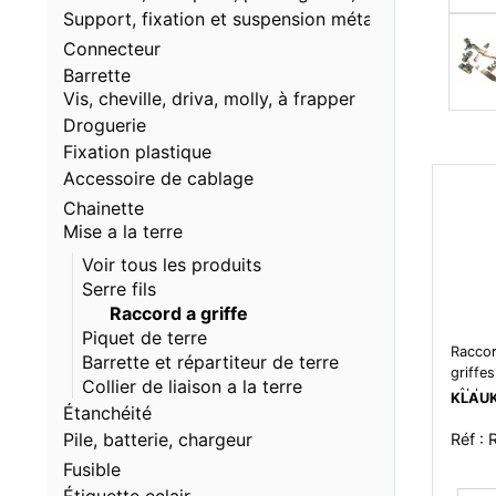
Support, fixation et suspension métallique
Connecteur
Barrette
Vis, cheville, driva, molly, à frapper
Droguerie
Fixation plastique
Accessoire de cablage
Chainette
Mise a la terre
Voir tous les produits
Serre fils
Raccord a griffe
Piquet de terre
Raccor
Barrette et répartiteur de terre
griffe
Collier de liaison a la terre
câbles 
KLAUK
Étanchéité
raccor
câbles 
Pile, batterie, chargeur
Réf :
2x10m
Fusible
maxi. 