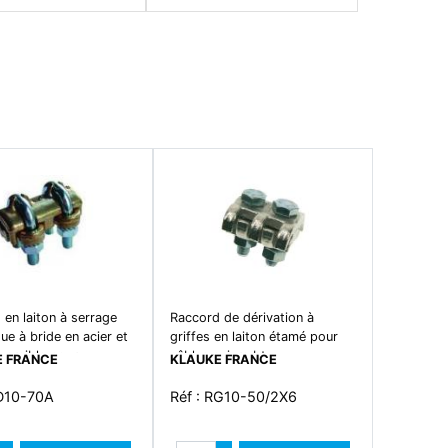
en laiton à serrage
Raccord de dérivation à
e à bride en acier et
griffes en laiton étamé pour
éversible pour
câbles cuivre bt.
 FRANCE
KLAUKE FRANCE
ement de câbles en
raccordement des chemins de
e section totale mini
câbles à la terre. section :
RD10-70A
Réf : RG10-50/2X6
maxi 70mm². pour
2x10mm² mini à 2x50mm²
a terre ou utilisation
maxi. 2 vis en acier nickelées