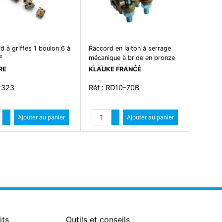
d à griffes 1 boulon 6 à
Raccord en laiton à serrage
²
mécanique à bride en bronze
et étrier réversible pour
RE
KLAUKE FRANCE
raccordement de câbles en
cuivre de section totale mini
 2323
Réf : RD10-70B
10mm². maxi 70mm². pour
mise à la terre ou utilisation
Quantité
Quantité
industrielle. raccordement
Augmenter quantité
Ajouter au panier
Augmenter quantité
Ajouter au panier
droit bout à bout.
Diminuer quantité
Diminuer quantité
its
Outils et conseils