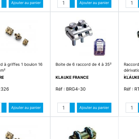
Quantité
Quantité
industri
Augmenter quantité
Ajouter au panier
Augmenter quantité
Ajouter au panier
droit bo
Diminuer quantité
Diminuer quantité
d à griffes 1 boulon 16
Boite de 6 raccord de 4 à 35²
Raccord
mm²
dérivati
bride en
RE
KLAUKE FRANCE
KLAUKE
à70 mm
 2326
Réf : BRG4-30
Réf : 
Quantité
Quantité
Augmenter quantité
Ajouter au panier
Augmenter quantité
Ajouter au panier
Diminuer quantité
Diminuer quantité