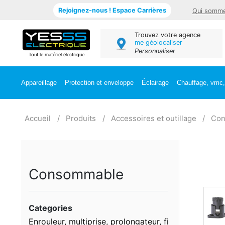
Rejoignez-nous ! Espace Carrières
Qui somme
Trouvez votre agence
me géolocaliser
Personnaliser
Tout le matériel électrique
Appareillage
Protection et enveloppe
Éclairage
Chauffage, vmc, 
Accueil
Produits
Accessoires et outillage
Con
Consommable
Categories
Enrouleur, multiprise, prolongateur, fiche