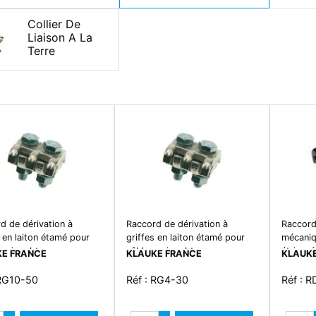
Collier De
Liaison A La
Terre
d de dérivation à
Raccord de dérivation à
Raccord 
s en laiton étamé pour
griffes en laiton étamé pour
mécaniqu
cuivre bt.
câbles cuivre bt.
étrier r
E FRANCE
KLAUKE FRANCE
KLAUKE
dement des chemins de
raccordement des chemins de
raccord
à la terre. section :
câbles à la terre. section :
cuivre d
 RG10-50
Réf : RG4-30
Réf : 
m² mini à 2x50mm²
2x4mm² mini à 2x30mm²
10mm². 
vis en acier nickelée m6
maxi. vis en acier nickelée m6
mise à l