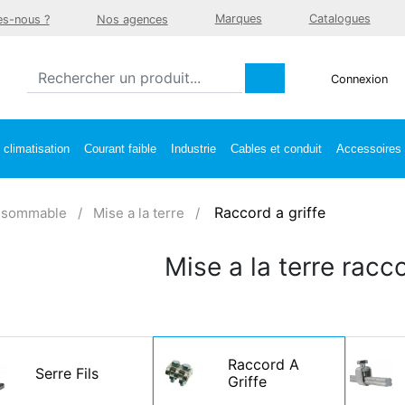
Marques
Catalogues
s-nous ?
Nos agences
Connexion
climatisation
Courant faible
Industrie
Cables et conduit
Accessoires e
Raccord a griffe
sommable
Mise a la terre
Mise a la terre racco
Raccord A
Serre Fils
Griffe