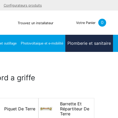
Facebook
Youtube
LinkedIn
Instagra
Configurateurs produits
0
Votre Panier
Trouvez un installateur
Plomberie et sanitaire
t outillage
Photovoltaique et e-mobilité
rd a griffe
Barrette Et
Piquet De Terre
Répartiteur De
Terre