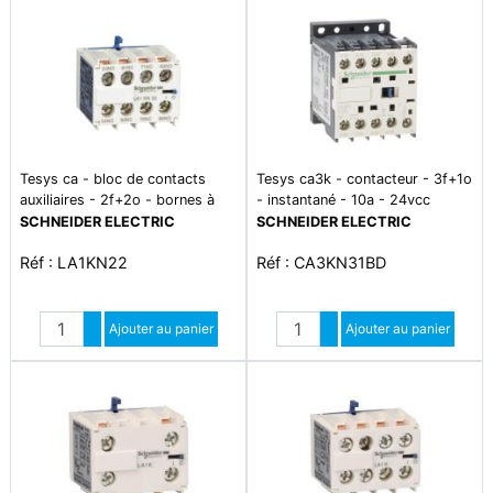
Tesys ca - bloc de contacts
Tesys ca3k - contacteur - 3f+1o
auxiliaires - 2f+2o - bornes à
- instantané - 10a - 24vcc
vis-étriers
SCHNEIDER ELECTRIC
SCHNEIDER ELECTRIC
Réf : LA1KN22
Réf : CA3KN31BD
Quantité
Quantité
Augmenter quantité
Ajouter au panier
Augmenter quantité
Ajouter au panier
Diminuer quantité
Diminuer quantité