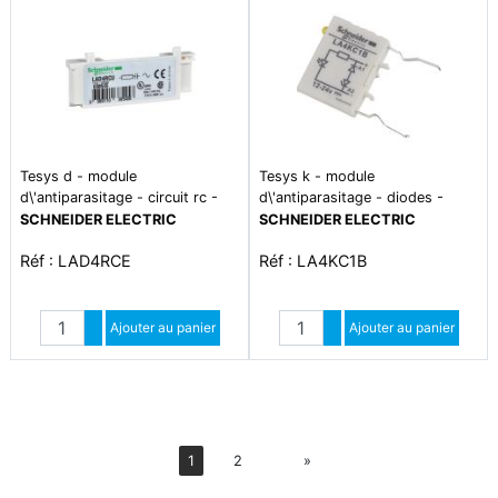
Tesys d - module
Tesys k - module
d\'antiparasitage - circuit rc -
d\'antiparasitage - diodes -
24..48vca
12..24vcc
SCHNEIDER ELECTRIC
SCHNEIDER ELECTRIC
Réf : LAD4RCE
Réf : LA4KC1B
Quantité
Quantité
Augmenter quantité
Ajouter au panier
Augmenter quantité
Ajouter au panier
Diminuer quantité
Diminuer quantité
Suiv
1
2
»