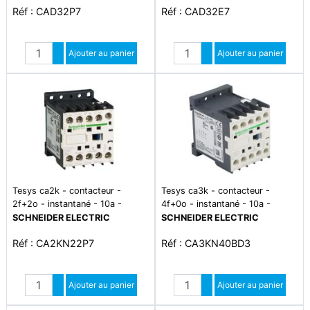
Réf : CAD32P7
Réf : CAD32E7
Quantité
Quantité
Augmenter quantité
Ajouter au panier
Augmenter quantité
Ajouter au panier
Diminuer quantité
Diminuer quantité
Tesys ca2k - contacteur -
Tesys ca3k - contacteur -
2f+2o - instantané - 10a -
4f+0o - instantané - 10a -
230vca
24vcc
SCHNEIDER ELECTRIC
SCHNEIDER ELECTRIC
Réf : CA2KN22P7
Réf : CA3KN40BD3
Quantité
Quantité
Augmenter quantité
Ajouter au panier
Augmenter quantité
Ajouter au panier
Diminuer quantité
Diminuer quantité