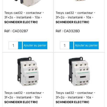
Tesys cad32 - contacteur -
Tesys cad32 - contacteur -
3f+2o - instantané - 10a -
3f+2o - instantané - 10a -
24vca
24vcc
SCHNEIDER ELECTRIC
SCHNEIDER ELECTRIC
Réf : CAD32B7
Réf : CAD32BD
Quantité
Quantité
Augmenter quantité
Ajouter au panier
Augmenter quantité
Ajouter au panier
Diminuer quantité
Diminuer quantité
Tesys cad32 - contacteur -
Tesys cad32 - contacteur -
3f+2o - instantané - 10a -
3f+2o - instantané - 10a -
230vca
48vca
SCHNEIDER ELECTRIC
SCHNEIDER ELECTRIC