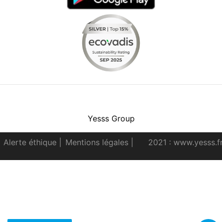
Facebook
Instagram
Youtube
LinkedIn
Yesss Group
Alerte éthique
|
Mentions légales
|
2021 : www.yesss.f