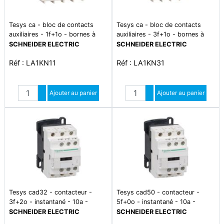
Tesys ca - bloc de contacts
Tesys ca - bloc de contacts
auxiliaires - 1f+1o - bornes à
auxiliaires - 3f+1o - bornes à
vis-étriers
vis-étriers
SCHNEIDER ELECTRIC
SCHNEIDER ELECTRIC
Réf : LA1KN11
Réf : LA1KN31
Quantité
Quantité
Augmenter quantité
Ajouter au panier
Augmenter quantité
Ajouter au panier
Diminuer quantité
Diminuer quantité
Tesys cad32 - contacteur -
Tesys cad50 - contacteur -
3f+2o - instantané - 10a -
5f+0o - instantané - 10a -
115vca
230vca
SCHNEIDER ELECTRIC
SCHNEIDER ELECTRIC