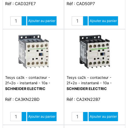
Réf : CAD32FE7
Réf : CAD50P7
Quantité
Quantité
Augmenter quantité
Ajouter au panier
Augmenter quantité
Ajouter au panier
Diminuer quantité
Diminuer quantité
Tesys ca3k - contacteur -
Tesys ca2k - contacteur -
2f+2o - instantané - 10a -
2f+2o - instantané - 10a -
24vcc
24vca
SCHNEIDER ELECTRIC
SCHNEIDER ELECTRIC
Réf : CA3KN22BD
Réf : CA2KN22B7
Quantité
Quantité
Augmenter quantité
Ajouter au panier
Augmenter quantité
Ajouter au panier
Diminuer quantité
Diminuer quantité