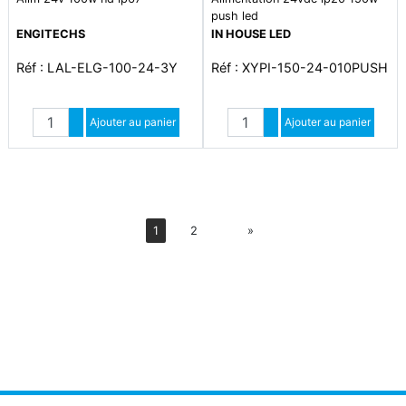
push led
ENGITECHS
IN HOUSE LED
Réf : LAL-ELG-100-24-3Y
Réf : XYPI-150-24-010PUSH
Quantité
Quantité
Augmenter quantité
Ajouter au panier
Augmenter quantité
Ajouter au panier
Diminuer quantité
Diminuer quantité
Suiv
1
2
»