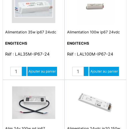
Alimentation 35w ip67 24vdc
Alimentation 100w ip67 24vdc
ENGITECHS
ENGITECHS
Réf : LAL35M-IP67-24
Réf : LAL100M-IP67-24
Quantité
Quantité
Augmenter quantité
Ajouter au panier
Augmenter quantité
Ajouter au panier
Diminuer quantité
Diminuer quantité
Alim 24v 100w nd ip67
Alimentation 24vdc ip20 150w