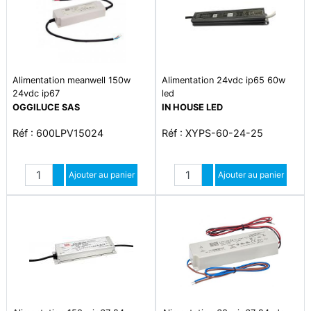
Alimentation meanwell 150w
Alimentation 24vdc ip65 60w
24vdc ip67
led
OGGILUCE SAS
IN HOUSE LED
Réf : 600LPV15024
Réf : XYPS-60-24-25
Quantité
Quantité
Augmenter quantité
Ajouter au panier
Augmenter quantité
Ajouter au panier
Diminuer quantité
Diminuer quantité