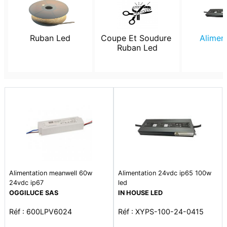
Ruban Led
Coupe Et Soudure 
Alimen
Ruban Led
Alimentation meanwell 60w
Alimentation 24vdc ip65 100w
24vdc ip67
led
OGGILUCE SAS
IN HOUSE LED
Réf : 600LPV6024
Réf : XYPS-100-24-0415