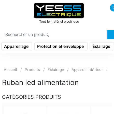
icon menu burger
Tout le matériel électrique
Appareillage
Protection et enveloppe
Éclairage
Accueil
Produits
Éclairage
Appareil intérieur
R
Ruban led alimentation
CATÉGORIES PRODUITS