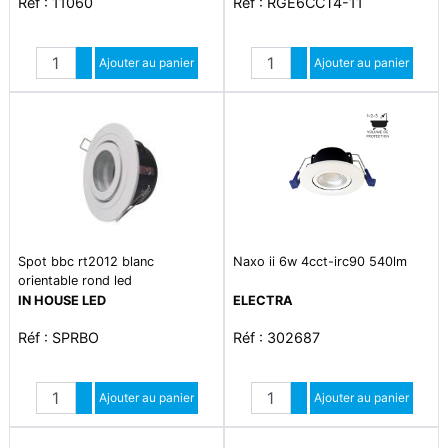
Réf : 11060
Réf : RGE6CCT4-11
Quantité
Quantité
Augmenter quantité
Ajouter au panier
Augmenter quantité
Ajouter au panier
Diminuer quantité
Diminuer quantité
Spot bbc rt2012 blanc
Naxo ii 6w 4cct-irc90 540lm
orientable rond led
IN HOUSE LED
ELECTRA
Réf : SPRBO
Réf : 302687
Quantité
Quantité
Augmenter quantité
Ajouter au panier
Augmenter quantité
Ajouter au panier
Diminuer quantité
Diminuer quantité