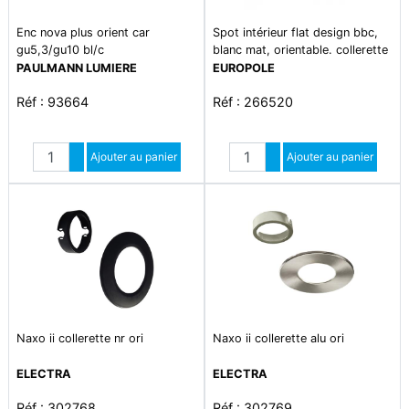
Enc nova plus orient car
Spot intérieur flat design bbc,
gu5,3/gu10 bl/c
blanc mat, orientable. collerette
de ø 95mm ip65 , compatible
PAULMANN LUMIERE
EUROPOLE
rt2020 & bbc. kit optique
Réf : 93664
Réf : 266520
spoterie référence 2598 inclus.
Quantité
Quantité
Augmenter quantité
Ajouter au panier
Augmenter quantité
Ajouter au panier
Diminuer quantité
Diminuer quantité
Naxo ii collerette nr ori
Naxo ii collerette alu ori
ELECTRA
ELECTRA
Réf : 302768
Réf : 302769