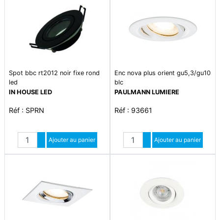
Spot bbc rt2012 noir fixe rond
Enc nova plus orient gu5,3/gu10
led
blc
IN HOUSE LED
PAULMANN LUMIERE
Réf : SPRN
Réf : 93661
Quantité
Quantité
Augmenter quantité
Ajouter au panier
Augmenter quantité
Ajouter au panier
Diminuer quantité
Diminuer quantité