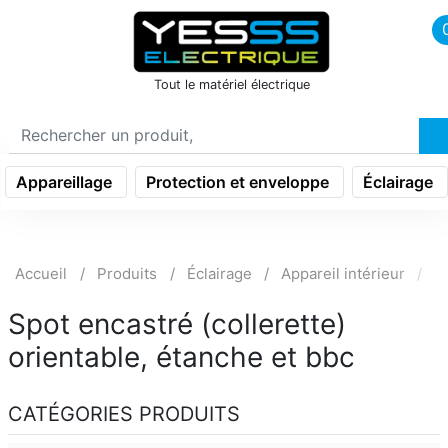
icon menu burger
Tout le matériel électrique
Appareillage
Protection et enveloppe
Éclairage
Accueil
Produits
Éclairage
Appareil intérieur
Sp
Spot encastré (collerette)
orientable, étanche et bbc
CATÉGORIES PRODUITS