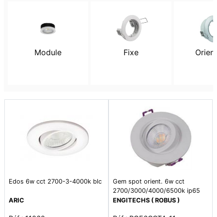
Module
Fixe
Orien
Edos 6w cct 2700-3-4000k blc
Gem spot orient. 6w cct
2700/3000/4000/6500k ip65
450/480/550/540 lm blanc
ARIC
ENGITECHS ( ROBUS )