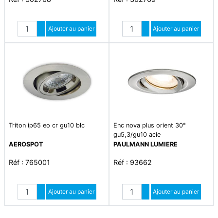
Quantité
Quantité
Augmenter quantité
Ajouter au panier
Augmenter quantité
Ajouter au panier
Diminuer quantité
Diminuer quantité
Triton ip65 eo cr gu10 blc
Enc nova plus orient 30°
gu5,3/gu10 acie
AEROSPOT
PAULMANN LUMIERE
Réf : 765001
Réf : 93662
Quantité
Quantité
Augmenter quantité
Ajouter au panier
Augmenter quantité
Ajouter au panier
Diminuer quantité
Diminuer quantité