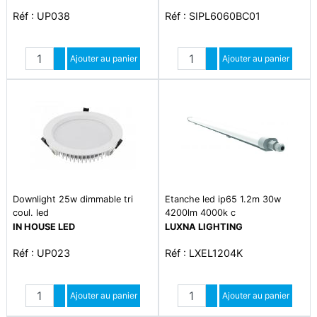
Réf : UP038
Réf : SIPL6060BC01
Quantité
Quantité
Augmenter quantité
Ajouter au panier
Augmenter quantité
Ajouter au panier
Diminuer quantité
Diminuer quantité
Downlight 25w dimmable tri
Etanche led ip65 1.2m 30w
coul. led
4200lm 4000k c
IN HOUSE LED
LUXNA LIGHTING
Réf : UP023
Réf : LXEL1204K
Quantité
Quantité
Augmenter quantité
Ajouter au panier
Augmenter quantité
Ajouter au panier
Diminuer quantité
Diminuer quantité