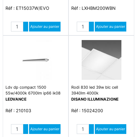
Réf : ET15037W/EVO
Réf : LXHBM200WBN
Quantité
Quantité
Augmenter quantité
Ajouter au panier
Augmenter quantité
Ajouter au panier
Diminuer quantité
Diminuer quantité
Ldv dp compact 1500
Rodi 830 led 39w blc cell
55w/4000k 6700lm ip66 ik08
3940lm 4000k
etanche compact ledvance
LEDVANCE
DISANO ILLUMINAZIONE
Réf : 210103
Réf : 15024200
Quantité
Quantité
Augmenter quantité
Ajouter au panier
Augmenter quantité
Ajouter au panier
Diminuer quantité
Diminuer quantité