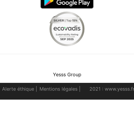
Facebook
Instagram
Youtube
LinkedIn
Yesss Group
Alerte éthique
|
Mentions légales
|
2021 : www.yesss.f