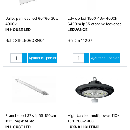
Dalle, panneau led 60x60 30w
Ldv dp led 1500 46w 4000k
4000k
6400lm ip65 etanche ledvance
IN HOUSE LED
LEDVANCE
Réf : SIPL6060BN01
Réf : 541207
Quantité
Quantité
Augmenter quantité
Ajouter au panier
Augmenter quantité
Ajouter au panier
Diminuer quantité
Diminuer quantité
Etanche led 37w ip65 150cm
High bay led multipower 110-
ik10. reglette led
150-200w 400
IN HOUSE LED
LUXNA LIGHTING