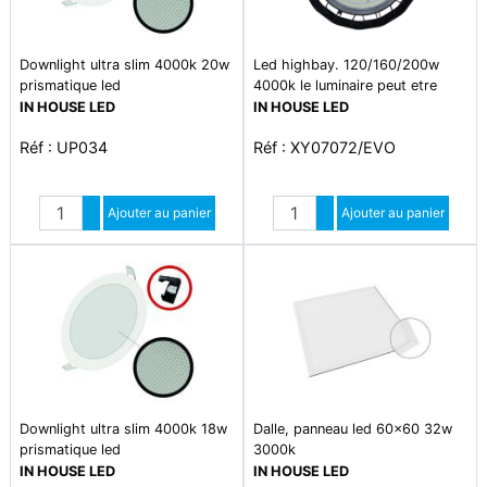
Downlight ultra slim 4000k 20w
Led highbay. 120/160/200w
prismatique led
4000k le luminaire peut etre
suspendu avec son crochet.
IN HOUSE LED
IN HOUSE LED
gamelle led industrielle ip65
Réf : UP034
Réf : XY07072/EVO
Quantité
Quantité
Augmenter quantité
Ajouter au panier
Augmenter quantité
Ajouter au panier
Diminuer quantité
Diminuer quantité
Downlight ultra slim 4000k 18w
Dalle, panneau led 60x60 32w
prismatique led
3000k
IN HOUSE LED
IN HOUSE LED