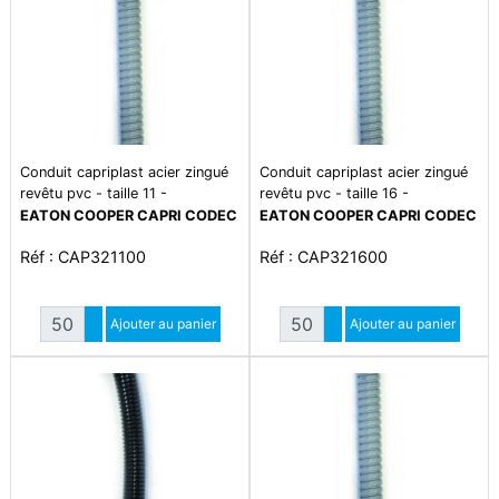
Conduit capriplast acier zingué
Conduit capriplast acier zingué
revêtu pvc - taille 11 -
revêtu pvc - taille 16 -
écrasement 1250 n - traction
écrasement 1250 n - traction
EATON COOPER CAPRI CODEC
EATON COOPER CAPRI CODEC
500 n - plage de température
500 n - plage de température
Réf : CAP321100
Réf : CAP321600
-5°c à +60°c
-5°c à +60°c
Quantité
Quantité
Augmenter quantité
Ajouter au panier
Augmenter quantité
Ajouter au panier
Diminuer quantité
Diminuer quantité