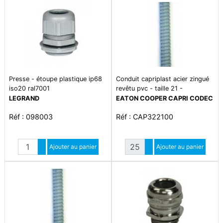
Presse - étoupe plastique ip68
Conduit capriplast acier zingué
iso20 ral7001
revêtu pvc - taille 21 -
écrasement 1250 n - traction
LEGRAND
EATON COOPER CAPRI CODEC
500 n - plage de température
Réf : 098003
Réf : CAP322100
-5°c à +60°c
Quantité
Quantité
Augmenter quantité
Ajouter au panier
Augmenter quantité
Ajouter au panier
Diminuer quantité
Diminuer quantité