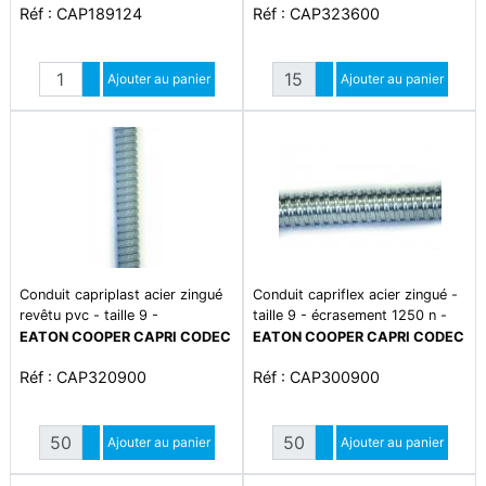
Réf : CAP189124
Réf : CAP323600
-5°c à +60°c
Quantité
Quantité
Augmenter quantité
Ajouter au panier
Augmenter quantité
Ajouter au panier
Diminuer quantité
Diminuer quantité
Conduit capriplast acier zingué
Conduit capriflex acier zingué -
revêtu pvc - taille 9 -
taille 9 - écrasement 1250 n -
écrasement 1250 n - traction
traction 500 n - plage de
EATON COOPER CAPRI CODEC
EATON COOPER CAPRI CODEC
500 n - plage de température
température -45°c à +400°c
Réf : CAP320900
Réf : CAP300900
-5°c à +60°c
Quantité
Quantité
Augmenter quantité
Ajouter au panier
Augmenter quantité
Ajouter au panier
Diminuer quantité
Diminuer quantité