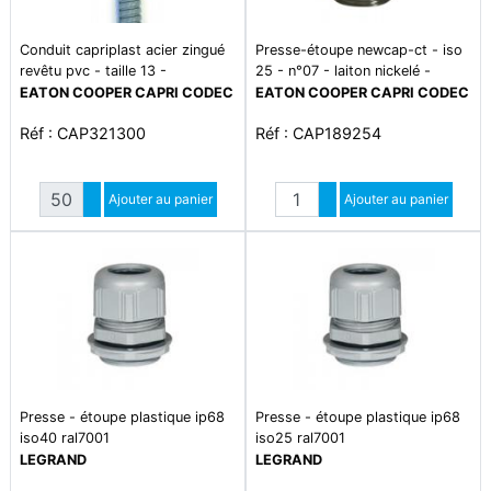
Conduit capriplast acier zingué
Presse-étoupe newcap-ct - iso
revêtu pvc - taille 13 -
25 - n°07 - laiton nickelé -
écrasement 1250 n - traction
ip66/68 - plage de température
EATON COOPER CAPRI CODEC
EATON COOPER CAPRI CODEC
500 n - plage de température
-20°c à +80°c
Réf : CAP321300
Réf : CAP189254
-5°c à +60°c
Quantité
Quantité
Augmenter quantité
Ajouter au panier
Augmenter quantité
Ajouter au panier
Diminuer quantité
Diminuer quantité
Presse - étoupe plastique ip68
Presse - étoupe plastique ip68
iso40 ral7001
iso25 ral7001
LEGRAND
LEGRAND