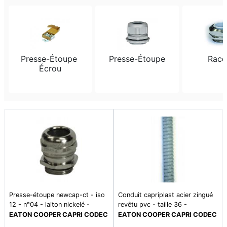
Presse-Étoupe 
Presse-Étoupe
Racc
Écrou
Presse-étoupe newcap-ct - iso
Conduit capriplast acier zingué
12 - n°04 - laiton nickelé -
revêtu pvc - taille 36 -
ip66/68 - plage de température
écrasement 1250 n - traction
EATON COOPER CAPRI CODEC
EATON COOPER CAPRI CODEC
-20°c à +80°c
500 n - plage de température