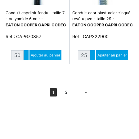
Conduit caprilok fendu - taille 7
Conduit capriplast acier zingué
- polyamide 6 noir -
revêtu pvc - taille 29 -
amagnétique - plage de
écrasement 1250 n - traction
EATON COOPER CAPRI CODEC
EATON COOPER CAPRI CODEC
température -40°c à -120°c
500 n - plage de température
Réf : CAP670857
Réf : CAP322900
-5°c à +60°c
Quantité
Quantité
Augmenter quantité
Ajouter au panier
Augmenter quantité
Ajouter au panier
Diminuer quantité
Diminuer quantité
Suiv
1
2
»