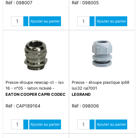
Réf : 098007
Réf : 098005
Quantité
Quantité
Augmenter quantité
Ajouter au panier
Augmenter quantité
Ajouter au panier
Diminuer quantité
Diminuer quantité
Presse-étoupe newcap-ct - iso
Presse - étoupe plastique ip68
16 - n°05 - laiton nickelé -
iso32 ral7001
ip66/68 - plage de température
EATON COOPER CAPRI CODEC
LEGRAND
-20°c à +80°c
Réf : CAP189164
Réf : 098006
Quantité
Quantité
Augmenter quantité
Ajouter au panier
Augmenter quantité
Ajouter au panier
Diminuer quantité
Diminuer quantité