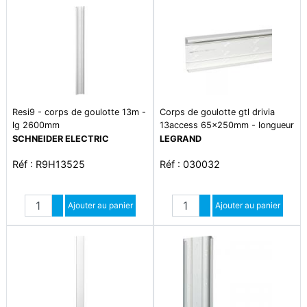
Resi9 - corps de goulotte 13m -
Corps de goulotte gtl drivia
lg 2600mm
13access 65x250mm - longueur
2,60m
SCHNEIDER ELECTRIC
LEGRAND
Réf : R9H13525
Réf : 030032
Quantité
Quantité
Augmenter quantité
Ajouter au panier
Augmenter quantité
Ajouter au panier
Diminuer quantité
Diminuer quantité