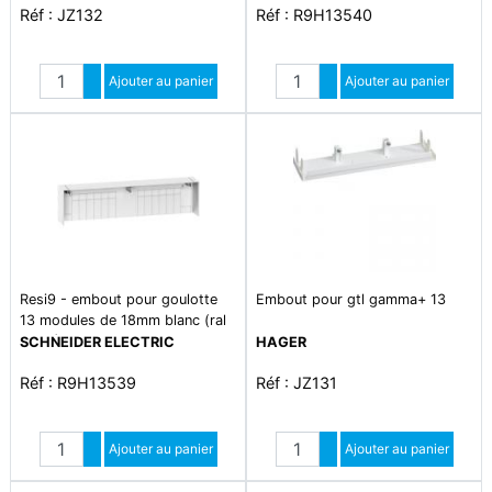
Réf : JZ132
Réf : R9H13540
Quantité
Quantité
Augmenter quantité
Ajouter au panier
Augmenter quantité
Ajouter au panier
Diminuer quantité
Diminuer quantité
Resi9 - embout pour goulotte
Embout pour gtl gamma+ 13
13 modules de 18mm blanc (ral
9003)
SCHNEIDER ELECTRIC
HAGER
Réf : R9H13539
Réf : JZ131
Quantité
Quantité
Augmenter quantité
Ajouter au panier
Augmenter quantité
Ajouter au panier
Diminuer quantité
Diminuer quantité