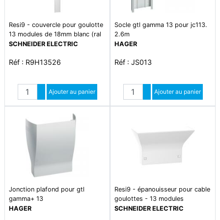
Resi9 - couvercle pour goulotte
Socle gtl gamma 13 pour jc113.
13 modules de 18mm blanc (ral
2.6m
9003)
SCHNEIDER ELECTRIC
HAGER
Réf : R9H13526
Réf : JS013
Quantité
Quantité
Augmenter quantité
Ajouter au panier
Augmenter quantité
Ajouter au panier
Diminuer quantité
Diminuer quantité
Jonction plafond pour gtl
Resi9 - épanouisseur pour cable
gamma+ 13
goulottes - 13 modules
HAGER
SCHNEIDER ELECTRIC