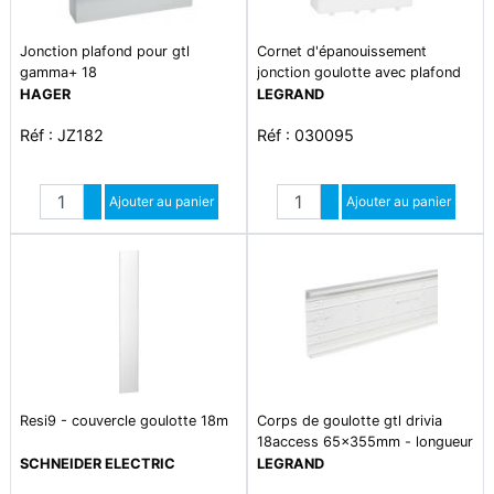
Jonction plafond pour gtl
Cornet d'épanouissement
gamma+ 18
jonction goulotte avec plafond
et sol pour gtl drivia 13
HAGER
LEGRAND
Réf : JZ182
Réf : 030095
Quantité
Quantité
Augmenter quantité
Ajouter au panier
Augmenter quantité
Ajouter au panier
Diminuer quantité
Diminuer quantité
Resi9 - couvercle goulotte 18m
Corps de goulotte gtl drivia
18access 65x355mm - longueur
2,60m
SCHNEIDER ELECTRIC
LEGRAND