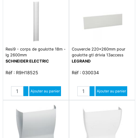
Resi9 - corps de goulotte 18m -
Couvercle 220x260mm pour
lg 2600mm
goulotte gtl drivia 13access
réference 030032
SCHNEIDER ELECTRIC
LEGRAND
Réf : R9H18525
Réf : 030034
Quantité
Quantité
Augmenter quantité
Ajouter au panier
Augmenter quantité
Ajouter au panier
Diminuer quantité
Diminuer quantité