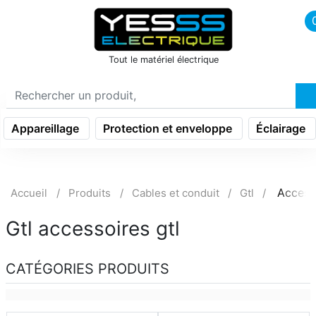
icon menu burger
Tout le matériel électrique
Appareillage
Protection et enveloppe
Éclairage
Accesso
Accueil
Produits
Cables et conduit
Gtl
Gtl accessoires gtl
CATÉGORIES PRODUITS