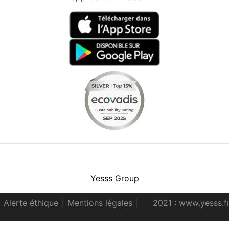
Facebook
Instagram
Youtube
LinkedIn
Yesss Group
Alerte éthique
|
Mentions légales
|
2021 : www.yesss.f