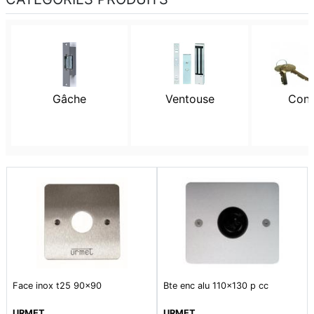
Gâche
Ventouse
Cont
Face inox t25 90x90
Bte enc alu 110x130 p cc
URMET
URMET