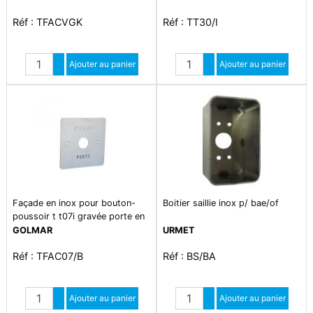
Réf : TFACVGK
Réf : TT30/I
Quantité
Quantité
Augmenter quantité
Ajouter au panier
Augmenter quantité
Ajouter au panier
Diminuer quantité
Diminuer quantité
Façade en inox pour bouton-
Boitier saillie inox p/ bae/of
poussoir t t07i gravée porte en
lettres et en braille
GOLMAR
URMET
Réf : TFAC07/B
Réf : BS/BA
Quantité
Quantité
Augmenter quantité
Ajouter au panier
Augmenter quantité
Ajouter au panier
Diminuer quantité
Diminuer quantité