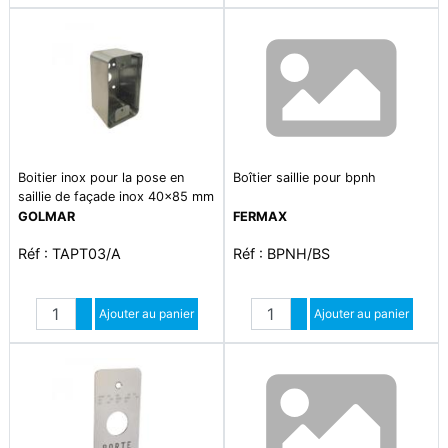
Boitier inox pour la pose en
Boîtier saillie pour bpnh
saillie de façade inox 40x85 mm
: ? tfac03/b. façade inox pour
GOLMAR
FERMAX
bp ? tt03i/e et tt03i/nh bp sur
Réf : TAPT03/A
Réf : BPNH/BS
façade inox ? dim :
87x42x46/49 mm
Quantité
Quantité
Augmenter quantité
Ajouter au panier
Augmenter quantité
Ajouter au panier
Diminuer quantité
Diminuer quantité