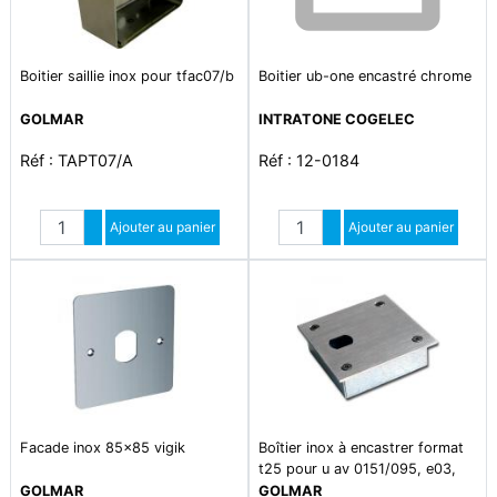
Boitier saillie inox pour tfac07/b
Boitier ub-one encastré chrome
GOLMAR
INTRATONE COGELEC
Réf : TAPT07/A
Réf : 12-0184
Quantité
Quantité
Augmenter quantité
Ajouter au panier
Augmenter quantité
Ajouter au panier
Diminuer quantité
Diminuer quantité
Facade inox 85x85 vigik
Boîtier inox à encastrer format
t25 pour u av 0151/095, e03,
e56 et t hexalec
GOLMAR
GOLMAR