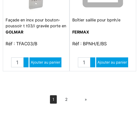
Façade en inox pour bouton-
Boîtier saillie pour bpnh/e
poussoir t t03/i gravée porte en
lettres et en braille
GOLMAR
FERMAX
Réf : TFAC03/B
Réf : BPNH/E/BS
Quantité
Quantité
Augmenter quantité
Ajouter au panier
Augmenter quantité
Ajouter au panier
Diminuer quantité
Diminuer quantité
Suiv
1
2
»