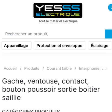
icon menu burger
Tout le matériel électrique
Appareillage
Protection et enveloppe
Éclairage
Accueil
Produits
Courant faible
Interphonie, vidéo
Gache, ventouse, contact,
bouton poussoir sortie boitier
saillie
CATÉGORIES PRODUITS