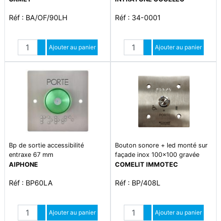
Réf : BA/OF/90LH
Réf : 34-0001
Quantité
Quantité
Augmenter quantité
Ajouter au panier
Augmenter quantité
Ajouter au panier
Diminuer quantité
Diminuer quantité
Bp de sortie accessibilité
Bouton sonore + led monté sur
entraxe 67 mm
façade inox 100x100 gravée
porte braille
AIPHONE
COMELIT IMMOTEC
Réf : BP60LA
Réf : BP/408L
Quantité
Quantité
Augmenter quantité
Ajouter au panier
Augmenter quantité
Ajouter au panier
Diminuer quantité
Diminuer quantité