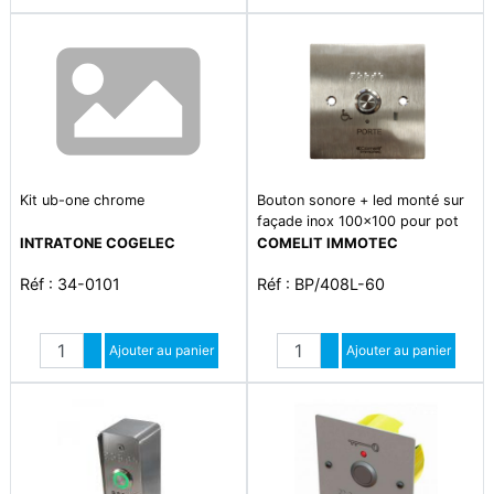
Kit ub-one chrome
Bouton sonore + led monté sur
façade inox 100x100 pour pot
diam 65
INTRATONE COGELEC
COMELIT IMMOTEC
Réf : 34-0101
Réf : BP/408L-60
Quantité
Quantité
Augmenter quantité
Ajouter au panier
Augmenter quantité
Ajouter au panier
Diminuer quantité
Diminuer quantité