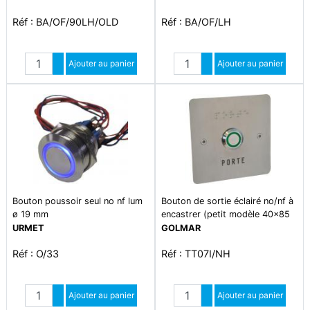
Réf : BA/OF/90LH/OLD
Réf : BA/OF/LH
Quantité
Quantité
Augmenter quantité
Ajouter au panier
Augmenter quantité
Ajouter au panier
Diminuer quantité
Diminuer quantité
Bouton poussoir seul no nf lum
Bouton de sortie éclairé no/nf à
ø 19 mm
encastrer (petit modèle 40x85
mm)
URMET
GOLMAR
Réf : O/33
Réf : TT07I/NH
Quantité
Quantité
Augmenter quantité
Ajouter au panier
Augmenter quantité
Ajouter au panier
Diminuer quantité
Diminuer quantité