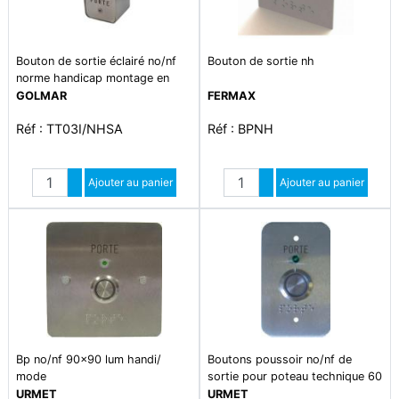
Bouton de sortie éclairé no/nf
Bouton de sortie nh
norme handicap montage en
saillie (petit modèle 40x85 mm)
GOLMAR
FERMAX
Réf : TT03I/NHSA
Réf : BPNH
Quantité
Quantité
Augmenter quantité
Ajouter au panier
Augmenter quantité
Ajouter au panier
Diminuer quantité
Diminuer quantité
Bp no/nf 90x90 lum handi/
Boutons poussoir no/nf de
mode
sortie pour poteau technique 60
x 100
URMET
URMET