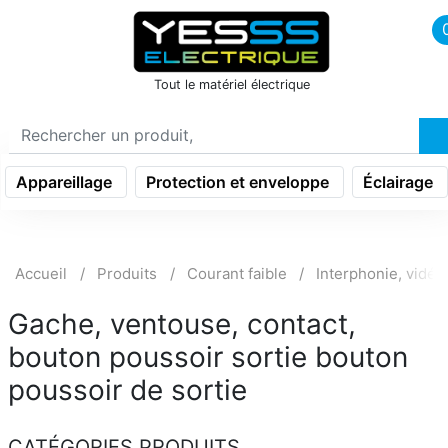
icon menu burger
Tout le matériel électrique
Appareillage
Protection et enveloppe
Éclairage
Accueil
Produits
Courant faible
Interphonie, vidéo
Gache, ventouse, contact,
bouton poussoir sortie bouton
poussoir de sortie
CATÉGORIES PRODUITS