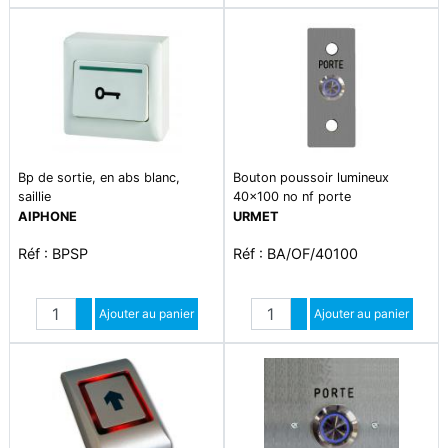
Bp de sortie, en abs blanc,
Bouton poussoir lumineux
saillie
40x100 no nf porte
AIPHONE
URMET
Réf : BPSP
Réf : BA/OF/40100
Quantité
Quantité
Augmenter quantité
Ajouter au panier
Augmenter quantité
Ajouter au panier
Diminuer quantité
Diminuer quantité