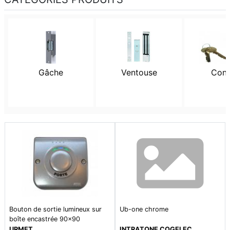
Gâche
Ventouse
Cont
Bouton de sortie lumineux sur
Ub-one chrome
boîte encastrée 90x90
URMET
INTRATONE COGELEC