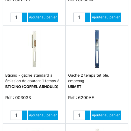
Quantité
Quantité
Augmenter quantité
Ajouter au panier
Augmenter quantité
Ajouter au panier
Diminuer quantité
Diminuer quantité
Bticino - gâche standard à
Gache 2 temps tet ble.
émission de courant 1 temps à
empenag
encastrer double empennage
BTICINO (COFREL ARNOULD)
URMET
Réf : 003033
Réf : 6200AE
Quantité
Quantité
Augmenter quantité
Ajouter au panier
Augmenter quantité
Ajouter au panier
Diminuer quantité
Diminuer quantité