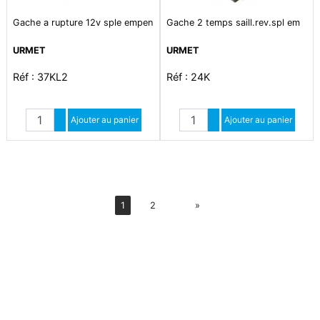
Gache a rupture 12v sple empen
Gache 2 temps saill.rev.spl em
URMET
URMET
Réf : 37KL2
Réf : 24K
Quantité
Quantité
Augmenter quantité
Ajouter au panier
Augmenter quantité
Ajouter au panier
Diminuer quantité
Diminuer quantité
Suiv
1
2
»