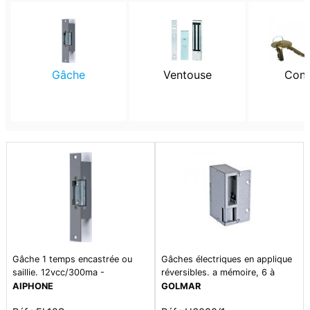
Gâche
Ventouse
Cont
Gâche 1 temps encastrée ou
Gâches électriques en applique
saillie. 12vcc/300ma -
réversibles. a mémoire, 6 à
12vac/250ma simple empênage
12vcc/vca
AIPHONE
GOLMAR