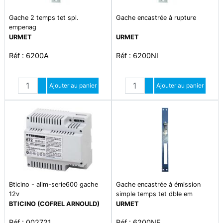
Gache 2 temps tet spl.
Gache encastrée à rupture
empenag
URMET
URMET
Réf : 6200A
Réf : 6200NI
Quantité
Quantité
Augmenter quantité
Ajouter au panier
Augmenter quantité
Ajouter au panier
Diminuer quantité
Diminuer quantité
Bticino - alim-serie600 gache
Gache encastrée à émission
12v
simple temps tet dble em
BTICINO (COFREL ARNOULD)
URMET
Réf : 002721
Réf : 6200NE