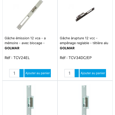
Gâche émission 12 vca - a
Gâche àrupture 12 vcc -
mémoire - avec blocage -
empênage reglable - têtière alu
têtière alu longue
courte
GOLMAR
GOLMAR
Réf : TCV24EL
Réf : TCV34DC/EP
Quantité
Quantité
Augmenter quantité
Ajouter au panier
Augmenter quantité
Ajouter au panier
Diminuer quantité
Diminuer quantité