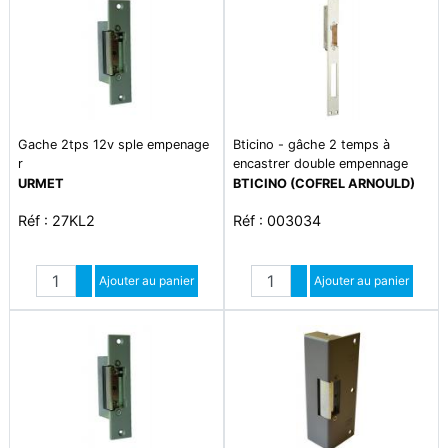
Gache 2tps 12v sple empenage
Bticino - gâche 2 temps à
r
encastrer double empennage
URMET
BTICINO (COFREL ARNOULD)
Réf : 27KL2
Réf : 003034
Quantité
Quantité
Augmenter quantité
Ajouter au panier
Augmenter quantité
Ajouter au panier
Diminuer quantité
Diminuer quantité