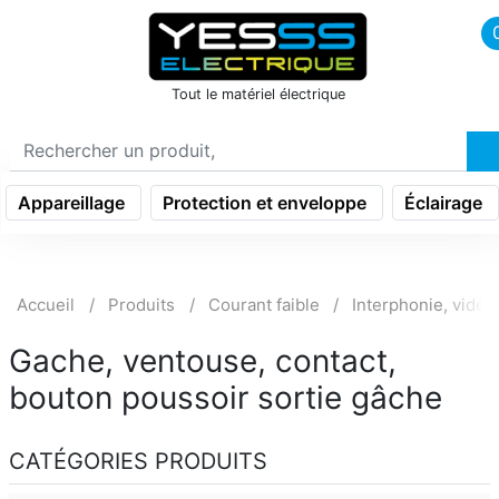
icon menu burger
Tout le matériel électrique
Appareillage
Protection et enveloppe
Éclairage
Accueil
Produits
Courant faible
Interphonie, vidéo
Gache, ventouse, contact,
bouton poussoir sortie gâche
CATÉGORIES PRODUITS