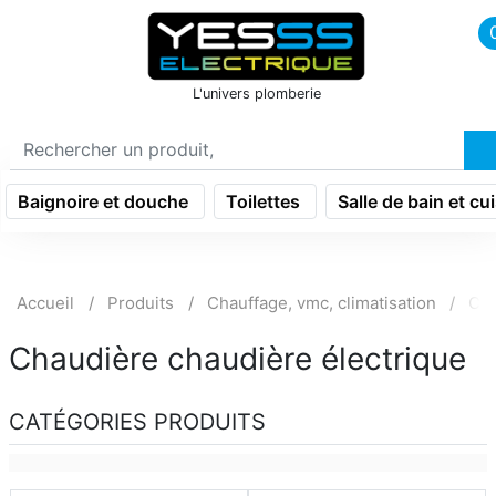
icon menu burger
L'univers plomberie
Baignoire et douche
Toilettes
Salle de bain et cu
Accueil
Produits
Chauffage, vmc, climatisation
Cha
Chaudière chaudière électrique
CATÉGORIES PRODUITS