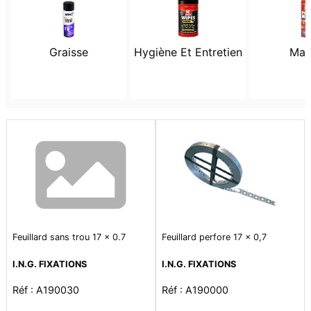
Graisse
Hygiène Et Entretien
Mas
Feuillard sans trou 17 x 0.7
Feuillard perfore 17 x 0,7
I.N.G. FIXATIONS
I.N.G. FIXATIONS
Réf : A190030
Réf : A190000