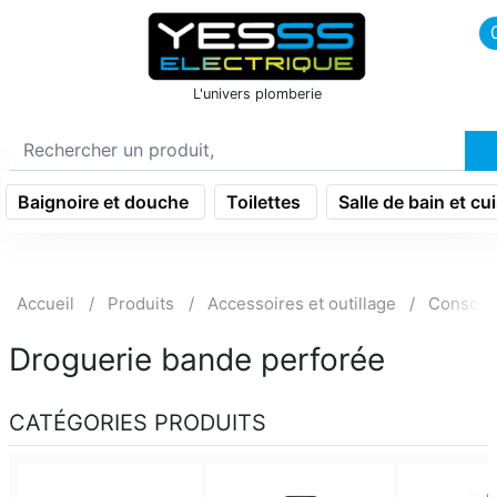
icon menu burger
L'univers plomberie
Baignoire et douche
Toilettes
Salle de bain et cu
Accueil
Produits
Accessoires et outillage
Consom
Droguerie bande perforée
CATÉGORIES PRODUITS