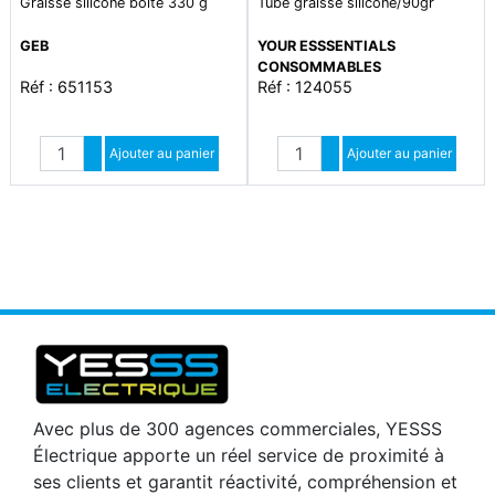
Graisse silicone boîte 330 g
Tube graisse silicone/90gr
GEB
YOUR ESSSENTIALS
CONSOMMABLES
Réf : 651153
Réf : 124055
Quantité
Quantité
Augmenter quantité
Ajouter au panier
Augmenter quantité
Ajouter au panier
Diminuer quantité
Diminuer quantité
Avec plus de 300 agences commerciales, YESSS
Électrique apporte un réel service de proximité à
ses clients et garantit réactivité, compréhension et