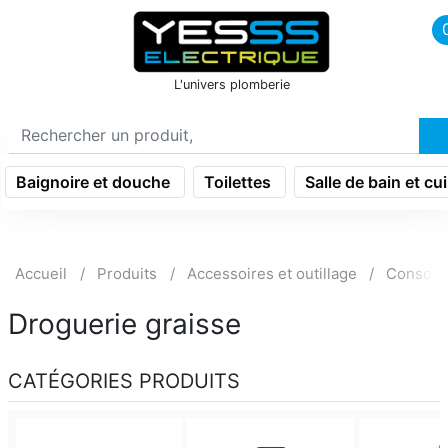
icon menu burger
L'univers plomberie
Baignoire et douche
Toilettes
Salle de bain et cu
Accueil
Produits
Accessoires et outillage
Consom
Droguerie graisse
CATÉGORIES PRODUITS