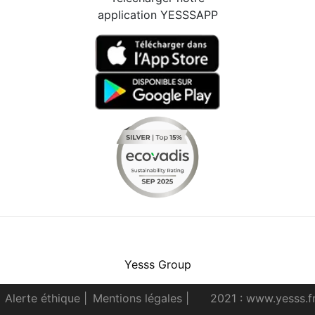
application YESSSAPP
Facebook
Instagram
Youtube
LinkedIn
Yesss Group
Alerte éthique
|
Mentions légales
|
2021 : www.yesss.f