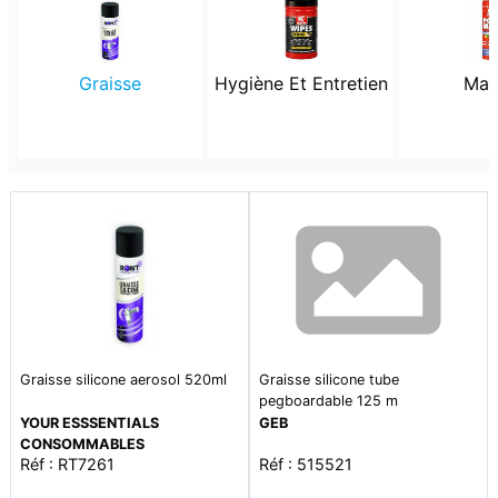
Graisse
Hygiène Et Entretien
Mas
Graisse silicone aerosol 520ml
Graisse silicone tube
pegboardable 125 m
YOUR ESSSENTIALS
GEB
CONSOMMABLES
Réf : RT7261
Réf : 515521