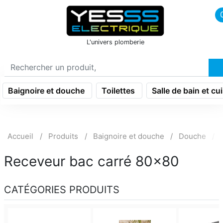
icon menu burger
L'univers plomberie
Baignoire et douche
Toilettes
Salle de bain et cu
Accueil
Produits
Baignoire et douche
Douche
Receveur bac carré 80x80
CATÉGORIES PRODUITS