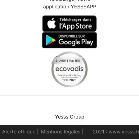
application YESSSAPP
Facebook
Instagram
Youtube
LinkedIn
Yesss Group
Alerte éthique
|
Mentions légales
|
2021 : www.yesss.f