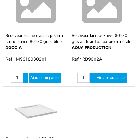
Receveur resine classic pizarra
Receveur kinerock evo 80x80
carré blanco 80x80 grille blc -
gris anthracite. texture minérale
sh
avec grille assortie et bonde
DOCCIA
AQUA PRODUCTION
extra-plate
Réf : M9918080201
Réf : RD9002A
Quantité
Quantité
Augmenter quantité
Ajouter au panier
Augmenter quantité
Ajouter au panier
Diminuer quantité
Diminuer quantité