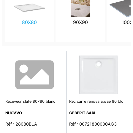
80X80
90X90
100X
Receveur slate 80x80 blanc
Rec carré renova ap/ae 80 blc
NUOVVO
GEBERIT SARL
Réf : 28080BLA
Réf : 00721800000AG3