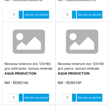
Quantité
Quantité
Augmenter quantité
Ajouter au panier
Augmenter quantité
Ajouter au panier
Diminuer quantité
Diminuer quantité
Receveur kinerock evo 120x80
Receveur kinerock evo 120x80
gris anthracite. texture minérale
gris pierre. texture minérale
avec grille assortie et bonde
avec grille assortie et bonde
AQUA PRODUCTION
AQUA PRODUCTION
extra-plate
extra-plate
Réf : RD9014A
Réf : RD9014P
Quantité
Quantité
Augmenter quantité
Ajouter au panier
Augmenter quantité
Ajouter au panier
Diminuer quantité
Diminuer quantité