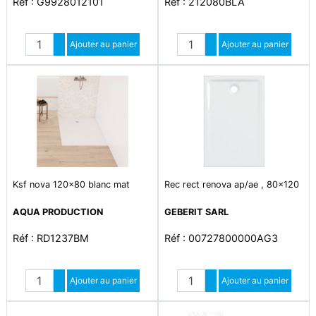
Réf : G9928012101
Réf : 212080BLA
Quantité
Quantité
Augmenter quantité
Ajouter au panier
Augmenter quantité
Ajouter au panier
Diminuer quantité
Diminuer quantité
Ksf nova 120x80 blanc mat
Rec rect renova ap/ae , 80x120
AQUA PRODUCTION
GEBERIT SARL
Réf : RD1237BM
Réf : 00727800000AG3
Quantité
Quantité
Augmenter quantité
Ajouter au panier
Augmenter quantité
Ajouter au panier
Diminuer quantité
Diminuer quantité