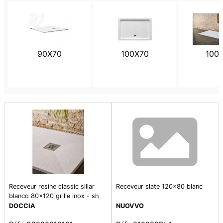
90X70
100X70
100
Receveur resine classic sillar
Receveur slate 120x80 blanc
blanco 80x120 grille inox - sh
DOCCIA
NUOVVO