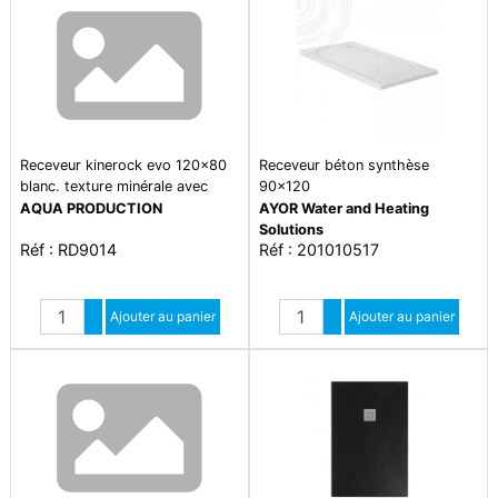
Receveur kinerock evo 120x80
Receveur béton synthèse
blanc. texture minérale avec
90x120
grille assortie et bonde extra-
AQUA PRODUCTION
AYOR Water and Heating
plate
Solutions
Réf : RD9014
Réf : 201010517
Quantité
Quantité
Augmenter quantité
Ajouter au panier
Augmenter quantité
Ajouter au panier
Diminuer quantité
Diminuer quantité