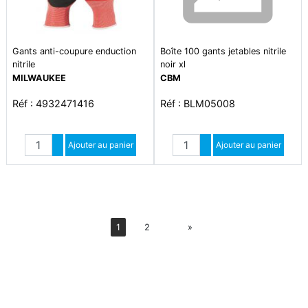
Gants anti-coupure enduction
Boîte 100 gants jetables nitrile
nitrile
noir xl
MILWAUKEE
CBM
Réf : 4932471416
Réf : BLM05008
Quantité
Quantité
Augmenter quantité
Ajouter au panier
Augmenter quantité
Ajouter au panier
Diminuer quantité
Diminuer quantité
Suiv
1
2
»