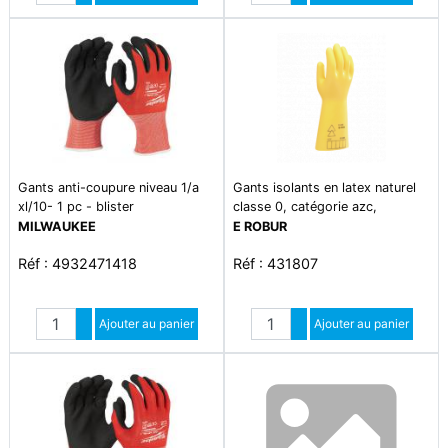
Diminuer quantité
Diminuer quantité
Gants anti-coupure niveau 1/a
Gants isolants en latex naturel
xl/10- 1 pc - blister
classe 0, catégorie azc,
épaisseur maximum 1.0 mm,
MILWAUKEE
E ROBUR
tension d'utilisation 1 000 v.
Réf : 4932471418
Réf : 431807
Quantité
Quantité
Augmenter quantité
Ajouter au panier
Augmenter quantité
Ajouter au panier
Diminuer quantité
Diminuer quantité