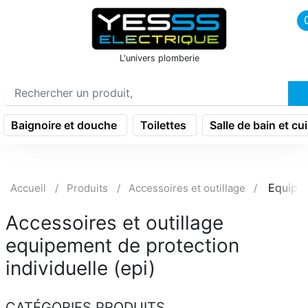
icon menu burger
L'univers plomberie
Baignoire et douche
Toilettes
Salle de bain et cu
Equipem
Accueil
Produits
Accessoires et outillage
Accessoires et outillage
equipement de protection
individuelle (epi)
CATÉGORIES PRODUITS