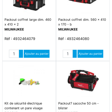
Packout coffret large dim. 460
Packout coffret dim. 560 x 410
x 410 x 2
x 170 - b
MILWAUKEE
MILWAUKEE
Réf : 4932464079
Réf : 4932464080
Quantité
Quantité
Augmenter quantité
Ajouter au panier
Augmenter quantité
Ajouter au panier
Diminuer quantité
Diminuer quantité
Kit de sécurité électrique
Packout? sacoche 50 cm -
contenant un pare visage
blister