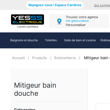
Rejoignez-nous ! Espace Carrières
Qui somme
Trouvez votre agence
me géolocaliser
Personnaliser
L'univers plomberie
Baignoire et douche
Toilettes
Salle de bain et cuisine
Robine
Mitigeur bain
Accueil
Produits
Robinetterie
Mitigeur bain
douche
Categories