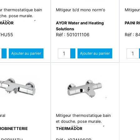
ur thermostatique bain
Mitigeur b/d mono norm'o
Mitigeur
che. pose murale.
e 150mm. norme nf.
MADOR
AYOR Water and Heating
PAINI 
Solutions
 THU55
Réf : 501011106
Réf : 
Quantité
Quantité
Augmenter quantité
Ajouter au panier
Augmenter quantité
Ajouter au panier
Diminuer quantité
Diminuer quantité
ral
Mitigeur thermostatique bain
et douche. pose murale.
entraxe 150mm. norme nf.
 ROBINETTERIE
THERMADOR