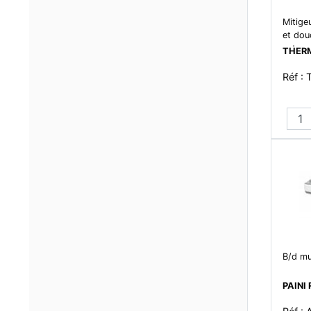
Mitige
et dou
entrax
THER
Réf :
B/d mu
PAINI