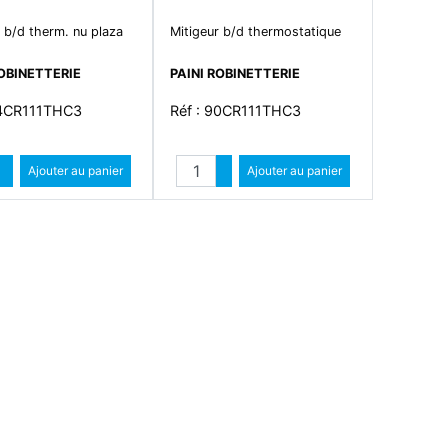
 b/d therm. nu plaza
Mitigeur b/d thermostatique
ROBINETTERIE
PAINI ROBINETTERIE
84CR111THC3
Réf : 90CR111THC3
Quantité
Quantité
Augmenter quantité
Ajouter au panier
Augmenter quantité
Ajouter au panier
Diminuer quantité
Diminuer quantité