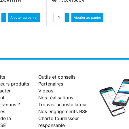
 ADCR111TH
Réf : JO74106CR
Quantité
Quantité
Augmenter quantité
Ajouter au panier
Augmenter quantité
Ajouter au panier
Diminuer quantité
Diminuer quantité
its
Outils et conseils
eurs produits
Partenaires
acter
Vidéos
nt
Nos réalisations
s-nous ?
Trouver un installateur
es
Nos engagements RSE
 de la
Charte fournisseur
RSE
responsable