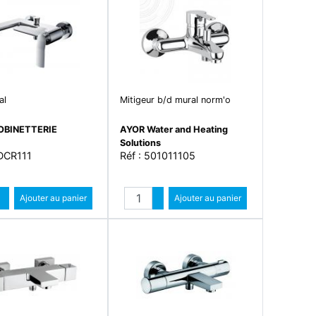
al
Mitigeur b/d mural norm'o
ROBINETTERIE
AYOR Water and Heating
Solutions
ADCR111
Réf : 501011105
Quantité
Quantité
Augmenter quantité
Ajouter au panier
Augmenter quantité
Ajouter au panier
Diminuer quantité
Diminuer quantité