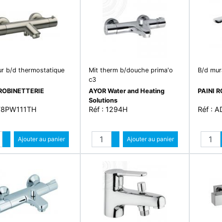
ur b/d thermostatique
Mit therm b/douche prima'o
B/d mur
c3
 ROBINETTERIE
AYOR Water and Heating
PAINI 
Solutions
 78PW111TH
Réf : 1294H
Réf : 
Quantité
Quantité
Augmenter quantité
Ajouter au panier
Augmenter quantité
Ajouter au panier
Diminuer quantité
Diminuer quantité