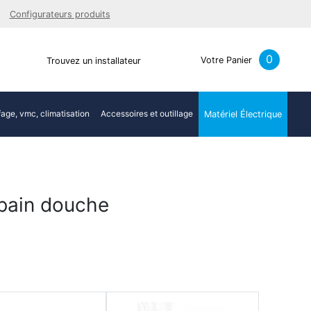
Facebook
Youtube
LinkedIn
Instagra
Configurateurs produits
0
Votre Panier
Trouvez un installateur
age, vmc, climatisation
Accessoires et outillage
Matériel Électrique
 bain douche