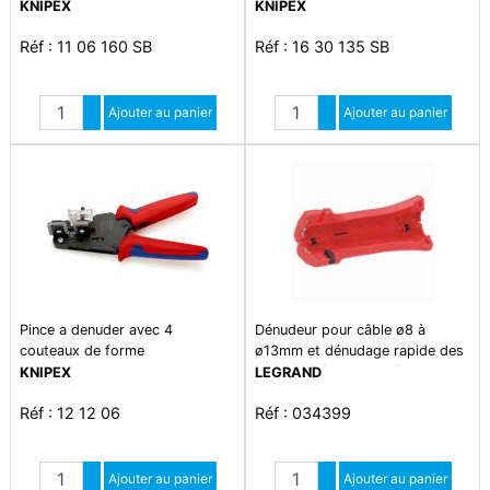
KNIPEX
KNIPEX
Réf : 11 06 160 SB
Réf : 16 30 135 SB
Quantité
Quantité
Augmenter quantité
Ajouter au panier
Augmenter quantité
Ajouter au panier
Diminuer quantité
Diminuer quantité
Pince a denuder avec 4
Dénudeur pour câble ø8 à
couteaux de forme
ø13mm et dénudage rapide des
fils 1,5mm² et 2,5mm²
KNIPEX
LEGRAND
Réf : 12 12 06
Réf : 034399
Quantité
Quantité
Augmenter quantité
Ajouter au panier
Augmenter quantité
Ajouter au panier