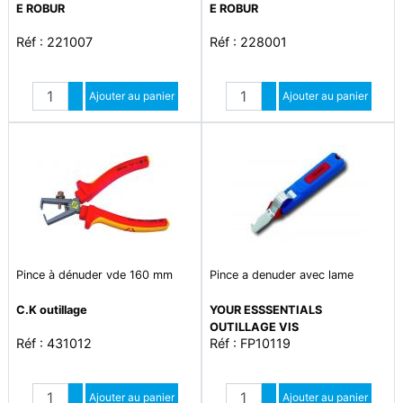
E ROBUR
E ROBUR
Réf : 221007
Réf : 228001
Quantité
Quantité
Augmenter quantité
Ajouter au panier
Augmenter quantité
Ajouter au panier
Diminuer quantité
Diminuer quantité
Pince à dénuder vde 160 mm
Pince a denuder avec lame
C.K outillage
YOUR ESSSENTIALS
OUTILLAGE VIS
Réf : 431012
Réf : FP10119
Quantité
Quantité
Augmenter quantité
Ajouter au panier
Augmenter quantité
Ajouter au panier