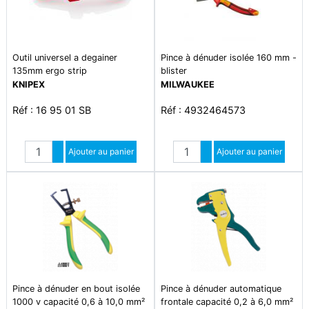
Outil universel a degainer
Pince à dénuder isolée 160 mm -
135mm ergo strip
blister
KNIPEX
MILWAUKEE
Réf : 16 95 01 SB
Réf : 4932464573
Quantité
Quantité
Augmenter quantité
Ajouter au panier
Augmenter quantité
Ajouter au panier
Diminuer quantité
Diminuer quantité
Pince à dénuder en bout isolée
Pince à dénuder automatique
1000 v capacité 0,6 à 10,0 mm²
frontale capacité 0,2 à 6,0 mm²