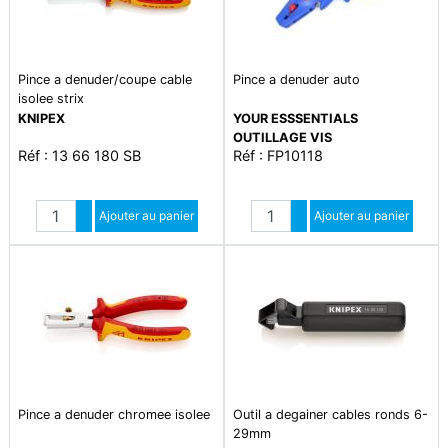
Pince a denuder/coupe cable
Pince a denuder auto
isolee strix
KNIPEX
YOUR ESSSENTIALS
OUTILLAGE VIS
Réf : 13 66 180 SB
Réf : FP10118
Quantité
Quantité
Augmenter quantité
Ajouter au panier
Augmenter quantité
Ajouter au panier
Diminuer quantité
Diminuer quantité
Pince a denuder chromee isolee
Outil a degainer cables ronds 6-
29mm