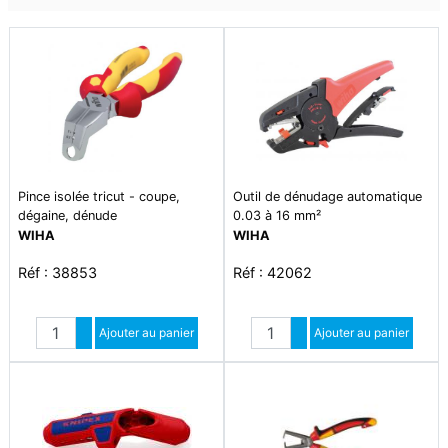
Pince isolée tricut - coupe,
Outil de dénudage automatique
dégaine, dénude
0.03 à 16 mm²
WIHA
WIHA
Réf : 38853
Réf : 42062
Quantité
Quantité
Augmenter quantité
Ajouter au panier
Augmenter quantité
Ajouter au panier
Diminuer quantité
Diminuer quantité