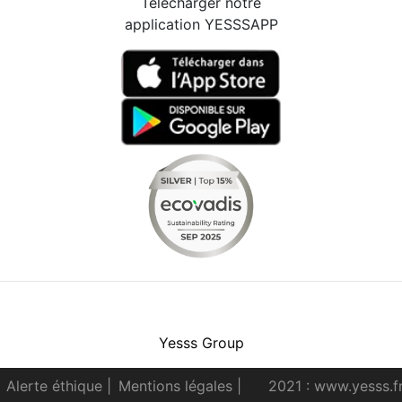
Télécharger notre
application YESSSAPP
Facebook
Instagram
Youtube
LinkedIn
Yesss Group
Alerte éthique
|
Mentions légales
|
2021 : www.yesss.f