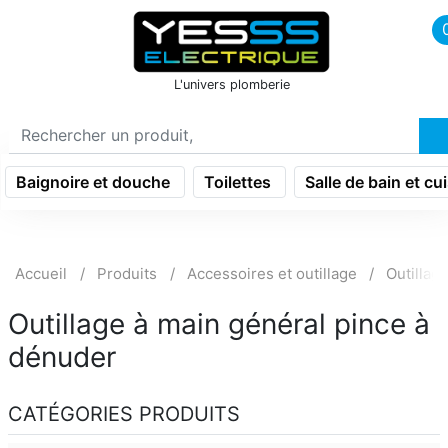
icon menu burger
L'univers plomberie
Baignoire et douche
Toilettes
Salle de bain et cu
Accueil
Produits
Accessoires et outillage
Outillag
Outillage à main général pince à
dénuder
CATÉGORIES PRODUITS