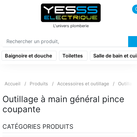
icon menu burger
L'univers plomberie
Baignoire et douche
Toilettes
Salle de bain et cu
Accueil
Produits
Accessoires et outillage
Outillag
Outillage à main général pince
coupante
CATÉGORIES PRODUITS