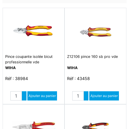
Pince coupante isolée bicut
Z12106 pince 160 sb pro vde
professionnelle vde
WIHA
WIHA
Réf : 38984
Réf : 43458
Quantité
Quantité
Augmenter quantité
Ajouter au panier
Augmenter quantité
Ajouter au panier
Diminuer quantité
Diminuer quantité