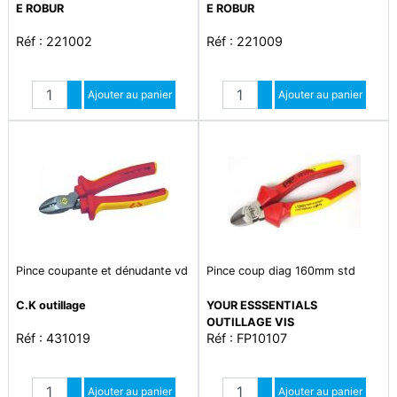
bimatière, acier poli noir.
assure un confort optimal et une
E ROBUR
E ROBUR
capacité de coupe acier 2 mm.
parfaite prise en main. outils en
Réf : 221002
Réf : 221009
longueur 200 mm.
acier allié entièrement trempés.
tranchants de coupe traités par
induction. finition polie noire
Quantité
Quantité
brillante.
Augmenter quantité
Ajouter au panier
Augmenter quantité
Ajouter au panier
Diminuer quantité
Diminuer quantité
Pince coupante et dénudante vd
Pince coup diag 160mm std
C.K outillage
YOUR ESSSENTIALS
OUTILLAGE VIS
Réf : 431019
Réf : FP10107
Quantité
Quantité
Augmenter quantité
Ajouter au panier
Augmenter quantité
Ajouter au panier