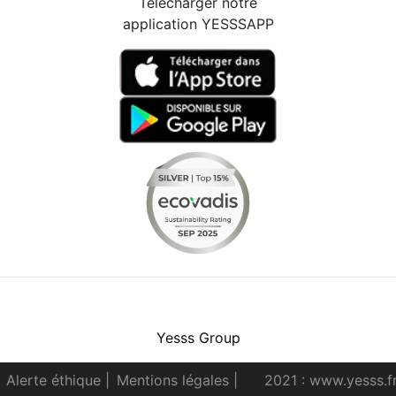
Télécharger notre
application YESSSAPP
Facebook
Instagram
Youtube
LinkedIn
Yesss Group
Alerte éthique
|
Mentions légales
|
2021 : www.yesss.f