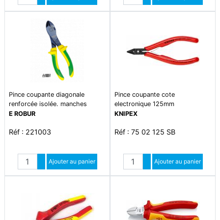
Diminuer quantité
Diminuer quantité
Pince coupante diagonale
Pince coupante cote
renforcée isolée. manches
electronique 125mm
bimatière, acier poli noir.
E ROBUR
KNIPEX
capacité de coupe acier 1,8 mm.
Réf : 221003
Réf : 75 02 125 SB
longueur 180 mm.
Quantité
Quantité
Augmenter quantité
Ajouter au panier
Augmenter quantité
Ajouter au panier
Diminuer quantité
Diminuer quantité