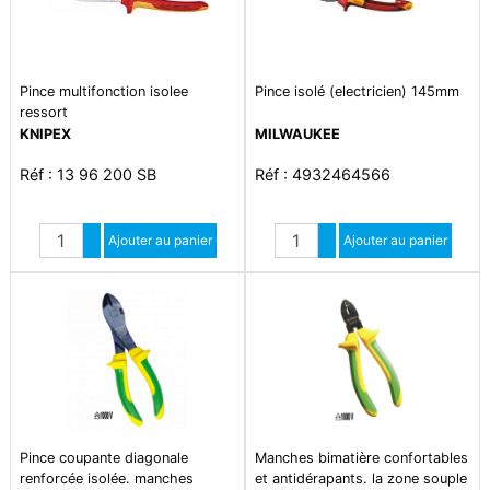
Pince multifonction isolee
Pince isolé (electricien) 145mm
ressort
KNIPEX
MILWAUKEE
Réf : 13 96 200 SB
Réf : 4932464566
Quantité
Quantité
Augmenter quantité
Ajouter au panier
Augmenter quantité
Ajouter au panier
Diminuer quantité
Diminuer quantité
Pince coupante diagonale
Manches bimatière confortables
renforcée isolée. manches
et antidérapants. la zone souple