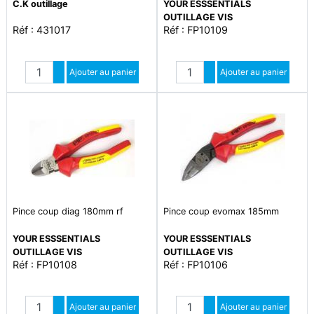
C.K outillage
YOUR ESSSENTIALS
OUTILLAGE VIS
Réf : 431017
Réf : FP10109
Quantité
Quantité
Augmenter quantité
Ajouter au panier
Augmenter quantité
Ajouter au panier
Diminuer quantité
Diminuer quantité
Pince coup diag 180mm rf
Pince coup evomax 185mm
YOUR ESSSENTIALS
YOUR ESSSENTIALS
OUTILLAGE VIS
OUTILLAGE VIS
Réf : FP10108
Réf : FP10106
Quantité
Quantité
Augmenter quantité
Ajouter au panier
Augmenter quantité
Ajouter au panier