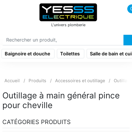
icon menu burger
L'univers plomberie
Baignoire et douche
Toilettes
Salle de bain et cu
Accueil
Produits
Accessoires et outillage
Outillag
Outillage à main général pince
pour cheville
CATÉGORIES PRODUITS