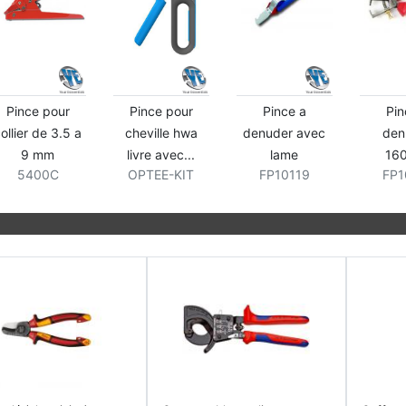
 pour
Pince a
Pince a
Coupe cable
le hwa
denuder avec
denuder
180mm evosha
FP10113
vec...
lame
160mm
-KIT
FP10119
FP10117