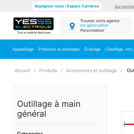
Rejoignez-nous ! Espace Carrières
Qui somme
Trouvez votre agence
me géolocaliser
Personnaliser
Tout le matériel électrique
Appareillage
Protection et enveloppe
Éclairage
Chauffage, vmc, 
Out
Accueil
Produits
Accessoires et outillage
Outillage à main
général
Categories