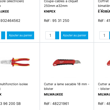
solé (electricien)
Coupe-cables a cliquet
Coffret 
m
250mm ø32mm
bimatièr
100 - 4 
AUKEE
KNIPEX
E ROBU
6,5 x 1
 4932464562
Réf : 95 31 250
Réf : 4
Quantité
Quantité
Augmenter quantité
Ajouter au panier
Augmenter quantité
Ajouter au panier
Diminuer quantité
Diminuer quantité
multifonction isolee
Cutter a lame secable 18 mm -
Cutter 
t
blister
- blister
X
MILWAUKEE
MILWA
 13 96 200 SB
Réf : 48221961
Réf : 