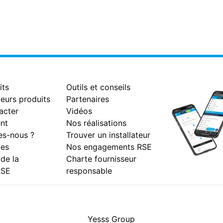
its
Outils et conseils
eurs produits
Partenaires
acter
Vidéos
nt
Nos réalisations
s-nous ?
Trouver un installateur
es
Nos engagements RSE
 de la
Charte fournisseur
RSE
responsable
Facebook
Instagram
Youtube
LinkedIn
Yesss Group