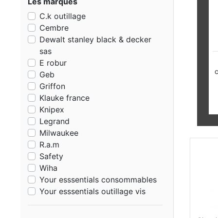
Les marques
C.k outillage
Cembre
Dewalt stanley black & decker
sas
Pince pour
Pince
E robur
collier de 3.5 a
chevil
Geb
9 mm
livre a
Griffon
5400C
OPTEE
Klauke france
Knipex
Legrand
Milwaukee
R.a.m
Safety
Wiha
Your esssentials consommables
Your esssentials outillage vis