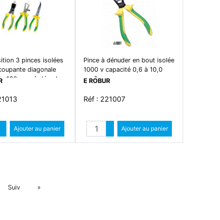
tion 3 pinces isolées
Pince à dénuder en bout isolée
coupante diagonale
1000 v capacité 0,6 à 10,0
ée 180 mm, à dénuder,
mm²
R
E ROBUR
ongs coudés coupante
.
21013
Réf : 221007
Quantité
Quantité
Augmenter quantité
Ajouter au panier
Augmenter quantité
Ajouter au panier
Diminuer quantité
Diminuer quantité
Suiv
Suiv
»