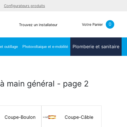
Facebook
Youtube
LinkedIn
Instagra
Configurateurs produits
0
Votre Panier
Trouvez un installateur
Plomberie et sanitaire
t outillage
Photovoltaique et e-mobilité
 à main général - page 2
Coupe-Boulon
Coupe-Câble