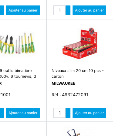
Quantité
Quantité
Augmenter quantité
Ajouter au panier
Augmenter quantité
Ajouter au panier
Diminuer quantité
Diminuer quantité
9 outils bimatière
Niveaux slim 20 cm 10 pcs -
000v. 6 tournevis, 3
carton
R
MILWAUKEE
21001
Réf : 4932472091
Quantité
Quantité
Augmenter quantité
Ajouter au panier
Augmenter quantité
Ajouter au panier
Diminuer quantité
Diminuer quantité