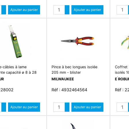
Quantité
Quantité
Augmenter quantité
Ajouter au panier
Augmenter quantité
Ajouter au panier
Diminuer quantité
Diminuer quantité
-câbles à lame
Pince à bec longues isolée
Coffret 
nte capacité ø 8 à 28
205 mm - blister
isolés 1
pinces.
UR
MILWAUKEE
E ROBU
 228002
Réf : 4932464564
Réf : 2
Quantité
Quantité
Augmenter quantité
Ajouter au panier
Augmenter quantité
Ajouter au panier
Diminuer quantité
Diminuer quantité