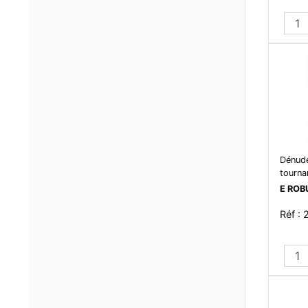
Dénude
tourna
mm
E ROB
Réf :