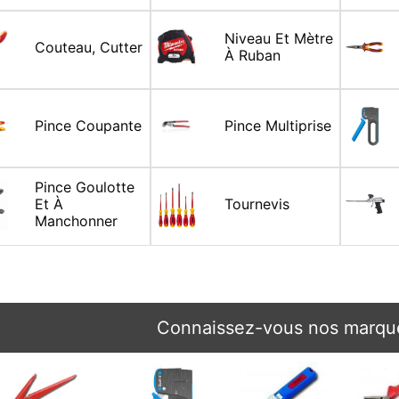
Niveau Et Mètre
Couteau, Cutter
À Ruban
Pince Coupante
Pince Multiprise
Pince Goulotte
Et À
Tournevis
Manchonner
Connaissez-vous nos marque