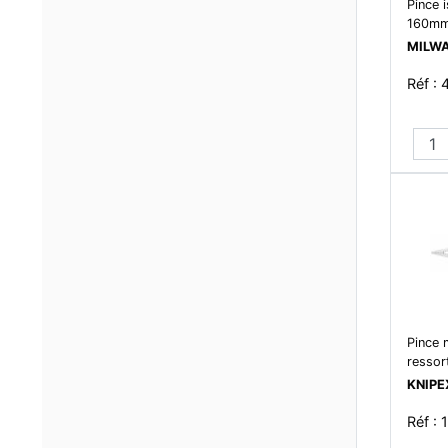
Pince i
160m
MILW
Réf :
Pince 
ressor
KNIPE
Réf :