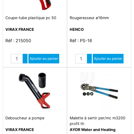
Coupe-tube plastique pc 50
Rougeresseur ø16mm
VIRAX FRANCE
HENCO
Réf : 215050
Réf : PS-16
Quantité
Quantité
Augmenter quantité
Ajouter au panier
Augmenter quantité
Ajouter au panier
Diminuer quantité
Diminuer quantité
Deboucheur a pompe
Malette à sertir per/mc m3200
profil th
VIRAX FRANCE
AYOR Water and Heating