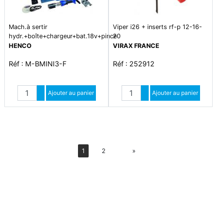
Mach.à sertir
Viper i26 + inserts rf-p 12-16-
hydr.+boîte+chargeur+bat.18v+pince
20
th 16-20-26
HENCO
VIRAX FRANCE
Réf : M-BMINI3-F
Réf : 252912
Quantité
Quantité
Augmenter quantité
Ajouter au panier
Augmenter quantité
Ajouter au panier
Diminuer quantité
Diminuer quantité
Suiv
1
2
»