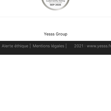
Facebook
Instagram
Youtube
LinkedIn
Yesss Group
Alerte éthique
|
Mentions légales
|
2021 : www.yesss.f