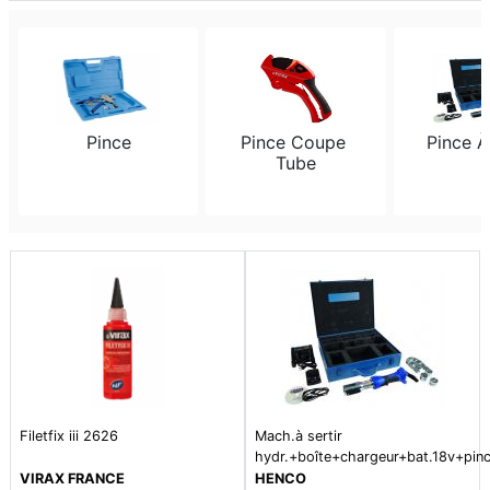
Pince
Pince Coupe 
Pince À
Tube
Filetfix iii 2626
Mach.à sertir
hydr.+boîte+chargeur+bat.18v+pin
16,20,26
VIRAX FRANCE
HENCO