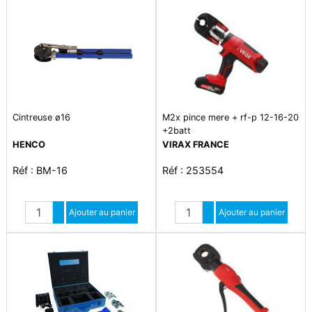
Cintreuse ø16
M2x pince mere + rf-p 12-16-20
+2batt
HENCO
VIRAX FRANCE
Réf : BM-16
Réf : 253554
Quantité
Quantité
Augmenter quantité
Ajouter au panier
Augmenter quantité
Ajouter au panier
Diminuer quantité
Diminuer quantité