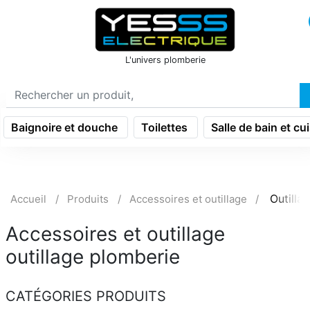
icon menu burger
L'univers plomberie
Baignoire et douche
Toilettes
Salle de bain et cu
Outilla
Accueil
Produits
Accessoires et outillage
Accessoires et outillage
outillage plomberie
CATÉGORIES PRODUITS