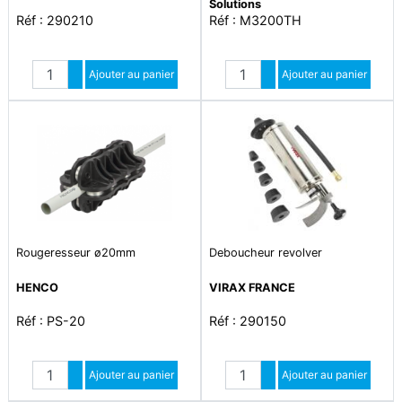
Solutions
Réf : 290210
Réf : M3200TH
Quantité
Quantité
Augmenter quantité
Ajouter au panier
Augmenter quantité
Ajouter au panier
Diminuer quantité
Diminuer quantité
Rougeresseur ø20mm
Deboucheur revolver
HENCO
VIRAX FRANCE
Réf : PS-20
Réf : 290150
Quantité
Quantité
Augmenter quantité
Ajouter au panier
Augmenter quantité
Ajouter au panier
Diminuer quantité
Diminuer quantité