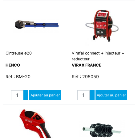
Cintreuse ø20
Virafal connect + injecteur +
reducteur
HENCO
VIRAX FRANCE
Réf : BM-20
Réf : 295059
Quantité
Quantité
Augmenter quantité
Ajouter au panier
Augmenter quantité
Ajouter au panier
Diminuer quantité
Diminuer quantité