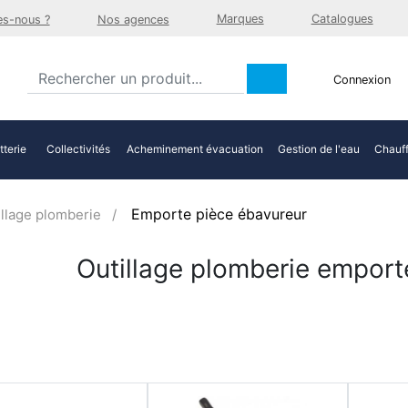
Marques
Catalogues
s-nous ?
Nos agences
Connexion
tterie
Collectivités
Acheminement évacuation
Gestion de l'eau
Chauff
Emporte pièce ébavureur
illage plomberie
Outillage plomberie emport