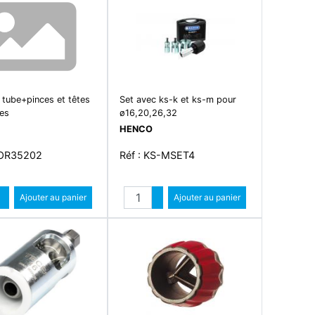
 tube+pinces et têtes
Set avec ks-k et ks-m pour
es
ø16,20,26,32
HENCO
COR35202
Réf : KS-MSET4
Quantité
Quantité
Augmenter quantité
Ajouter au panier
Augmenter quantité
Ajouter au panier
Diminuer quantité
Diminuer quantité