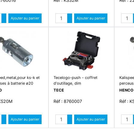
 8760016
Réf : KS32M
Réf : 2
Quantité
Quantité
Augmenter quantité
Ajouter au panier
Augmenter quantité
Ajouter au panier
Diminuer quantité
Diminuer quantité
eed,metal,pour ks-k et
Tecelogo-push - coffret
Kalispe
ses à batterie ø20
d'outillage, dim
perceus
O
TECE
HENCO
 KS20M
Réf : 8760007
Réf : 
Quantité
Quantité
Augmenter quantité
Ajouter au panier
Augmenter quantité
Ajouter au panier
Diminuer quantité
Diminuer quantité