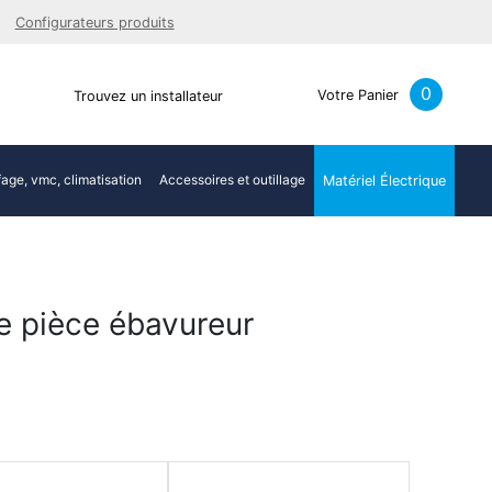
Facebook
Youtube
LinkedIn
Instagra
Configurateurs produits
0
Votre Panier
Trouvez un installateur
age, vmc, climatisation
Accessoires et outillage
Matériel Électrique
e pièce ébavureur