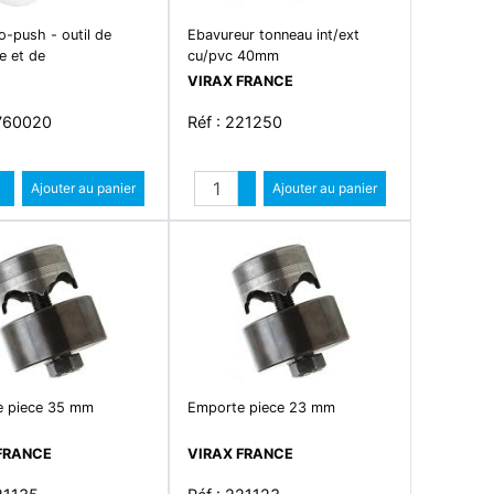
o-push - outil de
Ebavureur tonneau int/ext
e et de
cu/pvc 40mm
VIRAX FRANCE
8760020
Réf : 221250
Quantité
Quantité
Augmenter quantité
Ajouter au panier
Augmenter quantité
Ajouter au panier
Diminuer quantité
Diminuer quantité
 piece 35 mm
Emporte piece 23 mm
FRANCE
VIRAX FRANCE