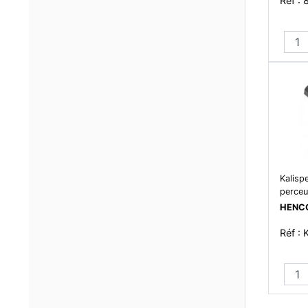
Réf :
Kalisp
perceu
HENC
Réf :