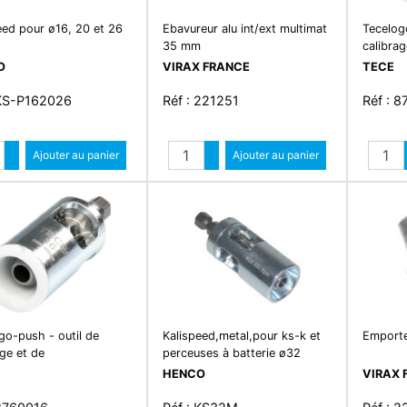
eed pour ø16, 20 et 26
Ebavureur alu int/ext multimat
Tecelog
35 mm
calibrag
O
VIRAX FRANCE
TECE
 KS-P162026
Réf : 221251
Réf : 
Quantité
Quantité
Augmenter quantité
Ajouter au panier
Augmenter quantité
Ajouter au panier
Diminuer quantité
Diminuer quantité
go-push - outil de
Kalispeed,metal,pour ks-k et
Emporte
age et de
perceuses à batterie ø32
HENCO
VIRAX 