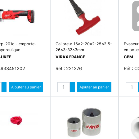
p-201c - emporte-
Calibreur 16x2-20x2-25x2,5-
Evaseur
hydraulique
26x3-32x3mm
en pouc
AUKEE
VIRAX FRANCE
CBM
 4933451202
Réf : 221276
Réf : 
Quantité
Quantité
Augmenter quantité
Ajouter au panier
Augmenter quantité
Ajouter au panier
Diminuer quantité
Diminuer quantité