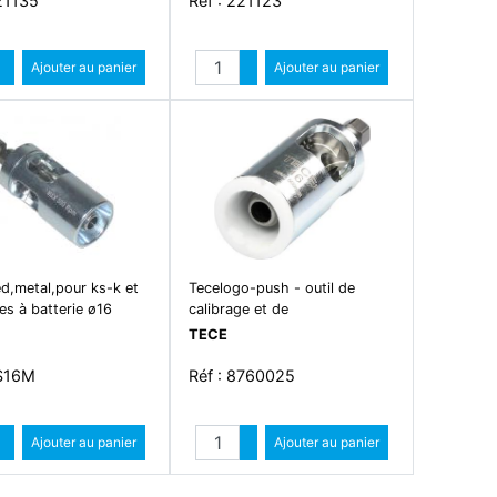
21135
Réf : 221123
Quantité
Quantité
Augmenter quantité
Ajouter au panier
Augmenter quantité
Ajouter au panier
Diminuer quantité
Diminuer quantité
ed,metal,pour ks-k et
Tecelogo-push - outil de
es à batterie ø16
calibrage et de
TECE
KS16M
Réf : 8760025
Quantité
Quantité
Augmenter quantité
Ajouter au panier
Augmenter quantité
Ajouter au panier
Diminuer quantité
Diminuer quantité