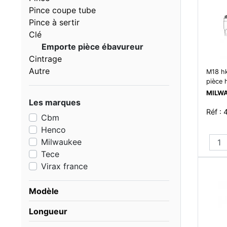
Pince coupe tube
Pince à sertir
Clé
Emporte pièce ébavureur
Cintrage
Autre
M18 hk
pièce 
MILW
Les marques
Réf :
Cbm
Henco
Milwaukee
Tece
Virax france
Modèle
Longueur