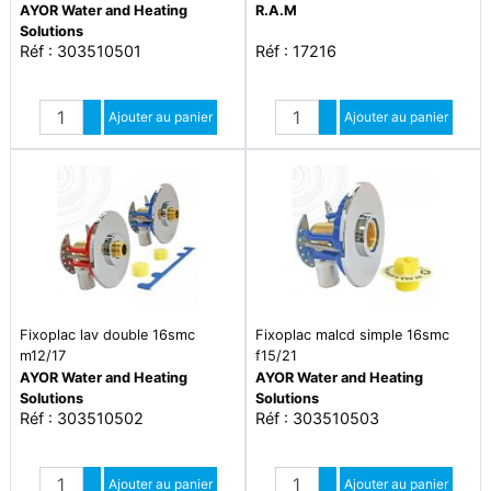
AYOR Water and Heating
R.A.M
Solutions
Réf : 303510501
Réf : 17216
Quantité
Quantité
Augmenter quantité
Ajouter au panier
Augmenter quantité
Ajouter au panier
Diminuer quantité
Diminuer quantité
Fixoplac lav double 16smc
Fixoplac malcd simple 16smc
m12/17
f15/21
AYOR Water and Heating
AYOR Water and Heating
Solutions
Solutions
Réf : 303510502
Réf : 303510503
Quantité
Quantité
Augmenter quantité
Ajouter au panier
Augmenter quantité
Ajouter au panier