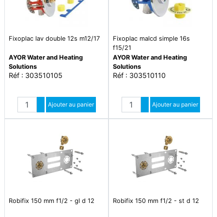
Fixoplac lav double 12s m12/17
Fixoplac malcd simple 16s
f15/21
AYOR Water and Heating
AYOR Water and Heating
Solutions
Solutions
Réf : 303510105
Réf : 303510110
Quantité
Quantité
Augmenter quantité
Ajouter au panier
Augmenter quantité
Ajouter au panier
Diminuer quantité
Diminuer quantité
Robifix 150 mm f1/2 - gl d 12
Robifix 150 mm f1/2 - st d 12