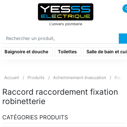
icon menu burger
L'univers plomberie
Baignoire et douche
Toilettes
Salle de bain et cu
Accueil
Produits
Acheminement évacuation
Racco
Raccord raccordement fixation
robinetterie
CATÉGORIES PRODUITS