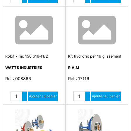
Diminuer quantité
Diminuer quantité
Robifix mc 150 ø16-f1/2
Kit hydrofix per 16 glissement
WATTS INDUSTRIES
R.A.M
Réf : 008866
Réf : 17116
Quantité
Quantité
Augmenter quantité
Ajouter au panier
Augmenter quantité
Ajouter au panier
Diminuer quantité
Diminuer quantité