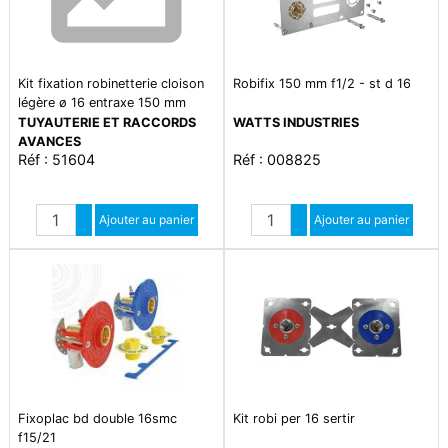
Kit fixation robinetterie cloison
Robifix 150 mm f1/2 - st d 16
légère ø 16 entraxe 150 mm
TUYAUTERIE ET RACCORDS
WATTS INDUSTRIES
AVANCES
Réf : 51604
Réf : 008825
Quantité
Quantité
Augmenter quantité
Ajouter au panier
Augmenter quantité
Ajouter au panier
Diminuer quantité
Diminuer quantité
Fixoplac bd double 16smc
Kit robi per 16 sertir
f15/21