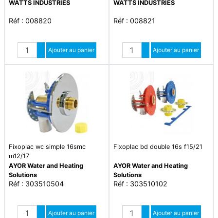
WATTS INDUSTRIES
WATTS INDUSTRIES
Réf : 008820
Réf : 008821
Quantité
Quantité
Augmenter quantité
Ajouter au panier
Augmenter quantité
Ajouter au panier
Diminuer quantité
Diminuer quantité
Fixoplac wc simple 16smc
Fixoplac bd double 16s f15/21
m12/17
AYOR Water and Heating
AYOR Water and Heating
Solutions
Solutions
Réf : 303510504
Réf : 303510102
Quantité
Quantité
Augmenter quantité
Ajouter au panier
Augmenter quantité
Ajouter au panier