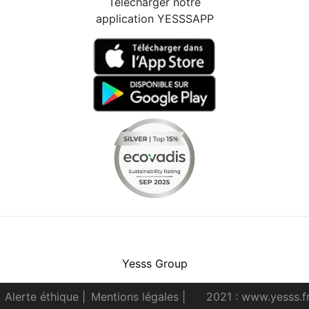
Télécharger notre
application YESSSAPP
Facebook
Instagram
Youtube
LinkedIn
Yesss Group
Alerte éthique
|
Mentions légales
|
2021 : www.yesss.f