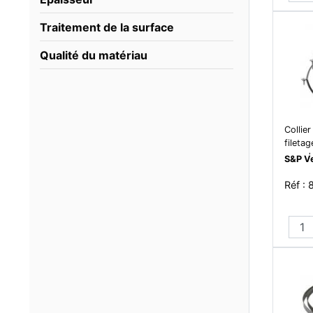
Traitement de la surface
Qualité du matériau
Collie
fileta
mm, d
S&P Ve
isole
Réf :