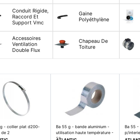
Conduit Rigide,
Gaine
Raccord Et
Polyéthylène
Support Vmc
Accessoires
Chapeau De
Ventilation
Toiture
Double Flux
g - collier plat d200-
Ba 55 g - bande aluminium -
Ba 55 -
 de 2
utilisation haute température -
p/inter
50m
NTIC
ATLANTIC
ATLAN