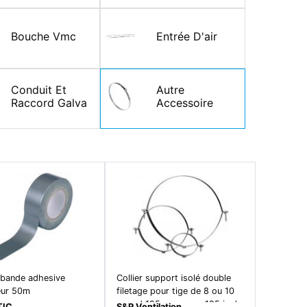
Bouche Vmc
Entrée D'air
Conduit Et
Autre
Raccord Galva
Accessoire
 bande adhesive
Collier support isolé double
ieur 50m
filetage pour tige de 8 ou 10
mm, d 125 mm - csu 125 isole
TIC
S&P Ventilation