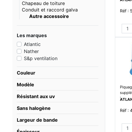
Chapeau de toiture
Conduit et raccord galva
Réf :
Autre accessoire
Les marques
Atlantic
Nather
S&p ventilation
Couleur
Modèle
Piquag
supplé
Résistant aux uv
hygro
ATLA
Sans halogène
Réf :
Largeur de bande
Épaisseur