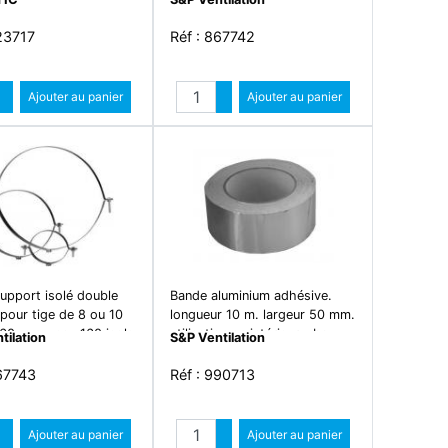
23717
Réf : 867742
Quantité
Quantité
Augmenter quantité
Ajouter au panier
Augmenter quantité
Ajouter au panier
Diminuer quantité
Diminuer quantité
support isolé double
Bande aluminium adhésive.
 pour tige de 8 ou 10
longueur 10 m. largeur 50 mm.
60 mm - csu 160 isole
utilisation en intérieur - ba-
tilation
S&P Ventilation
50/10
867743
Réf : 990713
Quantité
Quantité
Augmenter quantité
Ajouter au panier
Augmenter quantité
Ajouter au panier