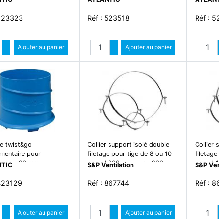
 523323
Réf : 523518
Réf : 5
Quantité
Quantité
Augmenter quantité
Ajouter au panier
Augmenter quantité
Ajouter au panier
Diminuer quantité
Diminuer quantité
e twist&go
Collier support isolé double
Collier 
mentaire pour
filetage pour tige de 8 ou 10
filetage
cosy - 80 mm
mm, d 200 mm - csu 200
mm, d 1
NTIC
S&P Ventilation
S&P Ven
isole
 423129
Réf : 867744
Réf : 
Quantité
Quantité
Augmenter quantité
Ajouter au panier
Augmenter quantité
Ajouter au panier