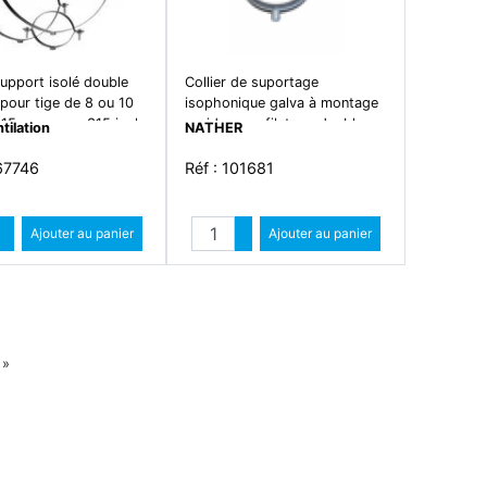
support isolé double
Collier de suportage
 pour tige de 8 ou 10
isophonique galva à montage
15 mm - csu 315 isole
rapide avec filetage double
tilation
NATHER
m8/m10 d=80mm
867746
Réf : 101681
Quantité
Quantité
Augmenter quantité
Ajouter au panier
Augmenter quantité
Ajouter au panier
Diminuer quantité
Diminuer quantité
Suiv
»