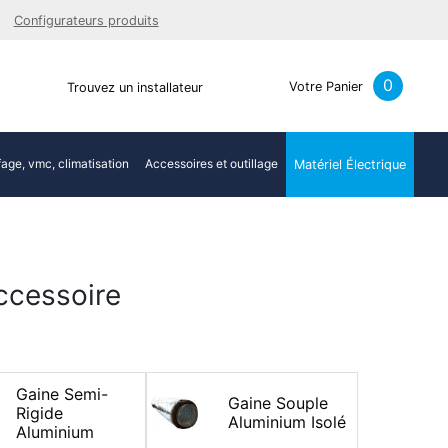
Facebook
Youtube
LinkedIn
Instagra
Configurateurs produits
0
Votre Panier
Trouvez un installateur
age, vmc, climatisation
Accessoires et outillage
Matériel Électrique
ccessoire
Gaine Semi-
Gaine Souple
Rigide
Aluminium Isolé
Aluminium