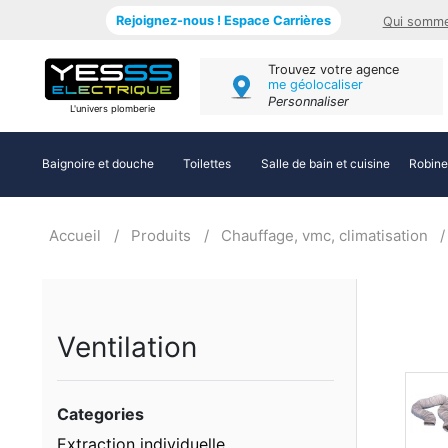
Rejoignez-nous ! Espace Carrières
Qui somme
Trouvez votre agence
me géolocaliser
Personnaliser
L'univers plomberie
Baignoire et douche
Toilettes
Salle de bain et cuisine
Robine
Accueil
Produits
Chauffage, vmc, climatisation
Ventilation
Categories
Extraction individuelle