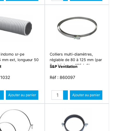
Diminuer quantité
Diminuer quantité
 indomo sr-pe
Colliers multi-diamètres,
 mm ext, longueur 50
réglable de 80 à 125 mm (par
2 unités) - cx-125 (x2)
R
S&P Ventilation
71032
Réf : 860097
Quantité
Quantité
Augmenter quantité
Ajouter au panier
Augmenter quantité
Ajouter au panier
Diminuer quantité
Diminuer quantité