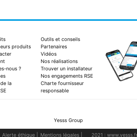
its
Outils et conseils
eurs produits
Partenaires
acter
Vidéos
nt
Nos réalisations
s-nous ?
Trouver un installateur
es
Nos engagements RSE
 de la
Charte fournisseur
RSE
responsable
Facebook
Instagram
Youtube
LinkedIn
Yesss Group
Alerte éthique
|
Mentions légales
|
2021 : www.yesss.f