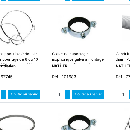
Diminuer quantité
Diminuer quantité
r support isolé double
Collier de suportage
Conduit
ge pour tige de 8 ou 10
isophonique galva à montage
diam=75
 250 mm - csu 250
rapide avec filetage double
m
ntilation
NATHER
NATHE
m8/m10 d=125mm
 867745
Réf : 101683
Réf : 7
Quantité
Quantité
Augmenter quantité
Ajouter au panier
Augmenter quantité
Ajouter au panier
Diminuer quantité
Diminuer quantité