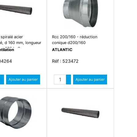
spiralé acier
Rcc 200/160 - réduction
sé, d 160 mm, longueur
conique d200/160
ms 160 lg 3m
tilation
ATLANTIC
904264
Réf : 523472
Quantité
Quantité
Augmenter quantité
Ajouter au panier
Augmenter quantité
Ajouter au panier
Diminuer quantité
Diminuer quantité