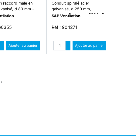
 raccord mâle en
Conduit spiralé acier
alvanisé, d 80 mm -
galvanisé, d 250 mm,
longueur 3 m - cms 250 lg 3m
tilation
S&P Ventilation
860355
Réf : 904271
Quantité
Quantité
Augmenter quantité
Ajouter au panier
Augmenter quantité
Ajouter au panier
Diminuer quantité
Diminuer quantité
Suiv
»