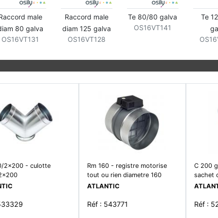
Raccord male
Raccord male
Te 80/80 galva
Te 1
OS16VT141
diam 80 galva
diam 125 galva
ga
OS16VT131
OS16VT128
OS16
/2x200 - culotte
Rm 160 - registre motorise
C 200 g 
2x200
tout ou rien diametre 160
sachet 
NTIC
ATLANTIC
ATLAN
 533329
Réf : 543771
Réf : 