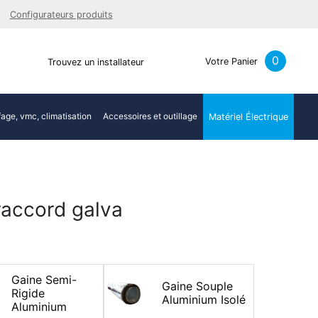
Facebook
Youtube
LinkedIn
Instagra
Configurateurs produits
0
Votre Panier
Trouvez un installateur
age, vmc, climatisation
Accessoires et outillage
Matériel Électrique
raccord galva
Gaine Semi-
Gaine Souple
Rigide
Aluminium Isolé
Aluminium