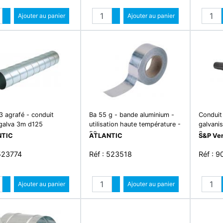
Quantité
Quantité
Augmenter quantité
Ajouter au panier
Augmenter quantité
Ajouter au panier
Diminuer quantité
Diminuer quantité
3 agrafé - conduit
Ba 55 g - bande aluminium -
Conduit 
 galva 3m d125
utilisation haute température -
galvani
50m
3 m - c
NTIC
ATLANTIC
S&P Ven
 523774
Réf : 523518
Réf : 
Quantité
Quantité
Augmenter quantité
Ajouter au panier
Augmenter quantité
Ajouter au panier
Diminuer quantité
Diminuer quantité