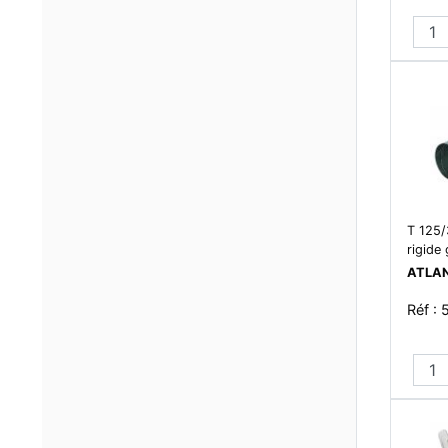
T 125/
rigide
ATLA
Réf :