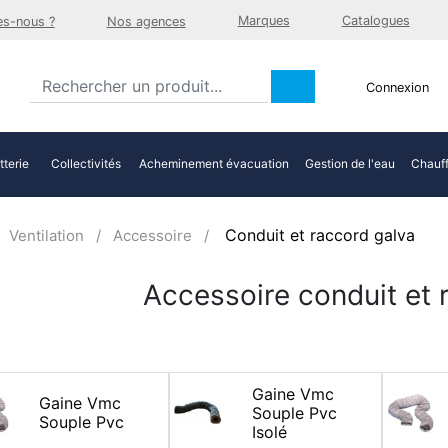
Marques
Catalogues
s-nous ?
Nos agences
Connexion
tterie
Collectivités
Acheminement évacuation
Gestion de l'eau
Chauff
Conduit et raccord galva
Ventilation
Accessoire
Accessoire conduit et 
Gaine Vmc
Gaine Vmc
Souple Pvc
Souple Pvc
Isolé