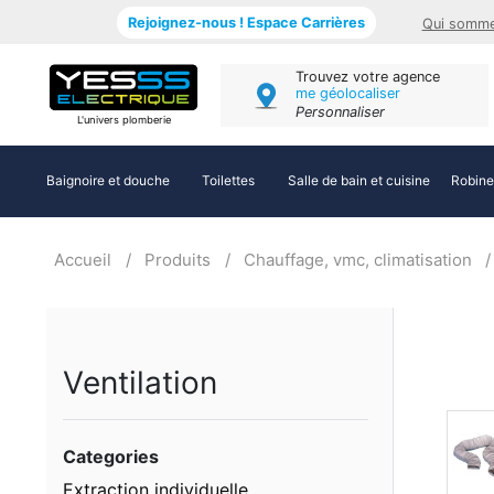
Rejoignez-nous ! Espace Carrières
Qui somme
Trouvez votre agence
me géolocaliser
Personnaliser
L'univers plomberie
Baignoire et douche
Toilettes
Salle de bain et cuisine
Robine
Accueil
Produits
Chauffage, vmc, climatisation
Ventilation
Categories
Extraction individuelle