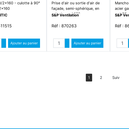
/2x160 - culotte à 90°
Prise d'air ou sortie d'air de
Manchon
2x160
façade, semi-sphérique, en
acier g
acier inox, d 160 mm - paqs
mrt 80
NTIC
S&P Ventilation
S&P Ven
160 inox
511515
Réf : 870263
Réf : 
Quantité
Quantité
Augmenter quantité
Ajouter au panier
Augmenter quantité
Ajouter au panier
Diminuer quantité
Diminuer quantité
1
2
Suiv