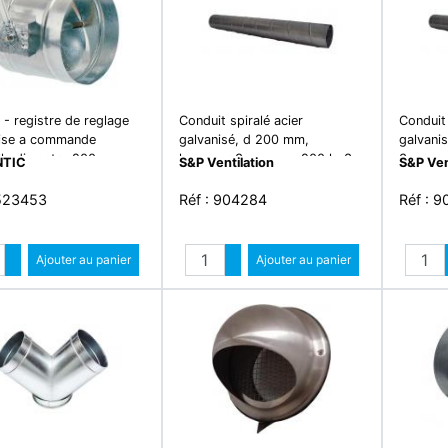
 - registre de reglage
Conduit spiralé acier
Conduit 
ise a commande
galvanisé, d 200 mm,
galvani
le diametre 200
longueur 3 m - cms 200 lg 3m
3 m - c
NTIC
S&P Ventilation
S&P Ven
 523453
Réf : 904284
Réf : 
Quantité
Quantité
Augmenter quantité
Ajouter au panier
Augmenter quantité
Ajouter au panier
Diminuer quantité
Diminuer quantité