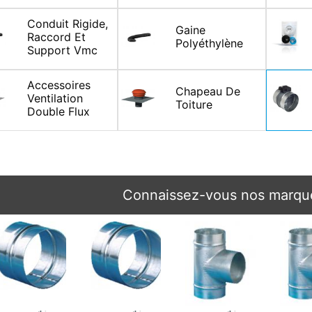
Conduit Rigide,
Gaine
Raccord Et
Polyéthylène
Support Vmc
Accessoires
Chapeau De
Ventilation
Toiture
Double Flux
Connaissez-vous nos marque