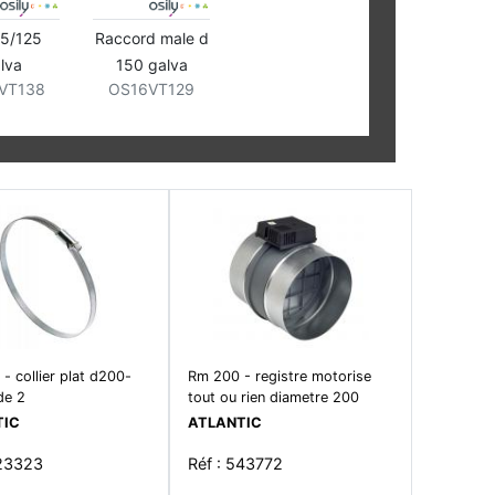
25/125
Raccord male d
lva
150 galva
VT138
OS16VT129
- collier plat d200-
Rm 200 - registre motorise
de 2
tout ou rien diametre 200
TIC
ATLANTIC
523323
Réf : 543772