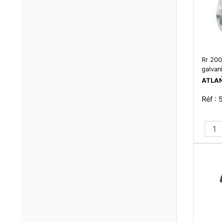
Rr 200
galvan
manuel
ATLA
Réf :