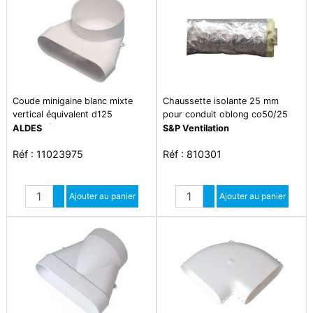
Coude minigaine blanc mixte
Chaussette isolante 25 mm
vertical équivalent d125
pour conduit oblong co50/25
(60x200), conduits et
longueur 10 metres - isol 50/10
ALDES
S&P Ventilation
accessoires rigides plastique
ml
Réf : 11023975
Réf : 810301
pour intégration facile en faux-
plafond et derrière parois fines
grâce à leur faible
Quantité
Quantité
encombrement
Augmenter quantité
Ajouter au panier
Augmenter quantité
Ajouter au panier
Diminuer quantité
Diminuer quantité