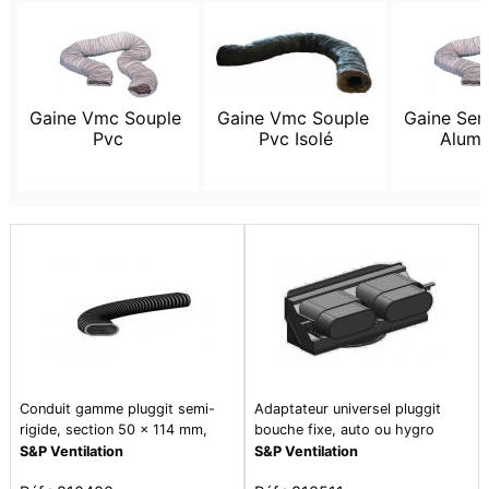
Gaine Vmc Souple 
Gaine Vmc Souple 
Gaine Semi
Pvc
Pvc Isolé
Alumi
Conduit gamme pluggit semi-
Adaptateur universel pluggit
rigide, section 50 x 114 mm,
bouche fixe, auto ou hygro
bobine de 25 m - co50/25
diam. 80, 100 et 125 mm. - abm
S&P Ventilation
S&P Ventilation
50