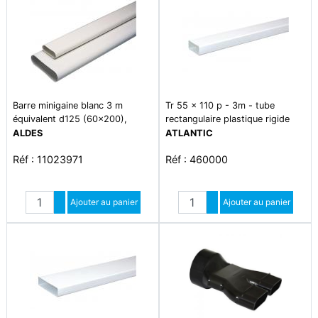
Barre minigaine blanc 3 m
Tr 55 x 110 p - 3m - tube
équivalent d125 (60x200),
rectangulaire plastique rigide
conduits et accessoires rigides
section 55 x 110
ALDES
ATLANTIC
plastique pour intégration facile
Réf : 11023971
Réf : 460000
en faux-plafond et derrière
parois fines grâce à leur faible
encombrement
Quantité
Quantité
Augmenter quantité
Ajouter au panier
Augmenter quantité
Ajouter au panier
Diminuer quantité
Diminuer quantité