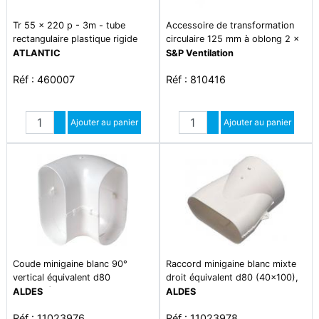
Tr 55 x 220 p - 3m - tube
Accessoire de transformation
rectangulaire plastique rigide
circulaire 125 mm à oblong 2 x
section 55 x 220
50 x 114 mm - acr 50/125
ATLANTIC
S&P Ventilation
Réf : 460007
Réf : 810416
Quantité
Quantité
Augmenter quantité
Ajouter au panier
Augmenter quantité
Ajouter au panier
Diminuer quantité
Diminuer quantité
Coude minigaine blanc 90°
Raccord minigaine blanc mixte
vertical équivalent d80
droit équivalent d80 (40x100),
(40x100), conduits et
conduits et accessoires rigides
ALDES
ALDES
accessoires rigides plastique
plastique pour intégration facile
Réf : 11023976
Réf : 11023978
pour intégration facile en faux-
en faux-plafond et derrière