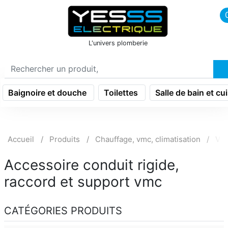
icon menu burger
L'univers plomberie
Baignoire et douche
Toilettes
Salle de bain et cu
Accueil
Produits
Chauffage, vmc, climatisation
Ven
Accessoire conduit rigide,
raccord et support vmc
CATÉGORIES PRODUITS