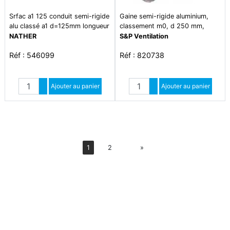
Srfac a1 125 conduit semi-rigide
Gaine semi-rigide aluminium,
alu classé a1 d=125mm longueur
classement m0, d 250 mm,
= 3000mm
longueur 3 m - ga 250
NATHER
S&P Ventilation
Réf : 546099
Réf : 820738
Quantité
Quantité
Augmenter quantité
Ajouter au panier
Augmenter quantité
Ajouter au panier
Diminuer quantité
Diminuer quantité
Suiv
1
2
»