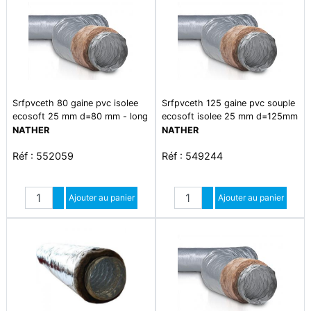
Srfpvceth 80 gaine pvc isolee
Srfpvceth 125 gaine pvc souple
ecosoft 25 mm d=80 mm - long
ecosoft isolee 25 mm d=125mm
10m-carton
-filet 6m
NATHER
NATHER
Réf : 552059
Réf : 549244
Quantité
Quantité
Augmenter quantité
Ajouter au panier
Augmenter quantité
Ajouter au panier
Diminuer quantité
Diminuer quantité