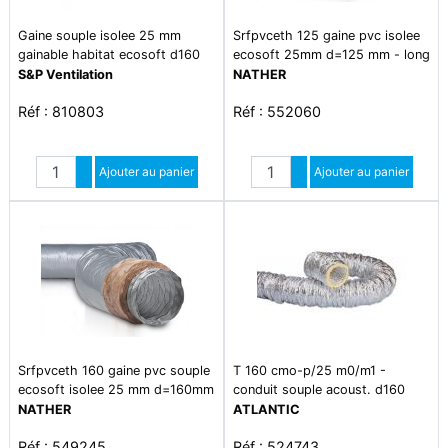
Gaine souple isolee 25 mm
Srfpvceth 125 gaine pvc isolee
gainable habitat ecosoft d160
ecosoft 25mm d=125 mm - long
longueur 10m - gsi gh ecosoft
10m-carton
S&P Ventilation
NATHER
160 l10m
Réf : 810803
Réf : 552060
Quantité
Quantité
Augmenter quantité
Ajouter au panier
Augmenter quantité
Ajouter au panier
Diminuer quantité
Diminuer quantité
Srfpvceth 160 gaine pvc souple
T 160 cmo-p/25 m0/m1 -
ecosoft isolee 25 mm d=160mm
conduit souple acoust. d160
-filet 6m
ep25 - tenue feu m0/m1
NATHER
ATLANTIC
Réf : 549245
Réf : 524743