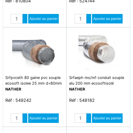
Réf : 810804
Réf : 524744
Quantité
Quantité
Augmenter quantité
Ajouter au panier
Augmenter quantité
Ajouter au panier
Diminuer quantité
Diminuer quantité
Srfpvceth 80 gaine pvc souple
Srfaeph mo/m1 conduit souple
ecosoft isolee 25 mm d=80mm
alu 200 mm ecosoftisolé
-filet 6m
phonique 25 mm classé m0m1
NATHER
NATHER
d=200mm longueur=10000mm
Réf : 549242
Réf : 548182
Quantité
Quantité
Augmenter quantité
Ajouter au panier
Augmenter quantité
Ajouter au panier
Diminuer quantité
Diminuer quantité