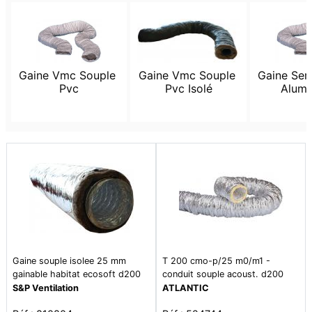
Gaine Vmc Souple 
Gaine Vmc Souple 
Gaine Semi
Pvc
Pvc Isolé
Alumi
Gaine souple isolee 25 mm
T 200 cmo-p/25 m0/m1 -
gainable habitat ecosoft d200
conduit souple acoust. d200
longueur 10m - gsi gh ecosoft
ep25 - tenue feu m0/m1
S&P Ventilation
ATLANTIC
200 l10m