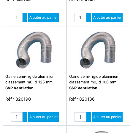
Quantité
Quantité
Augmenter quantité
Ajouter au panier
Augmenter quantité
Ajouter au panier
Diminuer quantité
Diminuer quantité
Gaine semi-rigide aluminium,
Gaine semi-rigide aluminium,
classement m0, d 125 mm,
classement m0, d 100 mm,
longueur 3 m - ga 125
longueur 3 m - ga 100
S&P Ventilation
S&P Ventilation
Réf : 820190
Réf : 820186
Quantité
Quantité
Augmenter quantité
Ajouter au panier
Augmenter quantité
Ajouter au panier
Diminuer quantité
Diminuer quantité