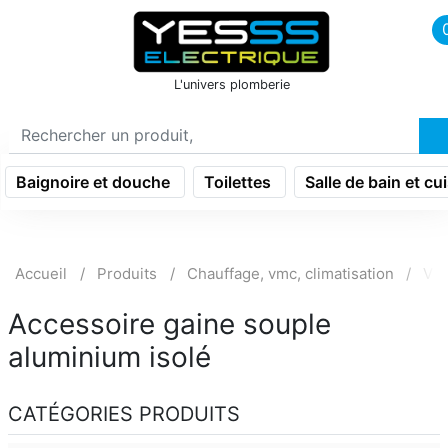
icon menu burger
L'univers plomberie
Baignoire et douche
Toilettes
Salle de bain et cu
Accueil
Produits
Chauffage, vmc, climatisation
Ven
Accessoire gaine souple
aluminium isolé
CATÉGORIES PRODUITS