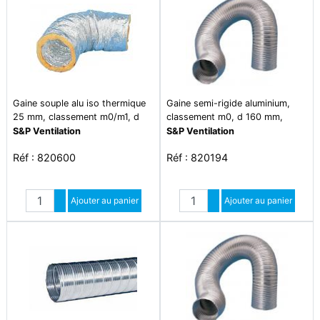
Gaine souple alu iso thermique
Gaine semi-rigide aluminium,
25 mm, classement m0/m1, d
classement m0, d 160 mm,
200 mm, longueur 10 m - gsi
longueur 3 m - ga 160
S&P Ventilation
S&P Ventilation
200/10m
Réf : 820600
Réf : 820194
Quantité
Quantité
Augmenter quantité
Ajouter au panier
Augmenter quantité
Ajouter au panier
Diminuer quantité
Diminuer quantité