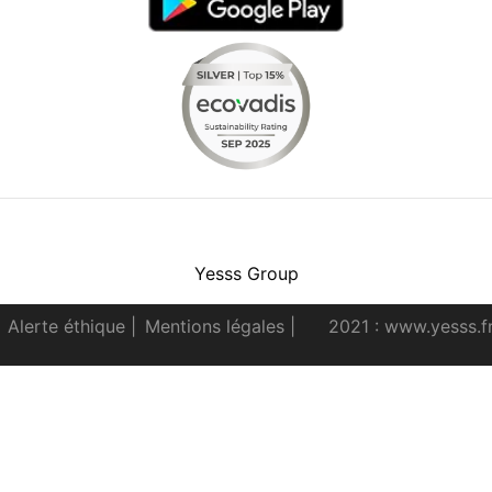
Facebook
Instagram
Youtube
LinkedIn
Yesss Group
Alerte éthique
|
Mentions légales
|
2021 : www.yesss.f