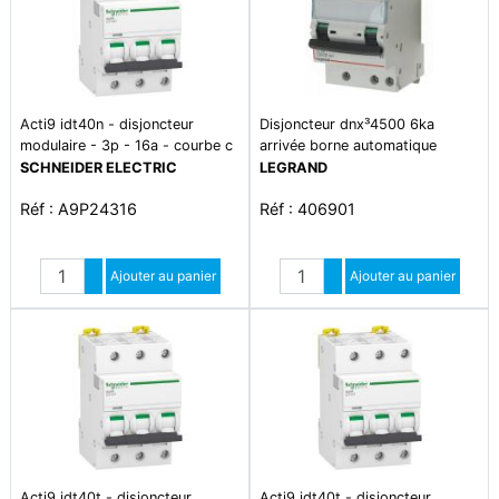
Acti9 idt40n - disjoncteur
Disjoncteur dnx³4500 6ka
modulaire - 3p - 16a - courbe c
arrivée borne automatique
- 6000a/10ka
sortie borne à vis - tripolaire
SCHNEIDER ELECTRIC
LEGRAND
400v~ 16a courbe c - 1 module
Réf : A9P24316
Réf : 406901
Quantité
Quantité
Augmenter quantité
Ajouter au panier
Augmenter quantité
Ajouter au panier
Diminuer quantité
Diminuer quantité
Acti9 idt40t - disjoncteur
Acti9 idt40t - disjoncteur