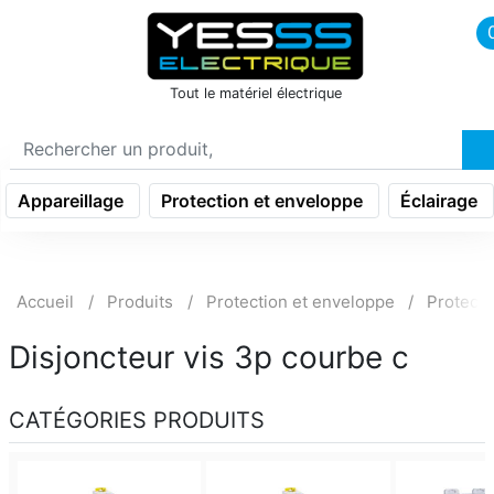
icon menu burger
Tout le matériel électrique
Appareillage
Protection et enveloppe
Éclairage
Accueil
Produits
Protection et enveloppe
Protectio
Disjoncteur vis 3p courbe c
CATÉGORIES PRODUITS