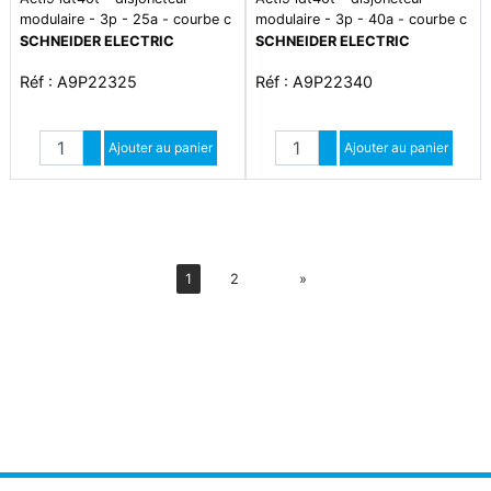
modulaire - 3p - 25a - courbe c
modulaire - 3p - 40a - courbe c
- 4500a/6ka
- 4500a/6ka
SCHNEIDER ELECTRIC
SCHNEIDER ELECTRIC
Réf : A9P22325
Réf : A9P22340
Quantité
Quantité
Augmenter quantité
Ajouter au panier
Augmenter quantité
Ajouter au panier
Diminuer quantité
Diminuer quantité
Suiv
1
2
»