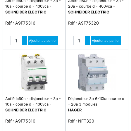
Acti9 ic60n - disjoncteur - 3p -
Acti9 ic60n - disjoncteur - 3p -
16a - courbe d - 400vca -
20a - courbe d - 400vca -
6000a/10ka
6000a/10ka
SCHNEIDER ELECTRIC
SCHNEIDER ELECTRIC
Réf : A9F75316
Réf : A9F75320
Quantité
Quantité
Augmenter quantité
Ajouter au panier
Augmenter quantité
Ajouter au panier
Diminuer quantité
Diminuer quantité
Acti9 ic60n - disjoncteur - 3p -
Disjoncteur 3p 6-10ka courbe c
10a - courbe d - 400vca -
- 20a 3 modules
6000a/10ka
SCHNEIDER ELECTRIC
HAGER
Réf : A9F75310
Réf : NFT320