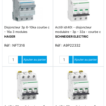
Disjoncteur 3p 6-10ka courbe c
Acti9 idt40t - disjoncteur
- 16a 3 modules
modulaire - 3p - 32a - courbe c
- 4500a/6ka
HAGER
SCHNEIDER ELECTRIC
Réf : NFT316
Réf : A9P22332
Quantité
Quantité
Augmenter quantité
Ajouter au panier
Augmenter quantité
Ajouter au panier
Diminuer quantité
Diminuer quantité