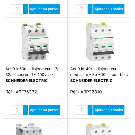
Quantité
Quantité
Augmenter quantité
Ajouter au panier
Augmenter quantité
Ajouter au panier
Diminuer quantité
Diminuer quantité
Acti9 ic60n - disjoncteur - 3p -
Acti9 idt40t - disjoncteur
32a - courbe d - 400vca -
modulaire - 3p - 10a - courbe c
6000a/10ka
- 4500a/6ka
SCHNEIDER ELECTRIC
SCHNEIDER ELECTRIC
Réf : A9F75332
Réf : A9P22310
Quantité
Quantité
Augmenter quantité
Ajouter au panier
Augmenter quantité
Ajouter au panier
Diminuer quantité
Diminuer quantité