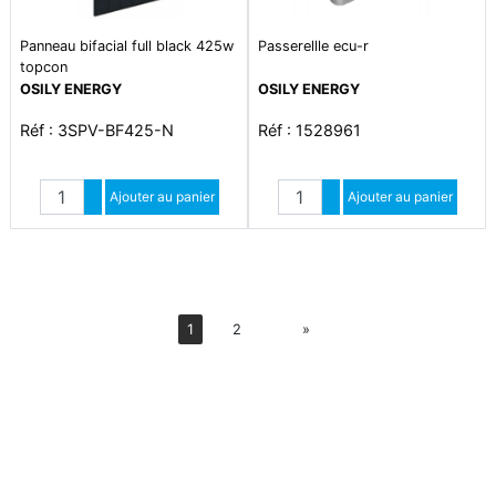
Panneau bifacial full black 425w
Passerellle ecu-r
topcon
OSILY ENERGY
OSILY ENERGY
Réf : 3SPV-BF425-N
Réf : 1528961
Quantité
Quantité
Augmenter quantité
Ajouter au panier
Augmenter quantité
Ajouter au panier
Diminuer quantité
Diminuer quantité
Suiv
1
2
»