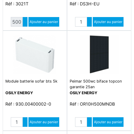
Réf : 3021T
Réf : DS3H-EU
Quantité
Quantité
Augmenter quantité
Ajouter au panier
Augmenter quantité
Ajouter au panier
Diminuer quantité
Diminuer quantité
Module batterie sofar bts 5k
Peimar 500wc biface topcon
garantie 25an
OSILY ENERGY
OSILY ENERGY
Réf : 930.00400002-0
Réf : OR10H500MNDB
Quantité
Quantité
Augmenter quantité
Ajouter au panier
Augmenter quantité
Ajouter au panier
Diminuer quantité
Diminuer quantité