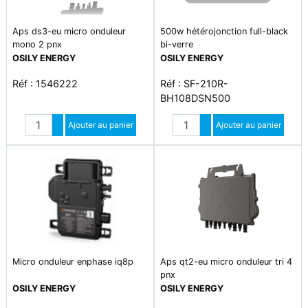
Aps ds3-eu micro onduleur
500w hétérojonction full-black
mono 2 pnx
bi-verre
OSILY ENERGY
OSILY ENERGY
Réf : 1546222
Réf : SF-210R-
BH108DSN500
Quantité
Quantité
Augmenter quantité
Ajouter au panier
Augmenter quantité
Ajouter au panier
Diminuer quantité
Diminuer quantité
Micro onduleur enphase iq8p
Aps qt2-eu micro onduleur tri 4
pnx
OSILY ENERGY
OSILY ENERGY