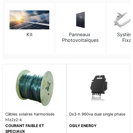
Kit
Panneaux 
Systèm
Photovoltaïques
Fixa
Câbles solaires harmonisés
Ds3-h 960va dual single phase
h1z2z2-k
COURANT FAIBLE ET
OSILY ENERGY
SPECIAUX