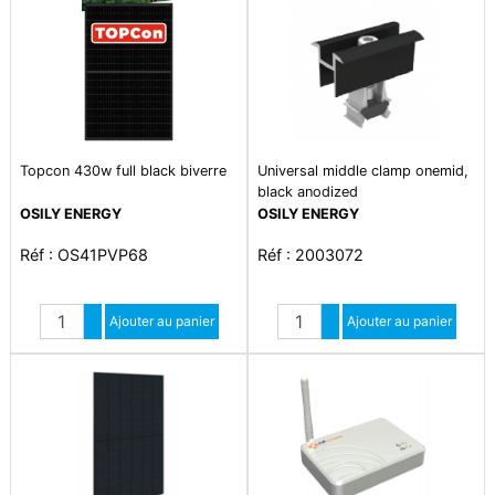
Topcon 430w full black biverre
Universal middle clamp onemid,
black anodized
OSILY ENERGY
OSILY ENERGY
Réf : OS41PVP68
Réf : 2003072
Quantité
Quantité
Augmenter quantité
Ajouter au panier
Augmenter quantité
Ajouter au panier
Diminuer quantité
Diminuer quantité