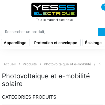
icon menu burger
Tout le matériel électrique
Appareillage
Protection et enveloppe
Éclairage
Sol
Accueil
Produits
Photovoltaique et e-mobilité
Photovoltaique et e-mobilité
solaire
CATÉGORIES PRODUITS