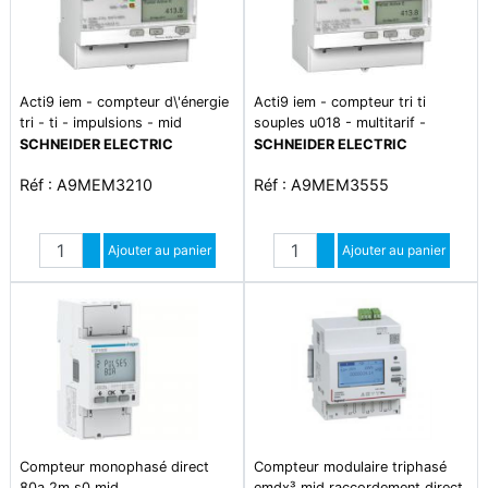
Acti9 iem - compteur d\'énergie
Acti9 iem - compteur tri ti
tri - ti - impulsions - mid
souples u018 - multitarif -
alarme kw - modbus
SCHNEIDER ELECTRIC
SCHNEIDER ELECTRIC
Réf : A9MEM3210
Réf : A9MEM3555
Quantité
Quantité
Augmenter quantité
Ajouter au panier
Augmenter quantité
Ajouter au panier
Diminuer quantité
Diminuer quantité
Compteur monophasé direct
Compteur modulaire triphasé
80a 2m s0 mid
emdx³ mid raccordement direct