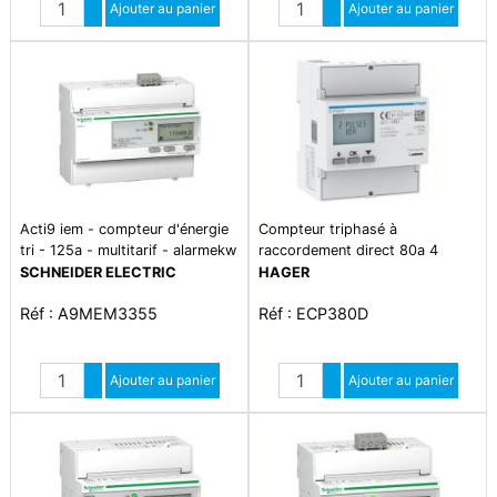
Augmenter quantité
Ajouter au panier
Augmenter quantité
Ajouter au panier
Diminuer quantité
Diminuer quantité
Acti9 iem - compteur d'énergie
Compteur triphasé à
tri - 125a - multitarif - alarmekw
raccordement direct 80a 4
- modbus - mid
modules mid
SCHNEIDER ELECTRIC
HAGER
Réf : A9MEM3355
Réf : ECP380D
Quantité
Quantité
Augmenter quantité
Ajouter au panier
Augmenter quantité
Ajouter au panier
Diminuer quantité
Diminuer quantité