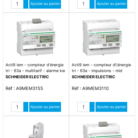
Quantité
Quantité
Augmenter quantité
Ajouter au panier
Augmenter quantité
Ajouter au panier
Diminuer quantité
Diminuer quantité
Acti9 iem - compteur d'énergie
Acti9 iem - compteur d\'énergie
tri - 63a - multitarif - alarme kw
tri - 63a - impulsions - mid
- modbus - mid
SCHNEIDER ELECTRIC
SCHNEIDER ELECTRIC
Réf : A9MEM3155
Réf : A9MEM3110
Quantité
Quantité
Augmenter quantité
Ajouter au panier
Augmenter quantité
Ajouter au panier
Diminuer quantité
Diminuer quantité