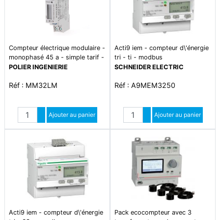
Compteur électrique modulaire -
Acti9 iem - compteur d\'énergie
monophasé 45 a - simple tarif -
tri - ti - modbus
affichage lcd - certifié mid -
POLIER INGENIERIE
SCHNEIDER ELECTRIC
sortie d\'impulsion
Réf : MM32LM
Réf : A9MEM3250
Quantité
Quantité
Augmenter quantité
Ajouter au panier
Augmenter quantité
Ajouter au panier
Diminuer quantité
Diminuer quantité
Acti9 iem - compteur d\'énergie
Pack ecocompteur avec 3