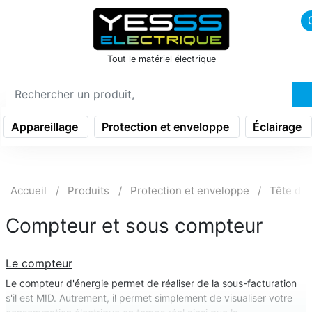
icon menu burger
Tout le matériel électrique
Appareillage
Protection et enveloppe
Éclairage
Accueil
Produits
Protection et enveloppe
Tête d'in
Compteur et sous compteur
Le compteur
Le compteur d'énergie permet de réaliser de la sous-facturation
s'il est MID. Autrement, il permet simplement de visualiser votre