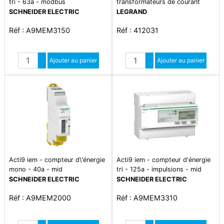
tri - 63a - modbus
transformateurs de courant
fermés 60a
SCHNEIDER ELECTRIC
LEGRAND
Réf : A9MEM3150
Réf : 412031
Quantité
Quantité
Augmenter quantité
Ajouter au panier
Augmenter quantité
Ajouter au panier
Diminuer quantité
Diminuer quantité
Acti9 iem - compteur d\'énergie
Acti9 iem - compteur d'énergie
mono - 40a - mid
tri - 125a - impulsions - mid
SCHNEIDER ELECTRIC
SCHNEIDER ELECTRIC
Réf : A9MEM2000
Réf : A9MEM3310
Quantité
Quantité