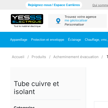
Rejoignez-nous ! Espace Carrières
Qui somme
Trouvez votre agence
me géolocaliser
Personnaliser
Tout le matériel électrique
Appareillage
Protection et enveloppe
Éclairage
Chauffage, vmc, 
Accueil
Produits
Acheminement évacuation
Tube cuivre et
isolant
Categories