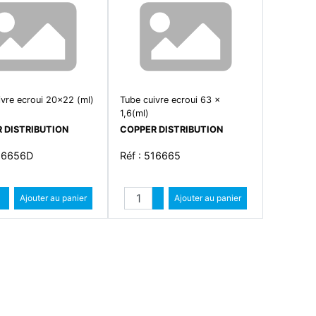
ivre ecroui 20x22 (ml)
Tube cuivre ecroui 63 x
1,6(ml)
 DISTRIBUTION
COPPER DISTRIBUTION
516656D
Réf : 516665
Quantité
Quantité
Augmenter quantité
Ajouter au panier
Augmenter quantité
Ajouter au panier
Diminuer quantité
Diminuer quantité