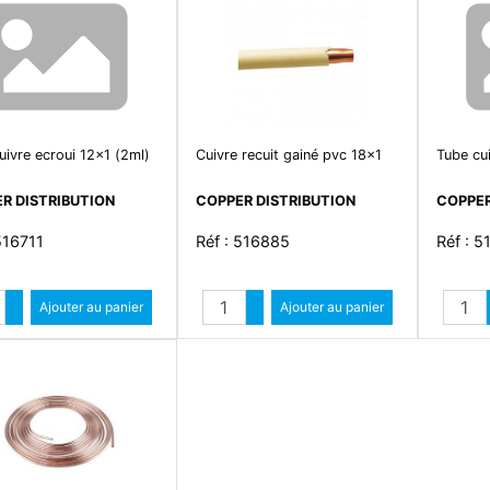
uivre ecroui 12x1 (2ml)
Cuivre recuit gainé pvc 18x1
Tube cu
R DISTRIBUTION
COPPER DISTRIBUTION
COPPER
516711
Réf : 516885
Réf : 
Quantité
Quantité
Augmenter quantité
Ajouter au panier
Augmenter quantité
Ajouter au panier
Diminuer quantité
Diminuer quantité