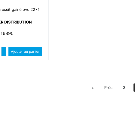
 recuit gainé pvc 22x1
R DISTRIBUTION
 516890
Quantité
Augmenter quantité
Ajouter au panier
Diminuer quantité
Préc
«
Préc
3