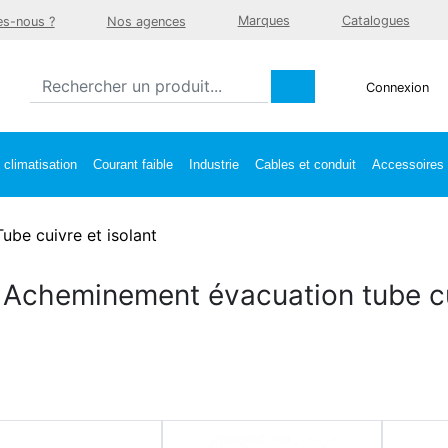
Marques
Catalogues
s-nous ?
Nos agences
Connexion
climatisation
Courant faible
Industrie
Cables et conduit
Accessoires e
Tube cuivre et isolant
Acheminement évacuation tube cui