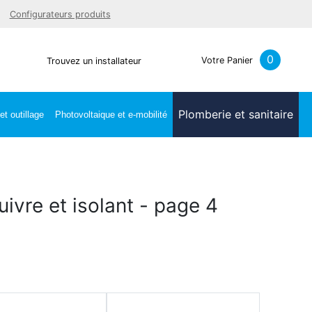
Facebook
Youtube
LinkedIn
Instagra
Configurateurs produits
0
Votre Panier
Trouvez un installateur
Plomberie et sanitaire
t outillage
Photovoltaique et e-mobilité
vre et isolant - page 4